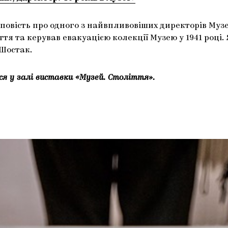
повість про одного з найвпливовіших директорів Музе
тя та керував евакуацією колекції Музею у 1941 році. 
 Шостак.
ься у залі виставки «Музей. Століття».