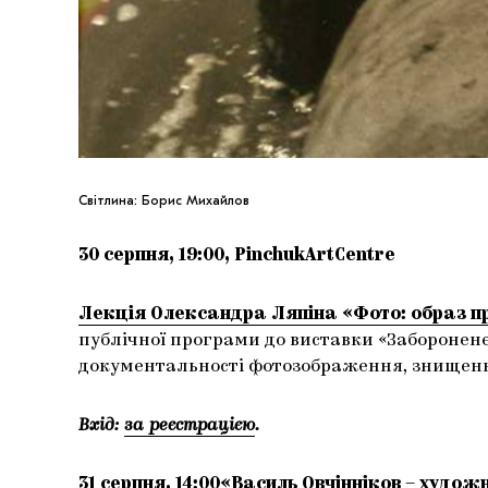
Світлина: Борис Михайлов
30 серпня, 19:00, PinchukArtCentre
Лекція Олександра Ляпіна «Фото: образ п
публічної програми до виставки «Заборонене
документальності фотозображення, знищення
Вхід:
за реєстрацією
.
31 серпня, 14:00
«Василь Овчінніков – художн