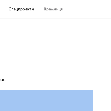
Спецпроєкти
Крамниця
Дослідницька платформа
Запалення
Як підтримувати українське мистецтво
Маріупольські маргіналії
ни.
Carpathian Cult про різдвяні свята