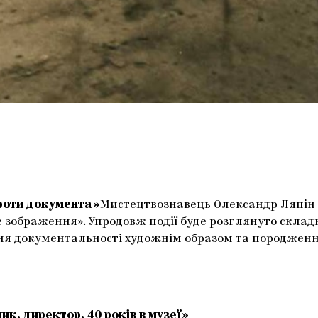
роти документа»
Мистецтвознавець Олександр Ляпін у
 зображення». Упродовж події буде розглянуто складн
 документальності художнім образом та породження 
ик, директор. 40 років в музеї»