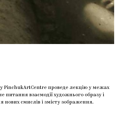
 PinchukArtCentre проведе лекцію у межах
е питання взаємодії художнього образу і
нових смислів і змісту зображення.