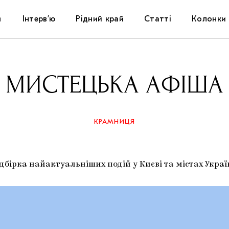
и
Інтерв’ю
Рідний край
Статті
Колонки
Художники
Фестивалі
Виставки
МИСТЕЦЬКА АФІША
Куратори
Самоорганізації
Коментарі
Архітектура
Освіта
Історії
КРАМНИЦЯ
Музика
Музеї
Конспекти
ірка найактуальніших подій у Києві та містах Украї
Кіно
Колекції
Книжки і журнали
Галереї
Артцентри