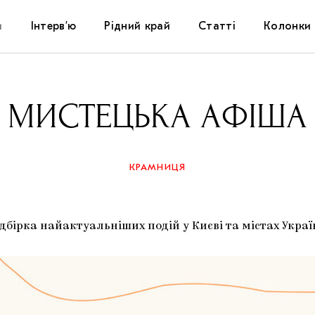
и
Інтерв’ю
Рідний край
Статті
Колонки
Художники
Фестивалі
Виставки
МИСТЕЦЬКА АФІША
Куратори
Самоорганізації
Коментарі
Архітектура
Освіта
Історії
КРАМНИЦЯ
Музика
Музеї
Конспекти
ірка найактуальніших подій у Києві та містах Украї
Кіно
Колекції
Книжки і журнали
Галереї
Артцентри