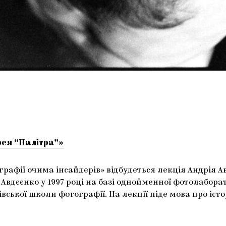
рея “Палітра”»
графії очима інсайдерів» відбудеться лекція Андрія 
вдєєнко у 1997 році на базі однойменної фотолаборатор
вської школи фотографії. На лекції піде мова про істо