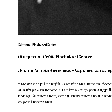
Світлина: PinchukArtCentre
19 вересня, 19:00, PinchukArtCentre
Лекція Андрія Авдєєнка «Харківська гале
У межах серії лекцій «Харківська школа фото
«Палітра».Галерею «Палітра» відкрив Андрій А
понад 50 виставок, серед яких виставки Харкі
окремі виставки.