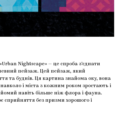
«Urban Nightscape» — це спроба з’єднати
є певний пейзаж. Цей пейзаж, який
иття та буднів. Ця картина знайома оку, вона
 навколо і міста з кожним роком зростають і
айомий навіть більше ніж флора і фауна.
оє сприйняття без призми хорошого і