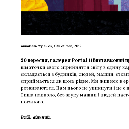
Аннабель Угренюк, City of men, 2019
20 вересня, галерея Portal 11
Виставковий п
шматочки свого сприйняття світу в єдину ка
складається з будинків, людей, машин, стовпі
сприймається як щось рідне. Ми живемо в еру
розвиваються. Нам цього не уникнути і це є
Тиша навколо, без звуку машин і людей наст
поганого.
Вхід: вільний.