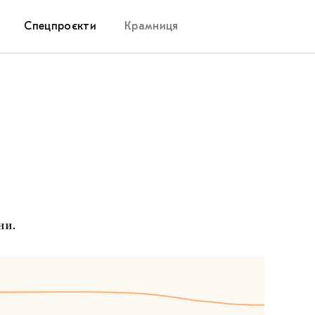
Спецпроєкти
Крамниця
Дослідницька платформа
Запалення
Як підтримувати українське мистецтво
Маріупольські маргіналії
ни.
Carpathian Cult про різдвяні свята