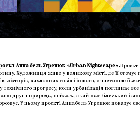
роєкт Аннабель Угренюк «Urban Nightscape».
Проєкт 
ртину. Художниця живе у великому місті, де її оточу
в, ліхтарів, вихлопних газів і іншого, є частиною її ж
 технічного прогресу, коли урбанізація поглинає все
 наша друга природа, пейзаж, який нам близький і зн
орожує. У цьому проєкті Аннабель Угренюк показує св