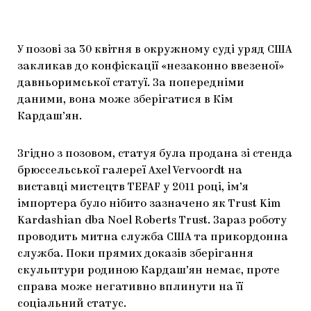
ЯК ПІДТРИМУВАТИ УКРАЇНСЬКЕ МИСТЕЦТВО
КНИЖКИ І ЖУРНАЛИ
ГАЛЕРЕЇ
МАРІУПОЛЬСЬКІ МАРГІНАЛІЇ
АРТЦЕНТРИ
У позові за 30 квітня в окружному суді уряд США
закликав до конфіскації «незаконно ввезеної»
CARPATHIAN CULT ПРО РІЗДВЯНІ СВЯТА
давньоримської статуї. За попередніми
даними, вона може зберігатися в Кім
Кардаш’ян.
Згідно з позовом, статуя була продана зі стенда
брюссельської галереї Axel Vervoordt на
виставці мистецтв TEFAF у 2011 році, ім’я
імпортера було нібито зазначено як Trust Kim
Kardashian dba Noel Roberts Trust. Зараз роботу
проводить митна служба США та прикордонна
служба. Поки прямих доказів зберігання
скульптури родиною Кардаш’ян немає, проте
справа може негативно вплинути на її
соціальний статус.