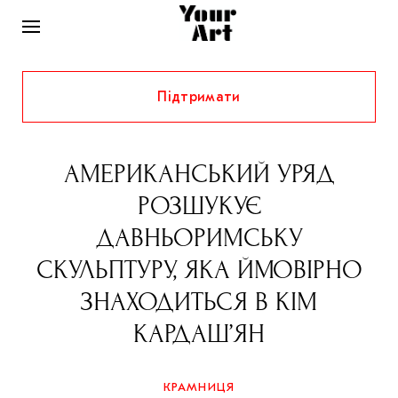
Підтримати
НОВИНИ
ІНТЕРВ’Ю
АМЕРИКАНСЬКИЙ УРЯД
ХУДОЖНИКИ
РОЗШУКУЄ
РІДНИЙ КРАЙ
ФЕСТИВАЛІ
КУРАТОРИ
ДАВНЬОРИМСЬКУ
СТАТТІ
СКУЛЬПТУРУ, ЯКА ЙМОВІРНО
САМООРГАНІЗАЦІЇ
АРХІТЕКТУРА
ВИСТАВКИ
КОЛОНКИ
ЗНАХОДИТЬСЯ В КІМ
КОМЕНТАРІ
МУЗИКА
ОСВІТА
СПЕЦПРОЄКТИ
КАРДАШ’ЯН
ДОСЛІДНИЦЬКА ПЛАТФОРМА
ІСТОРІЇ
МУЗЕЇ
КІНО
КРАМНИЦЯ
ЗАПАЛЕННЯ
КОНСПЕКТИ
КОЛЕКЦІЇ
КРАМНИЦЯ