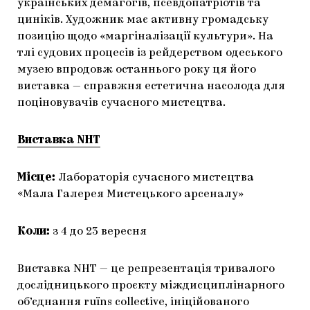
українських демагогів, псевдопатріотів та
циніків. Художник має активну громадську
позицію щодо «маргіналізації культури». На
тлі судових процесів із рейдерством одеського
музею впродовж останнього року ця його
виставка — справжня естетична насолода для
поціновувачів сучасного мистецтва.
Виставка NHT
Місце:
Лабораторія сучасного мистецтва
«Мала Галерея Мистецького арсеналу»
Коли:
з 4 до 23 вересня
Виставка NHT — це репрезентація тривалого
дослідницького проєкту міждисциплінарного
об’єднання ruїns collective, ініційованого