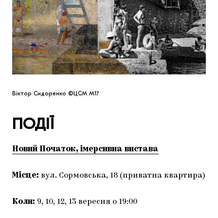
ЯК ПІДТРИМУВАТИ УКРАЇНСЬКЕ МИСТЕЦТВО
КНИЖКИ І ЖУРНАЛИ
ГАЛЕРЕЇ
МАРІУПОЛЬСЬКІ МАРГІНАЛІЇ
АРТЦЕНТРИ
CARPATHIAN CULT ПРО РІЗДВЯНІ СВЯТА
Віктор Сидоренко ©ЦСМ М17
ПОДІЇ
Новий Початок, імерсивна вистава
Місце:
вул. Сормовська, 18 (приватна квартира)
Коли:
9, 10, 12, 13 вересня о 19:00