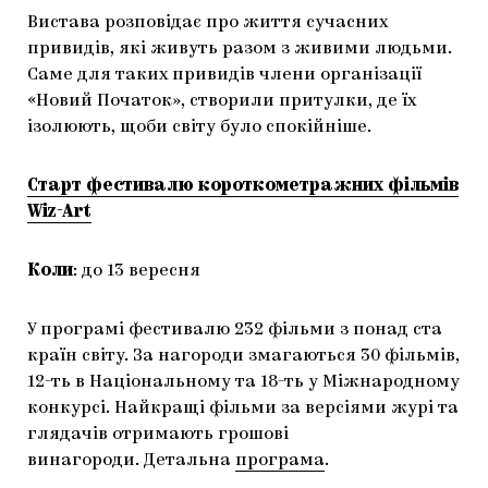
Вистава розповідає про життя сучасних
привидів, які живуть разом з живими людьми.
Саме для таких привидів члени організації
«Новий Початок», створили притулки, де їх
ізолюють, щоби світу було спокійніше.
Старт фестивалю короткометражних фільмів
Wiz-Art
Коли
: до 13 вересня
У програмі фестивалю 232 фільми з понад ста
країн світу. За нагороди змагаються 30 фільмів,
12-ть в Національному та 18-ть у Міжнародному
конкурсі. Найкращі фільми за версіями журі та
глядачів отримають грошові
винагороди. Детальна
програма
.