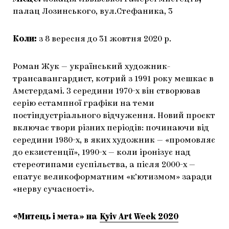
палац Лозинського, вул.Стефаника, 3
Коли:
з 8 вересня до 31 жовтня 2020 р.
Роман Жук — український художник-
трансавангардист, котрий з 1991 року мешкає в
Амстердамі. З середини 1970-х він створював
серію естампної графіки на теми
постіндустріального відчуження. Новий проєкт
включає твори різних періодів: починаючи від
середини 1980-х, в яких художник — «промовляє
до екзистенції», 1990-х — коли іронізує над
стереотипами суспільства, а після 2000-х —
епатує великоформатним «к’ютизмом» заради
«нерву сучасності».
«Митець і мета» на
Kyiv Art Week 2020