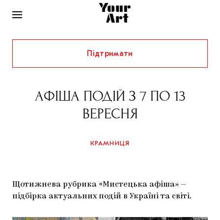
Підтримати
НОВИНИ
ІНТЕРВ’Ю
АФІША ПОДІЙ З 7 ПО 13
ХУДОЖНИКИ
ВЕРЕСНЯ
РІДНИЙ КРАЙ
ФЕСТИВАЛІ
КУРАТОРИ
СТАТТІ
КРАМНИЦЯ
САМООРГАНІЗАЦІЇ
АРХІТЕКТУРА
ВИСТАВКИ
КОЛОНКИ
КОМЕНТАРІ
МУЗИКА
ОСВІТА
СПЕЦПРОЄКТИ
Щотижнева рубрика «Мистецька афіша» —
ДОСЛІДНИЦЬКА ПЛАТФОРМА
ІСТОРІЇ
МУЗЕЇ
КІНО
підбірка актуальних подій в Україні та світі.
КРАМНИЦЯ
ЗАПАЛЕННЯ
КОНСПЕКТИ
КОЛЕКЦІЇ