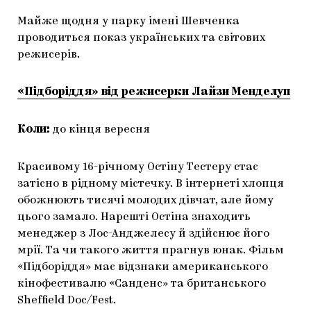
Майже щодня у парку імені Шевченка
проводиться показ українських та світових
режисерів.
«Підборіддя» від режисерки Лайзи Менделуп
Коли:
до кінця вересня
Красивому 16-річному Остіну Тестеру стає
затісно в рідному містечку. В інтернеті хлопця
обожнюють тисячі молодих дівчат, але йому
цього замало. Нарешті Остіна знаходить
менеджер з Лос-Анджелесу й здійснює його
мрії. Та чи такого життя прагнув юнак. Фільм
«Підборіддя» має відзнаки американського
кінофестивалю «Санденс» та британського
Sheffield Doc/Fest.