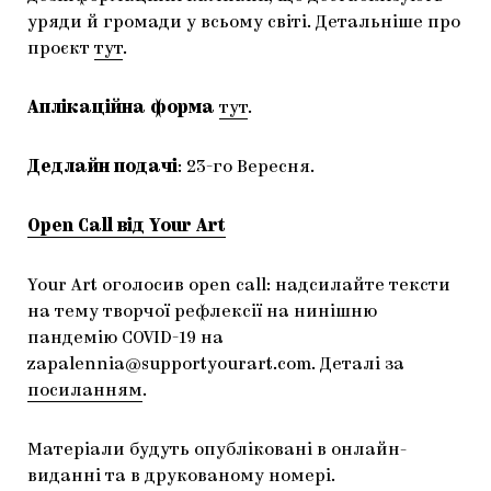
уряди й громади у всьому світі. Детальніше про
проєкт
тут
.
Аплікаційна форма
тут
.
Дедлайн подачі
: 23-го Вересня.
Open Call від Your Art
Your Art оголосив open call: надсилайте тексти
на тему творчої рефлексії на нинішню
пандемію COVID-19 на
zapalennia@supportyourart.com
. Деталі за
посиланням
.
Матеріали будуть опубліковані в онлайн-
виданні та в друкованому номері.