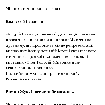
Місце:
Мистецький арсенал
Коли:
до 24 жовтня
«Андрій Сагайдаковський. Декорації. Ласкаво
просимо!» — виставковий проєкт Мистецького
арсеналу, що продовжує лінію репрезентації
визначних імен у новітній історії українського
мистецтва, до якої належать персональні
виставки «Олег Голосій. Живопис нон-
стоп», «Кирил Проценко.
Палкий» та «Олександр Гнилицький.
Реальність ілюзії».
Роман Жук. Я все ж тебе кохаю…
Місце:
локація Львівської галереї мистецтв
,