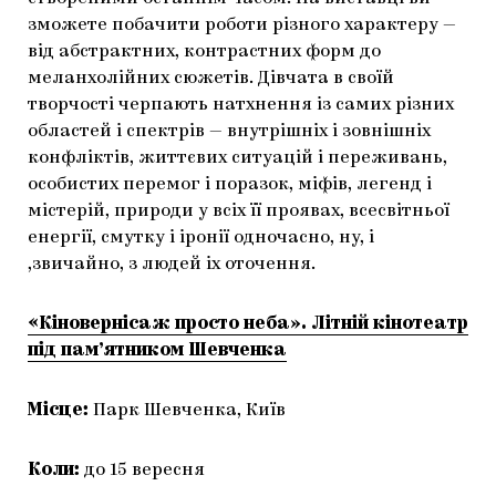
зможете побачити роботи різного характеру —
від абстрактних, контрастних форм до
меланхолійних сюжетів. Дівчата в своїй
творчості черпають натхнення із самих різних
областей і спектрів — внутрішніх і зовнішніх
конфліктів, життєвих ситуацій і переживань,
особистих перемог і поразок, міфів, легенд і
містерій, природи у всіх її проявах, всесвітньої
енергії, смутку і іронії одночасно, ну, і
,звичайно, з людей іх оточення.
«Кіновернісаж просто неба». Літній кінотеатр
під пам’ятником Шевченка
Місце:
Парк Шевченка, Київ
Коли:
до 15 вересня