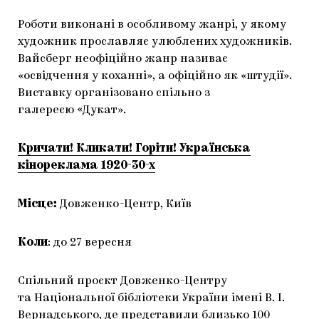
Роботи виконані в особливому жанрі, у якому
художник прославляє улюблених художників.
Вайсберг неофіційно жанр називає
«освідчення у коханні», а офіційно як «штудії».
Виставку організовано спільно з
галереєю «Дукат».
Кричати! Кликати! Горіти! Українська
кінореклама 1920-30-х
Місце:
Довженко-Центр, Київ
Коли
: до 27 вересня
Спільний проєкт Довженко-Центру
та Національної бібліотеки України імені В. І.
Вернадського, де представили близько 100