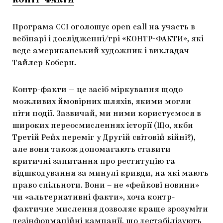
КОНТР-ФАКТИ
Програма CCI оголошує open call на участь в
вебінарі і дослідженні/грі «КОНТР-ФАКТИ», які
веде американський художник і викладач
Тайлер Коберн.
Контр-факти — це засіб міркування щодо
можливих ймовірних шляхів, якими могли
піти події. Зазвичай, ми ними користуємося в
широких переосмисленнях історії (Що, якби
Третій Рейх переміг у Другій світовій війні?),
але вони також допомагають ставити
критичні запитання про реституцію та
відшкодування за минулі кривди, на які мають
право спільноти. Вони – не «фейкові новини»
чи «альтернативні факти», хоча контр-
фактичне мислення дозволяє краще зрозуміти
дезінформаційні кампанії, що дестабілізують