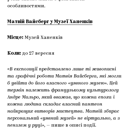
особливостями.
Матвій Вайсберг у Музеї Ханенків
Місце:
Музей Ханенків
Коли:
до 27 вересня
«В експозиції представлено лише ті живописні
та графічні роботи Матвія Вайсберга, які могли
б увійти до його власного «уявного музею». Цей
термін належить французькому культурологу
Андре Мальро, який вважав, що кожна епоха і
кожна людина складає власний пантеон
найкращих витворів мистецтва. Матвій збирає
персональний «уявний музей» не віртуально, а з
пензлем у руці»,
— пише в описі події.