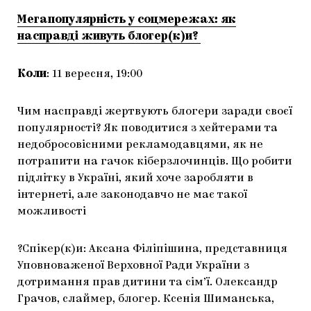
Мегапопулярність у соцмережах: як
насправді живуть блогер(к)и?
Коли
: 11 вересня, 19:00
Чим насправді жертвують блогери заради своєї
популярності? Як поводитися з хейтерами та
недобросовісними рекламодавцями, як не
потрапити на гачок кіберзлочинців. Що робити
підлітку в Україні, який хоче заробляти в
інтернеті, але законодавчо не має такої
можливості
?Спікер(к)и: Аксана Філіпішина, представниця
Уповноваженої Верховної Ради України з
дотримання прав дитини та сім’ї. Олександр
Грачов, слаймер, блогер. Ксенія Шиманська,