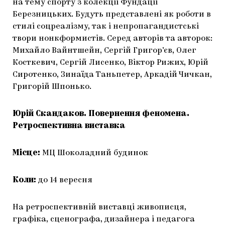
на тему спорту з колекції Фундації
Березницьких. Будуть представлені як роботи в
стилі соцреалізму, так і непропагандистські
твори нонкформистів. Серед авторів та авторок:
Михайло Вайнтшейн, Сергій Григор’єв, Олег
Косткевич, Сергій Лисенко, Віктор Рижих, Юрій
Сиротенко, Зинаїда Таньпетер, Аркадій Чичкан,
Григорій Шпонько.
Юрій Скандаков. Повернення феномена.
Ретроспективна виставка
Місце:
МЦ Шоколадний будинок
Коли:
до 14 вересня
На ретроспективній виставці живописця,
графіка, сценографа, дизайнера і педагога