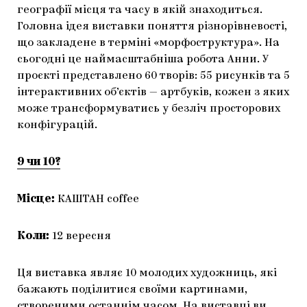
географії місця та часу в якій знаходиться.
Головна ідея виставки поняття різнорівневості,
що закладене в терміні «морфоструктура». На
сьогодні це наймасштабніша робота Анни. У
проєкті представлено 60 творів: 55 рисунків та 5
інтерактивних об’єктів — артбуків, кожен з яких
може трансформуватись у безліч просторових
конфігурацій.
9 чи 10?
Місце:
КАШТАН coffee
Коли:
12 вересня
Ця виставка являє 10 молодих художниць, які
бажають поділитися своїми картинами,
створеними останнім часом. На виставці ви