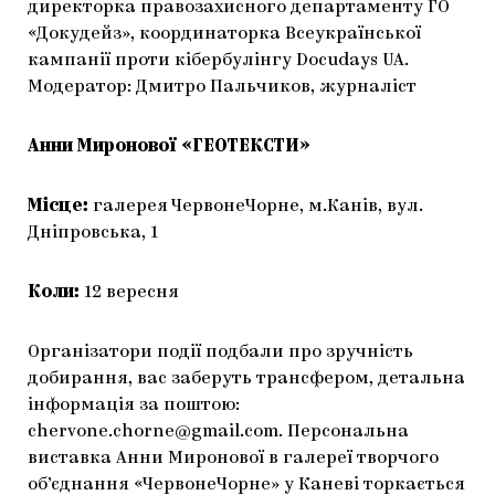
директорка правозахисного департаменту ГО
«Докудейз», координаторка Всеукраїнської
кампанії проти кібербулінгу Docudays UA.
Модератор: Дмитро Пальчиков, журналіст
Анни Миронової «ГЕОТЕКСТИ»
Місце:
галерея ЧервонеЧорне, м.Канів, вул.
Дніпровська, 1
Коли:
12 вересня
Організатори події подбали про зручність
добирання, вас заберуть трансфером, детальна
інформація за поштою:
chervone.chorne@gmail.com
. Персональна
виставка Анни Миронової в галереї творчого
об’єднання «ЧервонеЧорне» у Каневі торкається