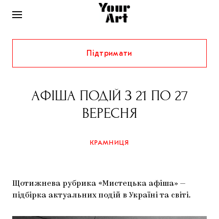
Підтримати
НОВИНИ
ІНТЕРВ’Ю
АФІША ПОДІЙ З 21 ПО 27
ХУДОЖНИКИ
ВЕРЕСНЯ
РІДНИЙ КРАЙ
ФЕСТИВАЛІ
КУРАТОРИ
СТАТТІ
КРАМНИЦЯ
САМООРГАНІЗАЦІЇ
АРХІТЕКТУРА
ВИСТАВКИ
КОЛОНКИ
КОМЕНТАРІ
МУЗИКА
ОСВІТА
СПЕЦПРОЄКТИ
Щотижнева рубрика «Мистецька афіша» —
ДОСЛІДНИЦЬКА ПЛАТФОРМА
ІСТОРІЇ
МУЗЕЇ
КІНО
підбірка актуальних подій в Україні та світі.
КРАМНИЦЯ
ЗАПАЛЕННЯ
КОНСПЕКТИ
КОЛЕКЦІЇ