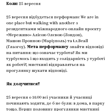
Коли:
25 вересня
25 вересня відбудеться перформанс We are in
one place but walking with another з
резидентками міжнародного онлайн проєкту
«Мереживо»‎ Алісою Олєвою (Лондон),
Машою Пронною (Маріуполь) та t.s.Beall
(Глазгоу)
.
Мета перформансу
знайти відповіді
на питання: що означає турбота? Як ми
турбуємось і що входить у солідарність у турботі
як роботі?, мисткині відправляться на
прогулянку шукати відповіді.
Як долучитися?
25 вересня о 14:00 всі учасники й учасниці
починають ходити, де б не були: в дома, в парку
тощо. Першу половину прогулянки мисткині