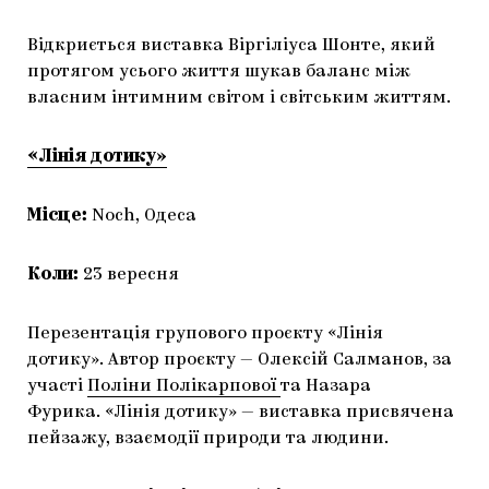
Відкриється виставка Віргіліуса Шонте, який
протягом усього життя шукав баланс між
власним інтимним світом і світським життям.
«Лінія дотику»
Місце:
Noch, Одеса
Коли:
23 вересня
Перезентація групового проєкту «Лінія
дотику». Автор проєкту — Олексій Салманов, за
участі
Поліни Полікарпової
та Назара
Фурика. «Лінія дотику» — виставка присвячена
пейзажу, взаємодії природи та людини.