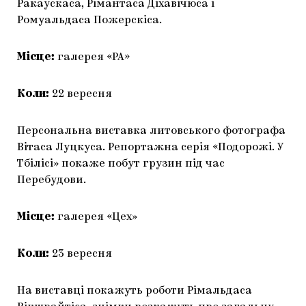
Ракаускаса, Рімантаса Діхавічюса і
Ромуальдаса Пожерскіса.
Місце:
галерея «РА»
Коли:
22 вересня
Персональна виставка литовського фотографа
Вітаса Луцкуса. Репортажна серія «Подорожі. У
Тбілісі» покаже побут грузин під час
Перебудови.
Місце:
галерея «Цех»
Коли:
23 вересня
На виставці покажуть роботи Рімальдаса