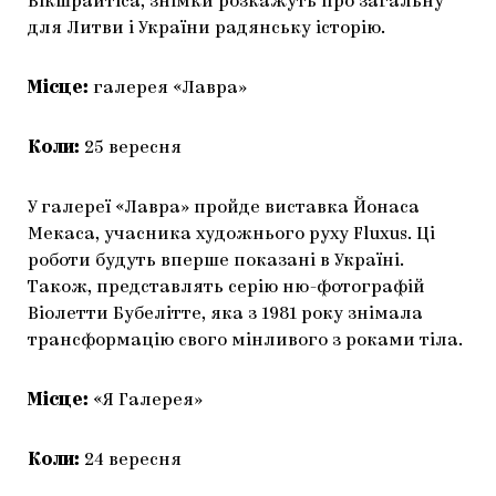
Вікшрайтіса, знімки розкажуть про загальну
для Литви і України радянську історію.
Місце:
галерея «Лавра»
Коли:
25 вересня
У галереї «Лавра» пройде виставка Йонаса
Мекаса, учасника художнього руху Fluxus. Ці
роботи будуть вперше показані в Україні.
Також, представлять серію ню-фотографій
Віолетти Бубелітте, яка з 1981 року знімала
трансформацію свого мінливого з роками тіла.
Місце:
«Я Галерея»
Коли:
24 вересня