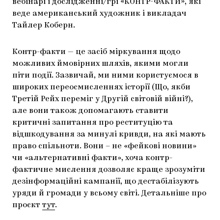
вебінарі і дослідженні/грі «КОНТР-ФАКТИ», які
веде американський художник і викладач
Тайлер Коберн.
Контр-факти — це засіб міркування щодо
можливих ймовірних шляхів, якими могли
піти події. Зазвичай, ми ними користуємося в
широких переосмисленнях історії (Що, якби
Третій Рейх переміг у Другій світовій війні?),
але вони також допомагають ставити
критичні запитання про реституцію та
відшкодування за минулі кривди, на які мають
право спільноти. Вони – не «фейкові новини»
чи «альтернативні факти», хоча контр-
фактичне мислення дозволяє краще зрозуміти
дезінформаційні кампанії, що дестабілізують
уряди й громади у всьому світі. Детальніше про
проєкт
тут
.