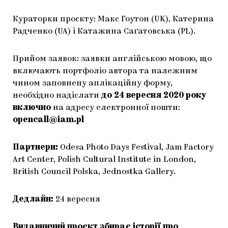
Кураторки проєкту: Макс Гоутон (UK), Катерина
Радченко (UA) і Катажина Саґатовська (PL).
Прийом заявок: заявки англійською мовою, що
включають портфоліо автора та належним
чином заповнену аплікаційну форму,
необхідно надіслати
до 24 вересня 2020 року
включно
на адресу електронної пошти:
opencall@iam.pl
Партнери:
Odesa Photo Days Festival, Jam Factory
Art Center, Polish Cultural Institute in London,
British Council Polska, Jednostka Gallery.
Дедлайн:
24 вересня
Видавничий проєкт збирає історії про