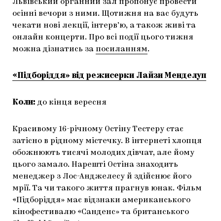
Львівський органний зал пропонує провести
осінні вечори з ними. Щотижня на вас будуть
чекати нові лекції, інтерв’ю, а також живі та
онлайн концерти. Про всі події цього тижня
можна дізнатись за
посиланням
.
«Підборіддя» від режисерки Лайзи Менделуп
Коли:
до кінця вересня
Красивому 16-річному Остіну Тестеру стає
затісно в рідному містечку. В інтернеті хлопця
обожнюють тисячі молодих дівчат, але йому
цього замало. Нарешті Остіна знаходить
менеджер з Лос-Анджелесу й здійснює його
мрії. Та чи такого життя прагнув юнак. Фільм
«Підборіддя» має відзнаки американського
кінофестивалю «Санденс» та британського