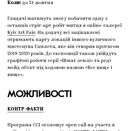
Коли:
до 31 жовтня
Глядачі матимуть змогу побачити одну з
останніх стріт-арт робіт митця в online-галереї
Kyiv Art Fair
. На додачу всі зацікавлені
отримають карту локацій іншого вуличного
мистецтва Гамлета, яке він створив протягом
2019-2020 років. До експозиції також увійдуть
графічні роботи серії «Шмат землі» та реді-
мейд об’єкт під кодовою назвою «Все вище і
вище».
МОЖЛИВОСТІ
КОНТР-ФАКТИ
Програма CCI оголошує open call на участь в