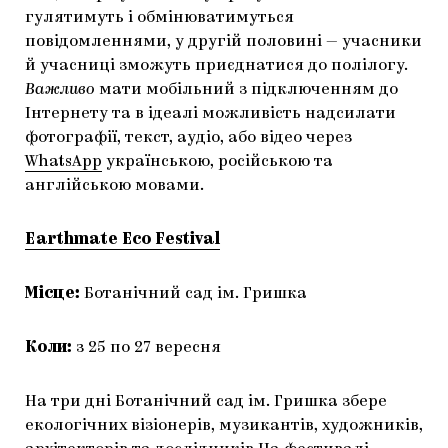
гулятимуть і обмінюватимуться
повідомленнями, у другій половині — учасники
й учасниці зможуть приєднатися до полілогу.
Важливо
мати мобільний з підключенням до
Інтернету та в ідеалі можливість надсилати
фотографії, текст, аудіо, або відео через
WhatsApp
українською, російською та
англійською мовами.
Earthmate Eco Festival
Місце:
Ботанічний сад ім. Гришка
Коли:
з
25 по 27 вересня
На три дні Ботанічний сад ім. Гришка збере
екологічних візіонерів, музикантів, художників,