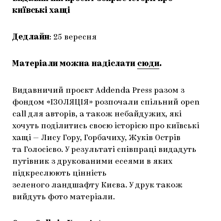
київські хащі
Дедлайн
: 25 вересня
Матеріали можна надіслати
сюди
.
Видавничий проєкт Addenda Press разом з
фондом «ІЗОЛЯЦІЯ» розпочали спільний open
call для авторів, а також небайдужих, які
хочуть поділитись своєю історією про київські
хащі — Лису Гору, Горбачиху, Жуків Острів
та Голосієво. У результаті співпраці видадуть
путівник з друкованими есеями в яких
підкреслюють цінність
зеленого ландшафту Києва. У друк також
вийдуть фото матеріали.