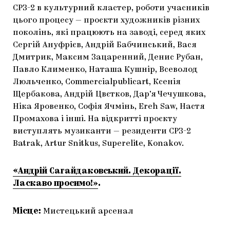
СРЗ-2 в культурний кластер, роботи учасників
цього процесу — проєкти художників різних
поколінь, які працюють на заводі, серед яких
Сергій Ануфрієв, Андрій Бабчинський, Вася
Дмитрик, Максим Зацаренний, Денис Рубан,
Павло Клименко, Наташа Кушнір, Всеволод
Люльченко, Commercialpublicart, Ксенія
Щербакова, Андрій Цвєтков, Дар’я Чечушкова,
Ніка Яровенко, Софія Ячмінь, Ereh Saw, Настя
Промахова і інші. На відкритті проєкту
виступлять музиканти — резиденти СРЗ-2
Batrak, Artur Snitkus, Superelite, Konakov.
«Андрій Сагайдаковський. Декорації.
Ласкаво просимо!»
.
Місце:
Мистецький арсенал