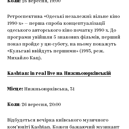
Коли:
26 вересня, 19:00
Ретроспектива «Одеські незалежні: вільне кіно
1990-х» — перша спроба концептуалізації
одеського авторського кіно початку 1990-х. До
програми увійшли 5 знакових фільмів, перший
показ пройде у цю суботу, на ньому покажуть
«Кульгаві ввійдуть першими» (1993, реж.
Михайло Кац).
Kashtan: in real live на Нижньоюрківській
Місце:
Нижньоюрківська, 31
Коли
: 26 вересня, 20:00
Відбудеться вечірка київського музичного
ком’юніті
Kashtan
. Кожен бажаючий музикант