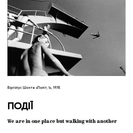
ЯК ПІДТРИМУВАТИ УКРАЇНСЬКЕ МИСТЕЦТВО
КНИЖКИ І ЖУРНАЛИ
ГАЛЕРЕЇ
МАРІУПОЛЬСЬКІ МАРГІНАЛІЇ
АРТЦЕНТРИ
CARPATHIAN CULT ПРО РІЗДВЯНІ СВЯТА
Віргіліус Шонта «Політ, I», 1978.
ПОДІЇ
We are in one place but walking with another