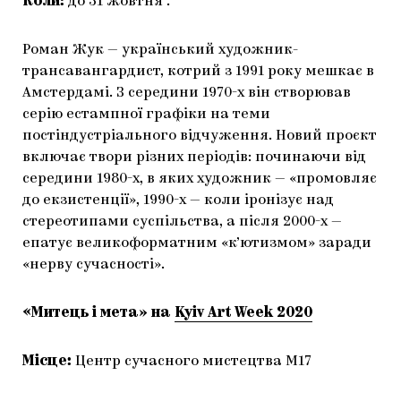
Коли:
до 31 жовтня .
Роман Жук — український художник-
трансавангардист, котрий з 1991 року мешкає в
Амстердамі. З середини 1970-х він створював
серію естампної графіки на теми
постіндустріального відчуження. Новий проєкт
включає твори різних періодів: починаючи від
середини 1980-х, в яких художник — «промовляє
до екзистенції», 1990-х — коли іронізує над
стереотипами суспільства, а після 2000-х —
епатує великоформатним «к’ютизмом» заради
«нерву сучасності».
«Митець і мета» на
Kyiv Art Week 2020
Місце:
Центр сучасного мистецтва М17