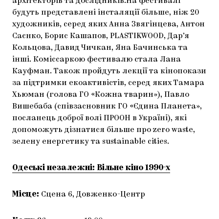
архітекторів та дослідників.На фестивалі
будуть представлені інсталяції більше, ніж 20
художників, серед яких Анна Звягінцева, Антон
Саєнко, Борис Кашапов, PLASTIKWOOD, Дар’я
Кольцова, Давид Чичкан, Яна Бачинська та
інші. Коміссаркою фестивалю стала Лана
Кауфман. Також пройдуть лекції та кінопокази
за підтримки екоактивістів, серед яких Тамара
Хьюман (голова ГО «Кожна тварин»), Павло
Вишебаба (співзасновник ГО «Єдина Планета»,
посланець доброї волі ПРООН в Україні), які
допоможуть дізнатися більше про zero waste,
зелену енергетику та sustainable cities.
Одеські незалежні: Вільне кіно 1990-х
Місце:
Сцена 6, Довженко-Центр