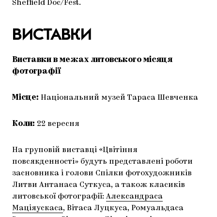
Sheffield Doc/Fest.
ВИСТАВКИ
Виставки в межах литовського місяця
фотографії
Місце:
Національний музей Тараса Шевченка
Коли:
22 вересня
На груповій виставці «Цвітіння
повсякденності» будуть представлені роботи
засновника і голови Спілки фотохудожників
Литви Антанаса Суткуса, а також класиків
литовської фотографії:
Александраса
Маціяускаса
, Вітаса Луцкуса, Ромуальдаса