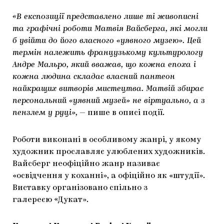
«В експозиції представлено лише ті живописні
та графічні роботи Матвія Вайсберга, які могли
б увійти до його власного «уявного музею». Цей
термін належить французькому культурологу
Андре Мальро, який вважав, що кожна епоха і
кожна людина складає власний пантеон
найкращих витворів мистецтва. Матвій збирає
персональний «уявний музей» не віртуально, а з
пензлем у руці»,
— пише в описі події.
Роботи виконані в особливому жанрі, у якому
художник прославляє улюблених художників.
Вайсберг неофіційно жанр називає
«освідчення у коханні», а офіційно як «штудії».
Виставку організовано спільно з
галереєю «Дукат».