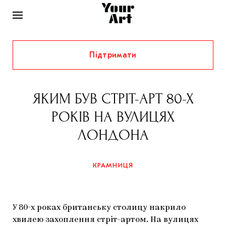
Підтримати
НОВИНИ
ІНТЕРВ’Ю
ЯКИМ БУВ СТРІТ-АРТ 80-Х
ХУДОЖНИКИ
РОКІВ НА ВУЛИЦЯХ
РІДНИЙ КРАЙ
ФЕСТИВАЛІ
КУРАТОРИ
ЛОНДОНА
СТАТТІ
САМООРГАНІЗАЦІЇ
АРХІТЕКТУРА
ВИСТАВКИ
КОЛОНКИ
КРАМНИЦЯ
КОМЕНТАРІ
МУЗИКА
ОСВІТА
СПЕЦПРОЄКТИ
ДОСЛІДНИЦЬКА ПЛАТФОРМА
ІСТОРІЇ
МУЗЕЇ
КІНО
КРАМНИЦЯ
У 80-х роках британську столицу накрило
ЗАПАЛЕННЯ
КОНСПЕКТИ
КОЛЕКЦІЇ
хвилею захоплення стріт-артом. На вулицях