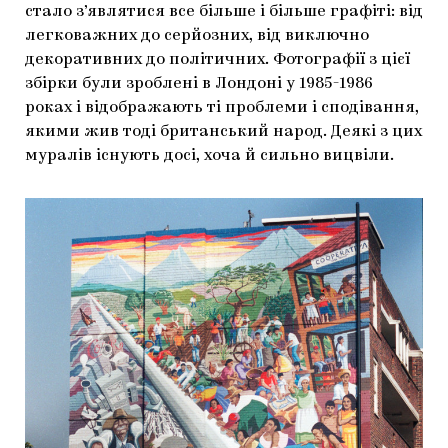
стало з’являтися все більше і більше графіті: від
ЯК ПІДТРИМУВАТИ УКРАЇНСЬКЕ МИСТЕЦТВО
КНИЖКИ І ЖУРНАЛИ
ГАЛЕРЕЇ
легковажних до серйозних, від виключно
декоративних до політичних. Фотографії з цієї
МАРІУПОЛЬСЬКІ МАРГІНАЛІЇ
АРТЦЕНТРИ
збірки були зроблені в Лондоні у 1985-1986
роках і відображають ті проблеми і сподівання,
CARPATHIAN CULT ПРО РІЗДВЯНІ СВЯТА
якими жив тоді британський народ. Деякі з цих
муралів існують досі, хоча й сильно вицвіли.