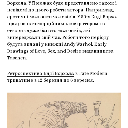
Ворхола. У її межах буде представлено також і
ЯК ПІДТРИМУВАТИ УКРАЇНСЬКЕ МИСТЕЦТВО
КНИЖКИ І ЖУРНАЛИ
ГАЛЕРЕЇ
невідомі до цього роботи автора. Наприклад,
еротичні малюнки чоловіків. У 50-х Енді Ворхол
МАРІУПОЛЬСЬКІ МАРГІНАЛІЇ
АРТЦЕНТРИ
працював комерційним ілюстратором та
створив дуже багато малюнків, які
CARPATHIAN CULT ПРО РІЗДВЯНІ СВЯТА
випереджали свій час. Роботи того періоду
будуть видані у книжці Andy Warhol: Early
Drawings of Love, Sex, and Desire видавництва
Taschen.
Ретроспектива Енді Ворхола
в Tate Modern
триватиме з 12 березня по 6 вересня.