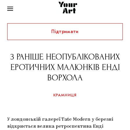
Підтримати
НОВИНИ
ІНТЕРВ’Ю
3 РАНІШЕ НЕОПУБЛІКОВАНИХ
ХУДОЖНИКИ
ЕРОТИЧНИХ МАЛЮНКІВ ЕНДІ
РІДНИЙ КРАЙ
ФЕСТИВАЛІ
КУРАТОРИ
ВОРХОЛА
СТАТТІ
САМООРГАНІЗАЦІЇ
АРХІТЕКТУРА
ВИСТАВКИ
КОЛОНКИ
КРАМНИЦЯ
КОМЕНТАРІ
МУЗИКА
ОСВІТА
СПЕЦПРОЄКТИ
ДОСЛІДНИЦЬКА ПЛАТФОРМА
ІСТОРІЇ
МУЗЕЇ
КІНО
КРАМНИЦЯ
У лондонській галереї Tate Modern у березні
ЗАПАЛЕННЯ
КОНСПЕКТИ
КОЛЕКЦІЇ
відкриється велика ретроспектива Енді