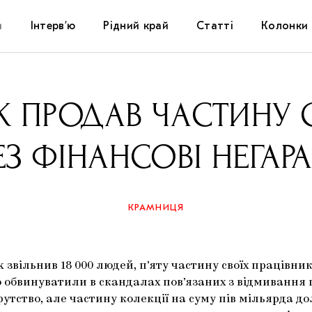
и
Інтерв’ю
Рідний край
Статті
Колонки
Художники
Фестивалі
Виставки
K ПРОДАВ ЧАСТИНУ С
Куратори
Самоорганізації
Коментарі
ЕЗ ФІНАНСОВІ НЕГАР
Архітектура
Освіта
Історії
Музика
Музеї
Конспекти
КРАМНИЦЯ
Кіно
Колекції
Книжки і журнали
 звільнив 18 000 людей, п’яту частину своїх працівник
Галереї
о обвинуватили в скандалах пов’язаних з відмивання 
рутство, але частину колекції на суму пів мільярда д
Артцентри