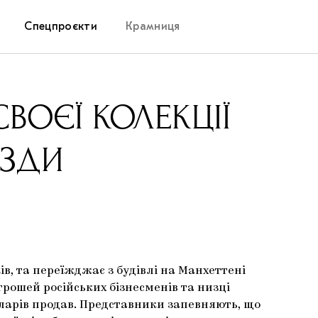
Спецпроєкти
Крамниця
Дослідницька платформа
ВОЄЇ КОЛЕКЦІЇ
Запалення
АЗДИ
Як підтримувати українське мистецтво
Маріупольські маргіналії
Carpathian Cult про різдвяні свята
ів, та переїжджає з будівлі на Манхеттені
грошей російських бізнесменів та низці
оларів продав. Представники запевняють, що