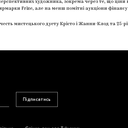
рспективних художника, зокрема через те, що ціни на
 ярмарки Frize, але на менш помітні аукціони фінанс
 честь мистецького дуету Крісто і Жанни-Клод та 25-р
Підписатись