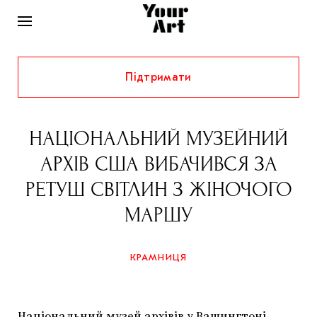
Підтримати
НОВИНИ
ІНТЕРВ’Ю
НАЦІОНАЛЬНИЙ МУЗЕЙНИЙ
ХУДОЖНИКИ
АРХІВ США ВИБАЧИВСЯ ЗА
РІДНИЙ КРАЙ
ФЕСТИВАЛІ
КУРАТОРИ
РЕТУШ СВІТЛИН З ЖІНОЧОГО
СТАТТІ
МАРШУ
САМООРГАНІЗАЦІЇ
АРХІТЕКТУРА
ВИСТАВКИ
КОЛОНКИ
КОМЕНТАРІ
МУЗИКА
ОСВІТА
СПЕЦПРОЄКТИ
КРАМНИЦЯ
ДОСЛІДНИЦЬКА ПЛАТФОРМА
ІСТОРІЇ
МУЗЕЇ
КІНО
КРАМНИЦЯ
ЗАПАЛЕННЯ
КОНСПЕКТИ
КОЛЕКЦІЇ