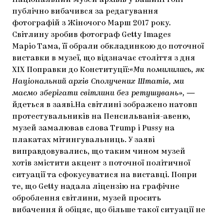
Національний музей архівів у Вашингтоні
ЯК ПІДТРИМУВАТИ УКРАЇНСЬКЕ МИСТЕЦТВО
КНИЖКИ І ЖУРНАЛИ
ГАЛЕРЕЇ
публічно вибачився за редагування
фотографій з Жіночого Марш 2017 року.
МАРІУПОЛЬСЬКІ МАРГІНАЛІЇ
АРТЦЕНТРИ
Світлину зробив фотограф Getty Images
Маріо Тама, її обрали обкладинкою до поточної
CARPATHIAN CULT ПРО РІЗДВЯНІ СВЯТА
виставки в музеї, що відзначає століття з дня
XIX Поправки до Конституції:
«Ми помилились, як
Національний архів Сполучених Штатів, ми
маємо зберігати світлини без ретушувань», ―
йдеться в заяві.На світлині зображено натовп
протестувальників на Пенсильванія-авеню,
музей замалював слова Trump і Pussy на
плакатах мітингувальниць. У заяві
виправдовувались, що таким чином музей
хотів змістити акцент з поточної політичної
ситуації та сфокусуватися на виставці. Попри
те, що Getty надала ліцензію на графічне
оброблення світлини, музей просить
вибачення й обіцяє, що більше такої ситуації не