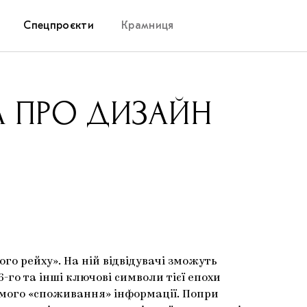
Спецпроєкти
Крамниця
Дослідницька платформа
А ПРО ДИЗАЙН
Запалення
Як підтримувати українське мистецтво
Маріупольські маргіналії
Carpathian Cult про різдвяні свята
го рейху». На ній відвідувачі зможуть
-го та інші ключові символи тієї епохи
омого «споживання» інформації. Попри