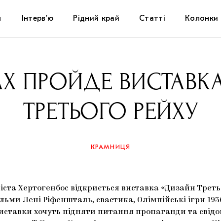
и
Інтерв’ю
Рідний край
Статті
Колонки
Художники
Фестивалі
Виставки
АХ ПРОЙДЕ ВИСТАВК
Куратори
Самоорганізації
Коментарі
ТРЕТЬОГО РЕЙХУ
Архітектура
Освіта
Історії
Музика
Музеї
Конспекти
КРАМНИЦЯ
Кіно
Колекції
Книжки і журнали
іста Хертогенбос відкриється виставка «Дизайн Третьо
Галереї
льми Лені Ріфеншталь, свастика, Олімпійські ігри 1936
виставки хочуть підняти питання пропаганди та свід
Артцентри