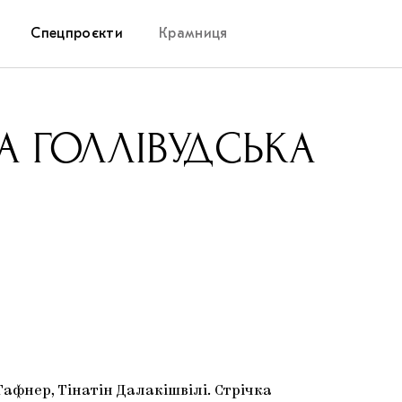
Спецпроєкти
Крамниця
Дослідницька платформа
А ГОЛЛІВУДСЬКА
Запалення
Як підтримувати українське мистецтво
Маріупольські маргіналії
Carpathian Cult про різдвяні свята
 Гафнер, Тінатін Далакішвілі. Стрічка