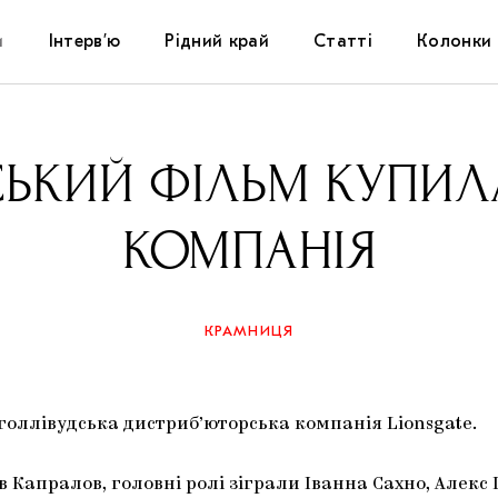
и
Інтерв’ю
Рідний край
Статті
Колонки
Художники
Фестивалі
Виставки
СЬКИЙ ФІЛЬМ КУПИЛ
Куратори
Самоорганізації
Коментарі
КОМПАНІЯ
Архітектура
Освіта
Історії
Музика
Музеї
Конспекти
КРАМНИЦЯ
Кіно
Колекції
Книжки і журнали
оллівудська дистриб’юторська компанія Lionsgate.
Галереї
ав Капралов, головні ролі зіграли Іванна Сахно, Алекс
Артцентри