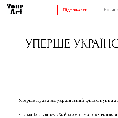
Новин
Підтримати
УПЕРШЕ УКРАЇН
Уперше права на український фільм купила г
Фільм Let it snow «Хай іде сніг» зняв Станісл