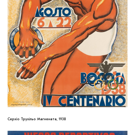
Серхіо Трухільо Магнената, 1938