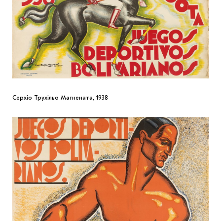
Серхіо Трухільо Магнената, 1938