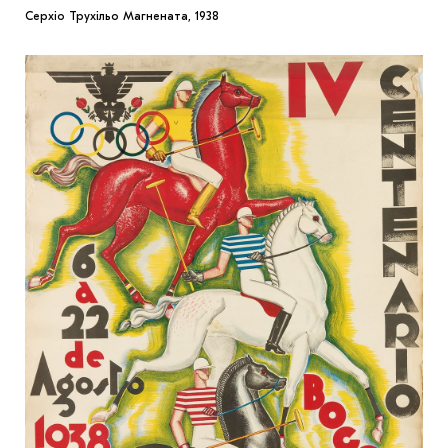
Серхіо Трухільо Магнената, 1938