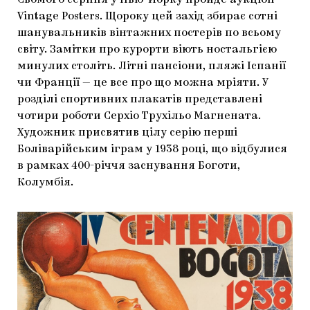
Сьомого серпня у Нью-Йорку пройде аукціон
ЯК ПІДТРИМУВАТИ УКРАЇНСЬКЕ МИСТЕЦТВО
КНИЖКИ І ЖУРНАЛИ
ГАЛЕРЕЇ
Vintage Posters. Щороку цей захід збирає сотні
шанувальників вінтажних постерів по всьому
МАРІУПОЛЬСЬКІ МАРГІНАЛІЇ
АРТЦЕНТРИ
світу. Замітки про курорти віють ностальгією
минулих століть. Літні пансіони, пляжі Іспанії
CARPATHIAN CULT ПРО РІЗДВЯНІ СВЯТА
чи Франції — це все про що можна мріяти. У
розділі спортивних плакатів представлені
чотири роботи Серхіо Трухільо Магнената.
Художник присвятив цілу серію перші
Боліварійським іграм у 1938 році, що відбулися
в рамках 400-річчя заснування Боготи,
Колумбія.