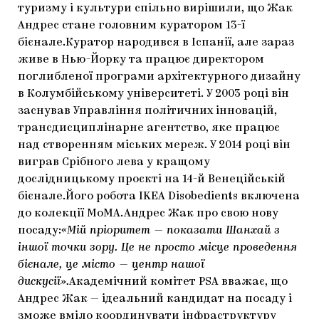
туризму і культури спільно вирішили, що Жак
ЯК ПІДТРИМУВАТИ УКРАЇНСЬКЕ МИСТЕЦТВО
КНИЖКИ І ЖУРНАЛИ
ГАЛЕРЕЇ
Андрес стане головним куратором 13-ї
бієнале.Куратор народився в Іспанії, але зараз
МАРІУПОЛЬСЬКІ МАРГІНАЛІЇ
АРТЦЕНТРИ
живе в Нью-Йорку та працює директором
поглибленої програми архітектурного дизайну
CARPATHIAN CULT ПРО РІЗДВЯНІ СВЯТА
в Колумбійському університеті. У 2003 році він
заснував Управління політичних інновацій,
трансдисциплінарне агентство, яке працює
над створенням міських мереж. У 2014 році він
виграв Срібного лева у кращому
дослідницькому проєкті на 14-й Венеційській
бієнале.Його робота IKEA Disobedients включена
до колекції МоМА.Андрес Жак про свою нову
посаду:
«Мій пріоритет — показати Шанхай з
іншої точки зору. Це не просто місце проведення
бієнале, це місто — центр нашої
дискусії».
Академічний комітет PSA вважає, що
Андрес Жак — ідеальний кандидат на посаду і
зможе вміло координувати інфраструктуру