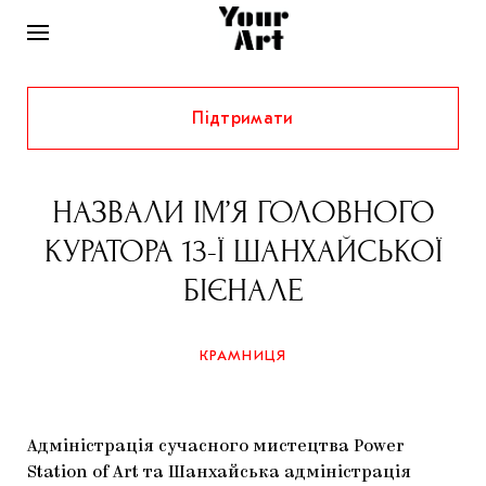
Підтримати
НОВИНИ
ІНТЕРВ’Ю
НАЗВАЛИ ІМ’Я ГОЛОВНОГО
ХУДОЖНИКИ
КУРАТОРА 13-Ї ШАНХАЙСЬКОЇ
РІДНИЙ КРАЙ
ФЕСТИВАЛІ
КУРАТОРИ
БІЄНАЛЕ
СТАТТІ
САМООРГАНІЗАЦІЇ
АРХІТЕКТУРА
ВИСТАВКИ
КОЛОНКИ
КРАМНИЦЯ
КОМЕНТАРІ
МУЗИКА
ОСВІТА
СПЕЦПРОЄКТИ
ДОСЛІДНИЦЬКА ПЛАТФОРМА
ІСТОРІЇ
МУЗЕЇ
КІНО
КРАМНИЦЯ
Адміністрація сучасного мистецтва Power
ЗАПАЛЕННЯ
КОНСПЕКТИ
КОЛЕКЦІЇ
Station of Art та Шанхайська адміністрація