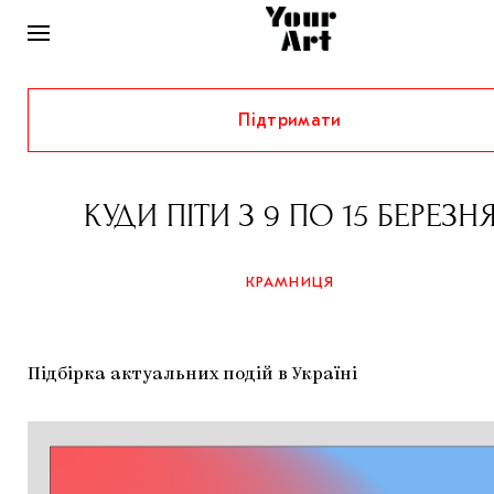
Підтримати
НОВИНИ
ІНТЕРВ’Ю
КУДИ ПІТИ З 9 ПО 15 БЕРЕЗН
ХУДОЖНИКИ
РІДНИЙ КРАЙ
ФЕСТИВАЛІ
КУРАТОРИ
КРАМНИЦЯ
СТАТТІ
САМООРГАНІЗАЦІЇ
АРХІТЕКТУРА
ВИСТАВКИ
КОЛОНКИ
КОМЕНТАРІ
МУЗИКА
ОСВІТА
Підбірка актуальних подій в Україні
СПЕЦПРОЄКТИ
ДОСЛІДНИЦЬКА ПЛАТФОРМА
ІСТОРІЇ
МУЗЕЇ
КІНО
КРАМНИЦЯ
ЗАПАЛЕННЯ
КОНСПЕКТИ
КОЛЕКЦІЇ