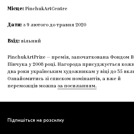
Місце:
PinchukArtCentre
Дати:
з 9 лютого до травня 2020
Вхід:
вільний
PinchukArtPrize — премія, започаткована Фондом В
Пінчука у 2008 році. Нагорода присуджується кож
два роки українським художникам у віці до 35 вк
Ознайомитись зі списком номінантів, а вже й
переможців можна
за посиланням.
Підпишіться на розсилку