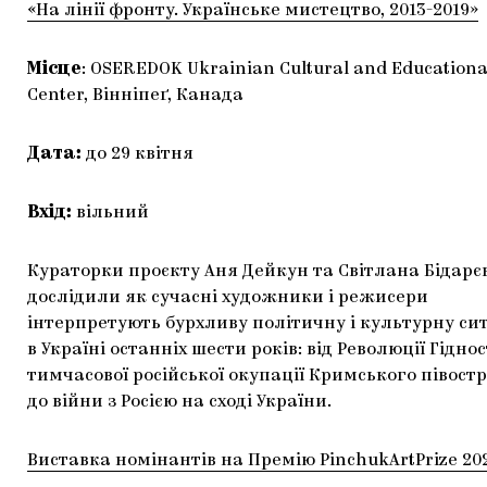
«На лінії фронту. Українське мистецтво, 2013-2019»
Місце
: OSEREDOK Ukrainian Cultural and Educationa
Center, Вінніпеґ, Канада
Дата:
до 29 квітня
Вхід:
вільний
Кураторки проєкту Аня Дейкун та Світлана Бідарє
дослідили як сучасні художники і режисери
інтерпретують бурхливу політичну і культурну си
в Україні останніх шести років: від Революції Гіднос
тимчасової російської окупації Кримського півостр
до війни з Росією на сході України.
Виставка номінантів на Премію PinchukArtPrize 20