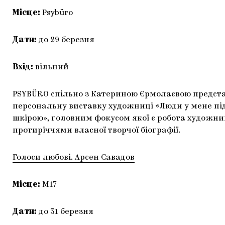
Місце:
Psybüro
Дати:
до 29 березня
Вхід:
вільний
PSYBÜRO спільно з Катериною Єрмолаєвою предст
персональну виставку художниці «Люди у мене пі
шкірою», головним фокусом якої є робота художниц
протиріччями власної творчої біографії.
Голоси любові. Арсен Савадов
Місце:
М17
Дати:
до 31 березня