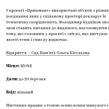
У проєкті «Приховане» використані об’єкти з різних
поєднання яких у спільному просторі декларує їх
тематичну спорідненість. Володимир Будніков знов
знов ставить питання до видимого, наголошуючи 
тому, що головним у проєкті є світло, яке виступає 
якості теми і смислу водночас.
Відкриття — Сад Пам’яті: Ольга Кісельова
Місце:
IZONE
Дати:
до 20 березня
Вхід:
вільний
Мисткиня працює з темою осмислення минулого і