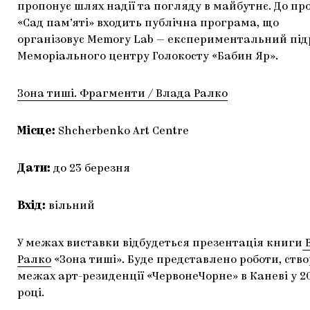
пропонує шлях надії та погляду в майбутнє. До пр
«Сад пам’яті» входить публічна програма, що
організовує Memory Lab — експериментальний під
Меморіального центру Голокосту «Бабин Яр».
Зона тиші. Фрагменти / Влада Ралко
Місце:
Shcherbenko Art Centre
Дати:
до 23 березня
Вхід:
вільний
У межах виставки відбудеться презентація книги
Ралко
«Зона тиші». Буде представлено роботи, ство
межах арт-резиденції «ЧервонеЧорне» в Каневі у 2
році.