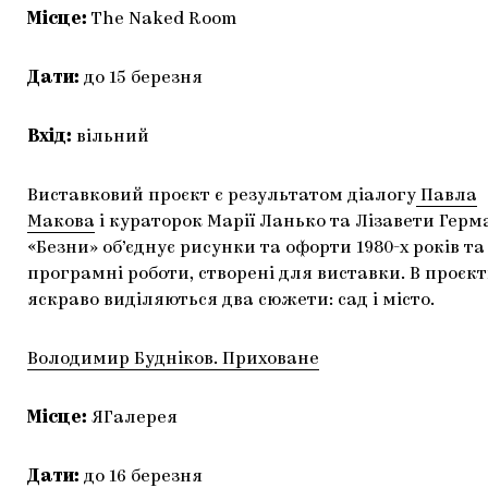
Місце:
The Naked Room
Дати:
до 15 березня
Вхід:
вільний
Виставковий проєкт є результатом діалогу
Павла
Макова
і кураторок Марії Ланько та Лізавети Герм
«Безни» об’єднує рисунки та офорти 1980-х років та
програмні роботи, створені для виставки. В проєкт
яскраво виділяються два сюжети: сад і місто.
Володимир Будніков. Приховане
Місце:
ЯГалерея
Дати:
до 16 березня