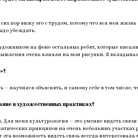
до сих пор вижу это с трудом, потому что вся моя жизн
надо убеждать.
дожником на фоне остальных ребят, которые писали 
мышления очень влияли на мои рисунки. Я вкладывал
»?
ь — научился объяснять, и самому себе в том числе, ч
ание в художественных практиках?
ню. Для меня культурология — это умение видеть свя
ических принципов на очень небольших участках р
от эта возможность видеть связь всегда интересовала