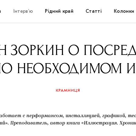
и
Інтерв’ю
Рідний край
Статті
Колонки
Художники
Фестивалі
Виставки
Н ЗОРКИН О ПОСРЕД
Куратори
Самоорганізації
Коментарі
О НЕОБХОДИМОМ И
Архітектура
Освіта
Історії
Музика
Музеї
Конспекти
КРАМНИЦЯ
Кіно
Колекції
Книжки і журнали
аботает с перформансом, инсталляцией, графикой, теат
Галереї
й». Преподаватель, автор книги «Иллюстрация. Хроник
Артцентри