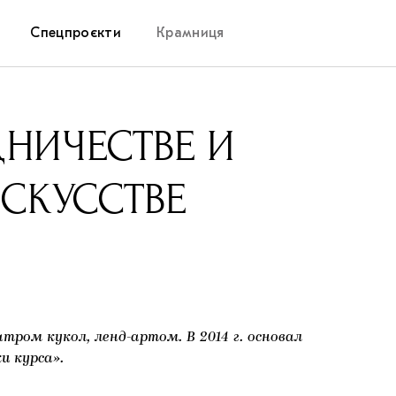
Спецпроєкти
Крамниця
Дослідницька платформа
НИЧЕСТВЕ И
Запалення
СКУССТВЕ
Як підтримувати українське мистецтво
Маріупольські маргіналії
Carpathian Cult про різдвяні свята
ром кукол, ленд-артом. В 2014 г. основал
и курса».