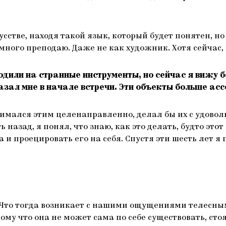
сстве, находя такой язык, который будет понятен, но
Я много преподаю. Даже не как художник. Хотя сейчас,
одили на странные инструменты, но сейчас я вижу 
азал мне в начале встречи. Эти объекты больше асс
имался этим целенаправленно, делал бы их с удовольс
 назад, я понял, что знаю, как это делать, будто этот
и проецировать его на себя. Спустя эти шесть лет я 
. Что тогда возникает с нашими ощущениями телесным
ому что она не может сама по себе существовать, сто