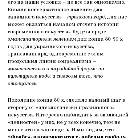
его на наши условия — не все так однозначно.
Вполне консервативное явление для
западного искусства —
трансавангард
, для нас
может оказаться началом отсчета истории
современного искусства. Будучи вроде
эмансипаторным явлением
для конца 80-90-х
годов для украинского искусства,
трансавангард, одновременно с этим
продолжил линию соцреализма —
миметически
и
в пародийной форме на
культурные коды и символы того, что
отрицалось.
Поколение конца 80-х, сделало важный шаг в
сторону от «идеологически правильного»
искусства. Интересно наблюдать за эволюцией
«ценностей» у них, не у всех конечно, тем не
менее это важно видеть. И мы видим, что
«Форбс», в конечном итоге, победил свободу.