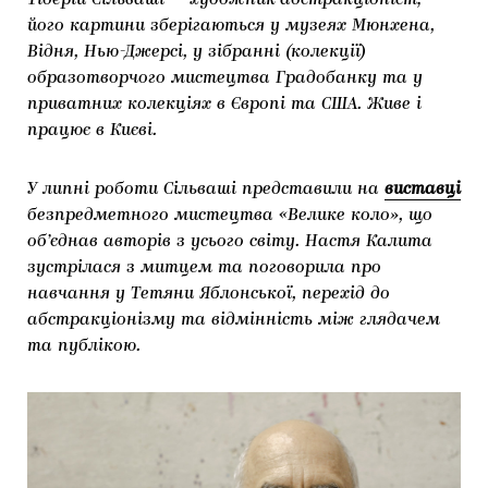
Тіберій Сільваші — художник-абстракціоніст;
ЯК ПІДТРИМУВАТИ УКРАЇНСЬКЕ МИСТЕЦТВО
КНИЖКИ І ЖУРНАЛИ
ГАЛЕРЕЇ
його картини зберігаються у музеях Мюнхена,
Відня, Нью-Джерсі, у зібранні (колекції)
МАРІУПОЛЬСЬКІ МАРГІНАЛІЇ
АРТЦЕНТРИ
образотворчого мистецтва Градобанку та у
приватних колекціях в Європі та США. Живе і
CARPATHIAN CULT ПРО РІЗДВЯНІ СВЯТА
працює в Києві.
У липні роботи Сільваші представили на
виставці
безпредметного мистецтва «Велике коло», що
об’єднав авторів з усього світу. Настя Калита
зустрілася з митцем та поговорила про
навчання у Тетяни Яблонської, перехід до
абстракціонізму та відмінність між глядачем
та публікою.