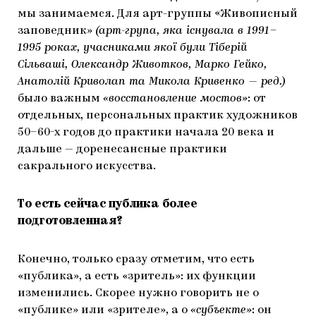
мы занимаемся. Для арт-группы «Живописный
заповедник»
(арт-група, яка існувала в 1991–
1995 роках, учасниками якої були Тіберій
Сільваші, Олександр Животков, Марко Гейко,
Анатолій Криволап та Микола Кривенко — ред.)
было важным
«восстановление мостов»
: от
отдельных, персональных практик художников
50–60-х годов до практики начала 20 века и
дальше — доренесансные практики
сакрального искусства.
То есть сейчас публика более
подготовленная?
Конечно, только сразу отметим, что есть
«публика», а есть «зритель»: их функции
изменились. Скорее нужно говорить не о
«публике» или «зрителе», а о
«субъекте»
: он