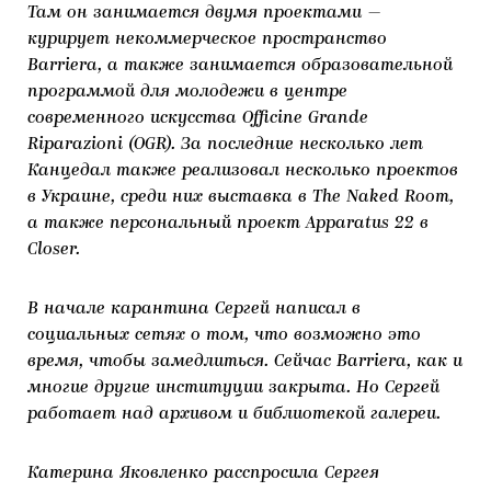
Там он занимается двумя проектами —
ЯК ПІДТРИМУВАТИ УКРАЇНСЬКЕ МИСТЕЦТВО
КНИЖКИ І ЖУРНАЛИ
ГАЛЕРЕЇ
курирует некоммерческое пространство
Barriera, а также занимается образовательной
МАРІУПОЛЬСЬКІ МАРГІНАЛІЇ
АРТЦЕНТРИ
программой для молодежи в центре
современного искусства Officine Grande
CARPATHIAN CULT ПРО РІЗДВЯНІ СВЯТА
Riparazioni (OGR). За последние несколько лет
Канцедал также реализовал несколько проектов
в Украине, среди них выставка в The Naked Room,
а также персональный проект Apparatus 22 в
Closer.
В начале карантина Сергей написал в
социальных сетях о том, что возможно это
время, чтобы замедлиться. Сейчас Barriera, как и
многие другие институции закрыта. Но Сергей
работает над архивом и библиотекой галереи.
Катерина Яковленко расспросила Сергея