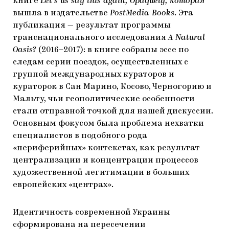
книге
Let’s us say this again, Opaquely, которая
вышла в издательстве
PostMedia Books
. Эта
публикация — результат программы
транснационального исследования
A Natural
Oasis?
(2016–2017): в книге собраны эссе по
следам серии поездок, осуществленных с
группой международных кураторов и
кураторок в Сан Марино, Косово, Черногорию и
Мальту, чьи геополитические особенности
стали отправной точкой для нашей дискуссии.
Основным фокусом была проблема нехватки
специалистов в подобного рода
«периферийных» контекстах, как результат
централизации и концентрации процессов
художественной легитимации в больших
европейских «центрах».
Идентичность современной Украины
сформирована на пересечении