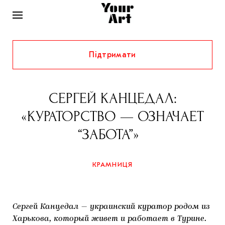
Підтримати
НОВИНИ
ІНТЕРВ’Ю
СЕРГЕЙ КАНЦЕДАЛ:
ХУДОЖНИКИ
«КУРАТОРСТВО — ОЗНАЧАЕТ
РІДНИЙ КРАЙ
ФЕСТИВАЛІ
КУРАТОРИ
“ЗАБОТА”»
СТАТТІ
САМООРГАНІЗАЦІЇ
АРХІТЕКТУРА
ВИСТАВКИ
КОЛОНКИ
КРАМНИЦЯ
КОМЕНТАРІ
МУЗИКА
ОСВІТА
СПЕЦПРОЄКТИ
ДОСЛІДНИЦЬКА ПЛАТФОРМА
ІСТОРІЇ
МУЗЕЇ
КІНО
КРАМНИЦЯ
Сергей Канцедал — украинский куратор родом из
ЗАПАЛЕННЯ
КОНСПЕКТИ
КОЛЕКЦІЇ
Харькова, который живет и работает в Турине.