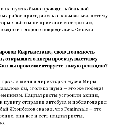
 и не нужно было проводить большой
орых работ приходилось отказываться, потому
оторые работы не приехали к открытию,
поздно и в дороге повредилась. Смогли
ировок Кыргызстана, свою должность
а, открывшего двери проекту, выставку
 Как вы прокомментируете такую реакцию?
я травля меня и директорки музея Миры
залось бы, столько шума — это же победа!
и феминизм. Нацпатриоты устроили акцию,
к пункту отправки автобуса и поблагодарил
й Жээнбеков сказал, что Feminnale — это
енно, они все и есть нацпатриоты,
о.