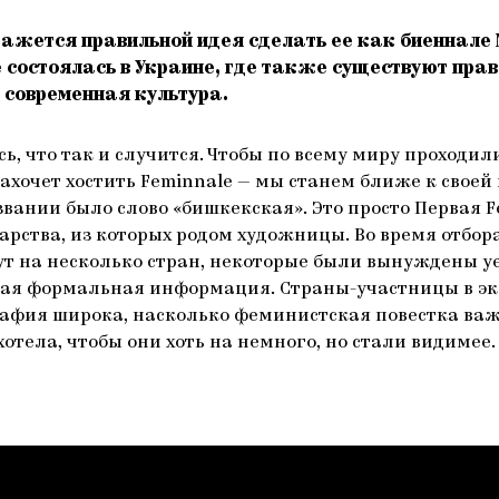
кажется правильной идея сделать ее как биеннале
ale состоялась в Украине, где также существуют п
 современная культура.
сь, что так и случится. Чтобы по всему миру проход
хочет хостить Feminnale — мы станем ближе к своей 
звании было слово «бишкекская». Это просто Первая F
арства, из которых родом художницы. Во время отбор
на несколько стран, некоторые были вынуждены уех
ругая формальная информация. Страны-участницы в э
афия широка, насколько феминистская повестка важна
тела, чтобы они хоть на немного, но стали видимее.