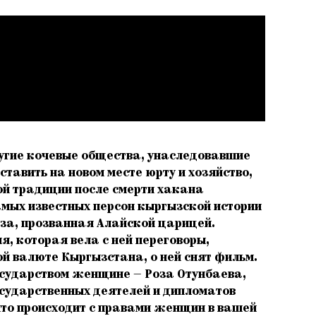
ругие кочевые общества, унаследовавшие
тавить на новом месте юрту и хозяйство,
ой традиции после смерти хакана
амых известных персон кыргызской истории
юза, прозванная Алайской царицей.
я, которая вела с ней переговоры,
й валюте Кыргызстана, о ней снят фильм.
государством женщине — Роза Отунбаева,
государственных деятелей и дипломатов
что происходит с правами женщин в вашей