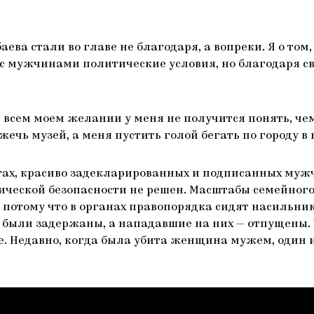
аева стали во главе не благодаря, а вопреки. Я о то
е с мужчинами политические условия, но благодаря 
 всем моем желании у меня не получится понять, че
ечь музей, а меня пустить голой бегать по городу в 
гах, красиво задекларированных и подписанных мужч
зической безопасности не решен. Масштабы семейно
 потому что в органах правопорядка сидят насильни
были задержаны, а нападавшие на них — отпущены.
е. Недавно, когда была убита женщина мужем, один и