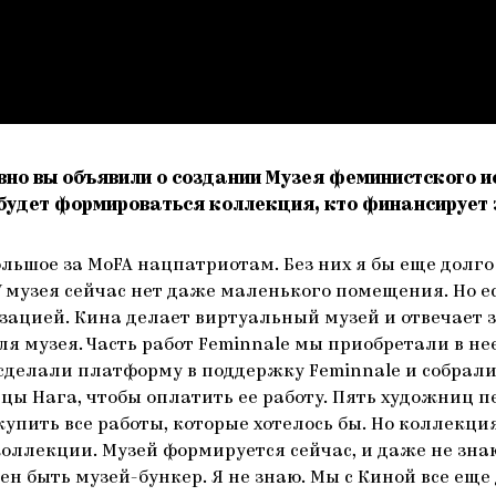
вно вы объявили о создании Музея феминистского ис
будет формироваться коллекция, кто финансирует 
большое за MoFA нацпатриотам. Без них я бы еще дол
 музея сейчас нет даже маленького помещения. Но ес
ацией. Кина делает виртуальный музей и отвечает з
для музея. Часть работ Feminnale мы приобретали в н
делали платформу в поддержку Feminnale и собрали
цы Нага, чтобы оплатить ее работу. Пять художниц п
пить все работы, которые хотелось бы. Но коллекция
оллекции. Музей формируется сейчас, и даже не знаю
н быть музей-бункер. Я не знаю. Мы с Киной все еще