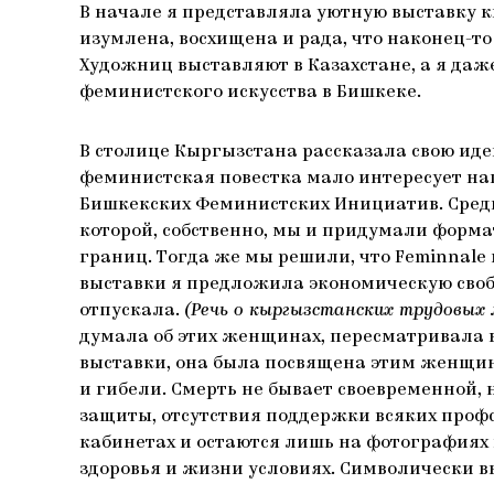
В начале я представляла уютную выставку к
изумлена, восхищена и рада, что наконец-т
Художниц выставляют в Казахстане, а я даже
феминистского искусства в Бишкеке.
В столице Кыргызстана рассказала свою идею
феминистская повестка мало интересует наш
Бишкекских Феминистских Инициатив. Сред
которой, собственно, мы и придумали форма
границ. Тогда же мы решили, что Feminnal
выставки я предложила экономическую своб
отпускала.
(Речь о кыргызстанских трудовых 
думала об этих женщинах, пересматривала 
выставки, она была посвящена этим женщина
и гибели. Смерть не бывает своевременной, 
защиты, отсутствия поддержки всяких проф
кабинетах и остаются лишь на фотографиях и
здоровья и жизни условиях. Символически выс