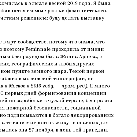
милась в Алмате весной 2019 года. Я была
робиваются смелые ростки феминистского.
с четким решением: буду делать выставку
в арт-сообществе, потому что знала, что
о поэтому Feminnale проходила от имени
ным бэкграундом была Жанна Араева, с
ких, географических и любых других
нном пункте земного шара. Темой первой
гибших в московской типографии
, не
Москве в 2016 году, — прим. ред.).
Я много
. С первых дней формирования концепции
шей на заработки в чужой стране, бесправии
твия пожарной безопасности, социальной
но подписываются в богато декорированных
, а тысячи мигранток живут в опасных для
ылась она 27 ноября, в день той трагедии.