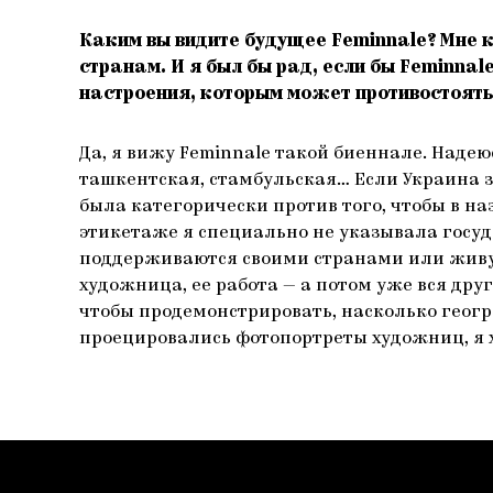
Каким вы видите будущее Feminnale? Мне 
странам. И я был бы рад, если бы Feminn
настроения, которым может противостоять
Да, я вижу Feminnale такой биеннале. Надею
ташкентская, стамбульская… Если Украина за
была категорически против того, чтобы в на
этикетаже я специально не указывала госуд
поддерживаются своими странами или живут 
художница, ее работа — а потом уже вся д
чтобы продемонстрировать, насколько геогр
проецировались фотопортреты художниц, я хо