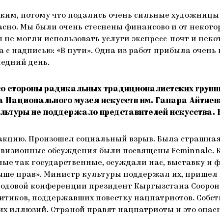
гким, потому что подались очень сильные художницы
расно. Мы были очень стеснены финансово и от некот
ы не могли использовать услуги экспресс-почт и нек
а с надписью: «В пути». Одна из работ прибыла очень 
ледний день.
со стороны радикальных традиционалистских групп
а Национального музея искусств им. Гапара Айтиев
ультуры не поддержало представителей искусства.
еакцию. Произошел социальный взрыв. Была страшна
евизионные обсуждения были посвящены Feminnale. Ка
тные так государственные, осуждали нас, выставку 
ыше прав». Министр культуры поддержал их, пришел 
годовой конференции президент Кыргызстана Сооронба
итиков, поддержавших повестку нацпатриотов. Собств
х иллюзий. Страной правят нацпатриоты и это опасн