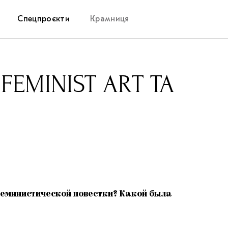
Спецпроєкти
Крамниця
Дослідницька платформа
EMINIST ART ТА
Запалення
Як підтримувати українське мистецтво
Маріупольські маргіналії
Carpathian Cult про різдвяні свята
 феминистической повестки? Какой была