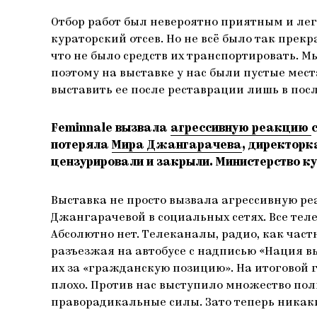
Отбор работ был невероятно приятным и ле
кураторский отсев. Но не всё было так прек
что не было средств их транспортировать. М
поэтому на выставке у нас были пустые мест
выставить ее после реставрации лишь в пос
Feminnale вызвала
агрессивную реакцию
потеряла
Мира Джангарачева
, директорк
цензурировали и закрыли. Министерство к
Выставка не просто вызвала агрессивную р
Джангарачевой в социальных сетях. Все тел
Абсолютно нет. Телеканалы, радио, как час
разъезжая на автобусе с надписью «Нация в
их за «гражданскую позицию». На итоговой 
плохо. Против нас выступило множество пол
праворадикальные силы. Зато теперь никаки