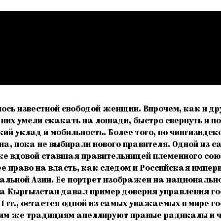
ось известной свободой женщин. Впрочем, как и д
их умели скакать на лошади, быстро свернуть и пос
й уклад и мобильность. Более того, по чингизидск
а, пока не выбирали нового правителя. Одной из с
оже вдовой ставшая правительницей племенного со
е право на власть, как следом и Российская импери
альной Азии. Ее портрет изображен на национально
века Кыргызстан давал пример доверия управления 
1 гг., остается одной из самых уважаемых в мире 
аким же традициям апеллируют правые радикалы и 