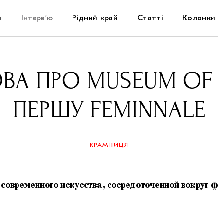
и
Інтерв’ю
Рідний край
Статті
Колонки
Художники
Фестивалі
Виставки
А ПРО MUSEUM OF F
Куратори
Самоорганізації
Коментарі
ПЕРШУ FEMINNALE
Архітектура
Освіта
Історії
Музика
Музеї
Конспекти
КРАМНИЦЯ
Кіно
Колекції
Книжки і журнали
 современного искусства, сосредоточенной вокруг
Галереї
Артцентри