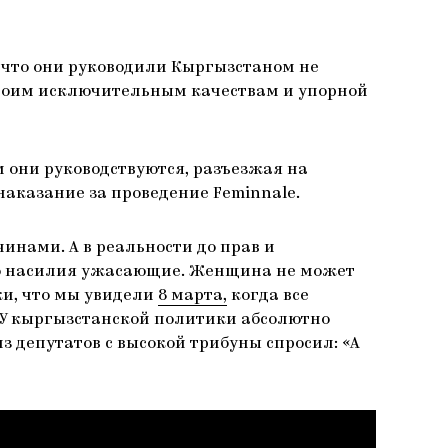
м, что они руководили Кыргызстаном не
своим исключительным качествам и упорной
м они руководствуются, разъезжая на
наказание за проведение Feminnale.
инами. А в реальности до прав и
го насилия ужасающие. Женщина не может
ки, что мы увидели
8 марта,
когда все
 У кыргызстанской политики абсолютно
з депутатов с высокой трибуны спросил: «А