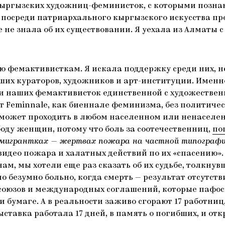
ыргызских художниц-феминисток, с которыми познако
о посреди патриархального кыргызского искусства п
 не знала об их существовании. Я уехала из Алматы 
 фемактивисткам. Я искала поддержку среди них, не 
их кураторов, художников и арт-институции. Именн
и наших фемактивисток единственной с художествен
т Feminnale, как биеннале феминизма, без политичес
e может проходить в любом населенном или ненаселе
оду женщин, потому что боль за соотечественниц,
по
мигрантках — жертвах пожара на частной типографии в 
видео пожара и халатных действий по их «спасению»
м, мы хотели еще раз сказать об их судьбе, толкнув
но безумно больно, когда смерть — результат отсутс
союзов и международных соглашений, которые пафос
 бумаге. А в реальности заживо сгорают 17 работниц
тавка работала 17 дней, в память о погибших, и откр