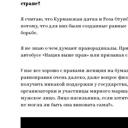
стране?
Я считаю, что Курманжан-датка и Роза Отунб
потому, что для них были созданные равны
борьбе.
Я не знаю о чем думают праворадикалы. При
автобусе «Нация выше прав» или призывая сж
У нас все хорошо с правами женщин на бума
равноправия очень далеко, даже вопрос фи
получить никакой поддержки у государства,
организаторки и участницы мирного марша 
мужское лицо. Лицо насильника, если хотит
не могла ли быть она виновата сама?».