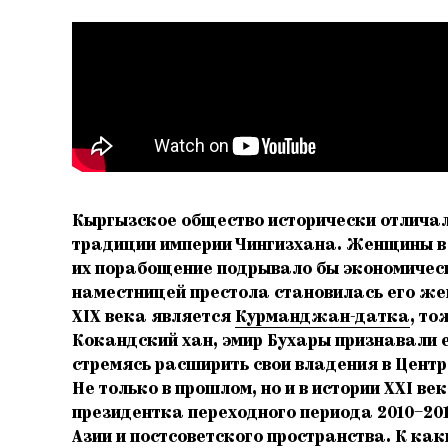
Кыргызское общество исторически отличал
традиции империи Чингизхана. Женщины в н
их порабощение подрывало бы экономически
наместницей престола становилась его жен
XIX века является
Курманджан-датка
, т
Кокандский хан, эмир Бухары признавали е
стремясь расширить свои владения в Центр
Не только в прошлом, но и в истории ХХI 
президентка переходного периода 2010–201
Азии и постсоветского пространства. К к