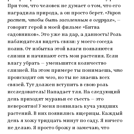
При том, что человек не думает о том, что его
наградила природа, а он просто берет.
«Укроп
растет, чтобы быть засоленным в огурцах»
, —
говорит герой в моей фильме «Битва
садовников». Это уже на дар, а данность! Роль
наблюдателя видеть связи: у моего соседа
полив. От избытка этой влаги появляются
слизни и начинают есть мои растения. Если
влагу убрать — уменьшится количество
слизней. На этом примере ты понимаешь,
что
происходит
от чего
, но ты не знаешь всех
связей. Тут должен вступить в свою роль
исследователь! Нападает тля. На следующий
день приходят муравьи ее съесть — это
невероятно! У меня появилась куча увядших
растений. В них появились ящерицы. Каждый
день я хожу тридцать минут по саду. Я ничего
не делаю. Я просто брожу и замечаю, что