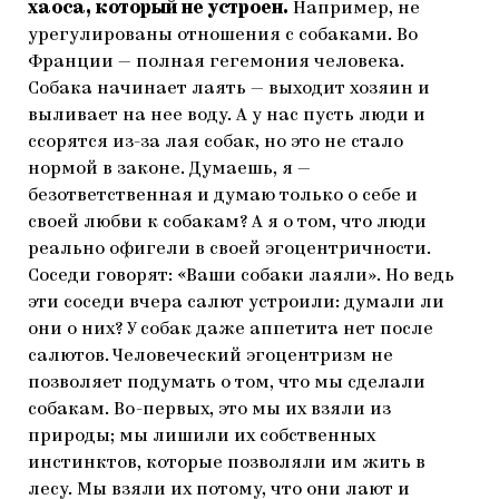
хаоса, который не устроен.
Например, не
урегулированы отношения с собаками. Во
Франции — полная гегемония человека.
Собака начинает лаять — выходит хозяин и
выливает на нее воду. А у нас пусть люди и
ссорятся из-за лая собак, но это не стало
нормой в законе. Думаешь, я —
безответственная и думаю только о себе и
своей любви к собакам? А я о том, что люди
реально офигели в своей эгоцентричности.
Соседи говорят: «Ваши собаки лаяли». Но ведь
эти соседи вчера салют устроили: думали ли
они о них? У собак даже аппетита нет после
салютов. Человеческий эгоцентризм не
позволяет подумать о том, что мы сделали
собакам. Во-первых, это мы их взяли из
природы; мы лишили их собственных
инстинктов, которые позволяли им жить в
лесу. Мы взяли их потому, что они лают и