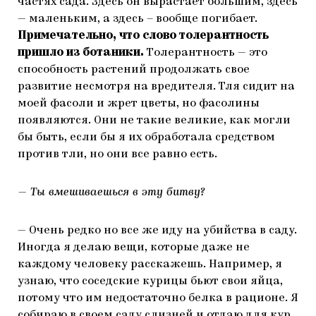
частях сада. Здесь он вырастает большим, здесь
— маленьким, а здесь – вообще погибает.
Примечательно, что слово толерантность
пришло из ботаники.
Толерантность — это
способность растений продолжать свое
развитие несмотря на вредителя. Тля сидит на
моей фасоли и жрет цветы, но фасолины
появляются. Они не такие великие, как могли
бы быть, если бы я их обработала средством
против тли, но они все равно есть.
— Ты вмешиваешься в эту битву?
— Очень редко но все же иду на убийства в саду.
Иногда я делаю вещи, которые даже не
каждому человеку расскажешь. Например, я
узнаю, что соседские курицы бьют свои яйца,
потому что им недостаточно белка в рационе. Я
собираю в своем саду слизней и отдаю для кур.