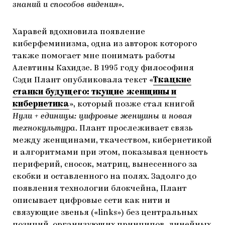
знаний и способов видения».
Харавей вдохновила появление
киберфеминизма, одна из авторок которого
также помогает мне понимать работы
Алевтины Кахидзе. В 1995 году философиня
Сэди Плант опубликовала текст «
Ткацкие
станки будущего: ткущие женщины и
кибернетика
», который позже стал книгой
Нули + единицы: цифровые женщины и новая
технокультура
. Плант прослеживает связь
между женщинами, ткачеством, кибернетикой
и алгоритмами при этом, показывая ценность
периферий, сносок, матриц, вынесенного за
скобки и оставленного на полях. Задолго до
появления технологии блокчейна, Плант
описывает цифровые сети как нити и
связующие звенья («links») без центральных