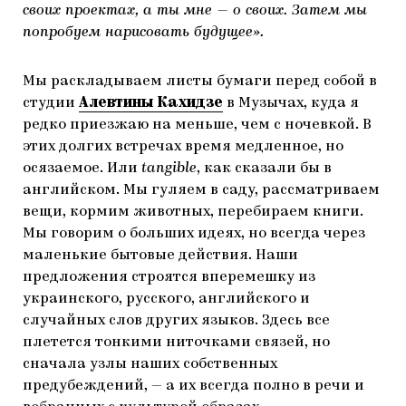
своих проектах, а ты мне — о своих. Затем мы
ЯК ПІДТРИМУВАТИ УКРАЇНСЬКЕ МИСТЕЦТВО
КНИЖКИ І ЖУРНАЛИ
ГАЛЕРЕЇ
попробуем нарисовать будущее».
МАРІУПОЛЬСЬКІ МАРГІНАЛІЇ
АРТЦЕНТРИ
Мы раскладываем листы бумаги перед собой в
CARPATHIAN CULT ПРО РІЗДВЯНІ СВЯТА
студии
Алевтины Кахидзе
в Музычах, куда я
редко приезжаю на меньше, чем с ночевкой. В
этих долгих встречах время медленное, но
осязаемое. Или
tangible
, как сказали бы в
английском. Мы гуляем в саду, рассматриваем
вещи, кормим животных, перебираем книги.
Мы говорим о больших идеях, но всегда через
маленькие бытовые действия. Наши
предложения строятся вперемешку из
украинского, русского, английского и
случайных слов других языков. Здесь все
плетется тонкими ниточками связей, но
сначала узлы наших собственных
предубеждений, — а их всегда полно в речи и