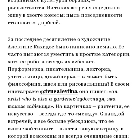
вобранных с культурой образах, —
расплетаются. Из таких встреч я еще долго
живу в хвосте кометы: пыль повседневности
становится доро́гой.
За последнее десятилетие о художнице
Алевтине Кахидзе было написано немало. Ее
часто пытаются уместить в простые категории,
хотя ее работа всегда их избегает.
Перформерка, писательница, лекторка,
учительница, дизайнерка — а может быть
философиня, швея или рисовальщица? В своем
инстаграме
@truealevtina
она пишет:
«an
artist who is also a gardener/художниця, яка
також садівниця»
. На картинках — растения, ее
искусство — всегда где-то «между». С каждой
встречей, я все больше убеждаюсь, что ее
ключевой талант — плести такую матрицу, в
которой возможны не всегда очевидные связи: