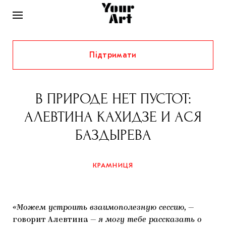
Підтримати
НОВИНИ
ІНТЕРВ’Ю
В ПРИРОДЕ НЕТ ПУСТОТ:
ХУДОЖНИКИ
АЛЕВТИНА КАХИДЗЕ И АСЯ
РІДНИЙ КРАЙ
ФЕСТИВАЛІ
КУРАТОРИ
БАЗДЫРЕВА
СТАТТІ
САМООРГАНІЗАЦІЇ
АРХІТЕКТУРА
ВИСТАВКИ
КОЛОНКИ
КРАМНИЦЯ
КОМЕНТАРІ
МУЗИКА
ОСВІТА
СПЕЦПРОЄКТИ
ДОСЛІДНИЦЬКА ПЛАТФОРМА
ІСТОРІЇ
МУЗЕЇ
КІНО
КРАМНИЦЯ
«Можем устроить взаимополезную сессию,
—
ЗАПАЛЕННЯ
КОНСПЕКТИ
КОЛЕКЦІЇ
говорит Алевтина —
я могу тебе рассказать о