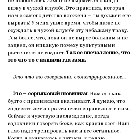
не появлялось желание вырвать его когда
вижу в чужой клумбе. Это практика, которая
нам с самого детства вложена — ты должен его
вырвать! У меня ушло время, чтобы даже не
осуждать в чужой клумбе эту небажану траву.
Тем более, что, пока он не вырос большим и не
зацвел, он никакую помеху культурными
растениям не создает.
Такое впечатление, что
это что-то с нашими глазами.
— Это что-то совершенно сконструированное…
—
Это — сорняковый шовинизм
. Нам это как
будто с прививками вкалывают. Я думаю, что
за десять лет я практически справилась с ним.
Сейчас я чувствую наслаждение, когда
садовники говорят: боже, как красив осот! Наш
глаз надо тренировать как и все остальное.
Когда я занимаюсь с детьми, я делаю