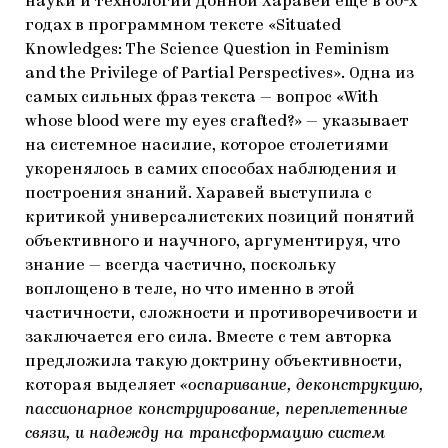
науки и технологий Донной Харавей еще в 80-х
годах в программном тексте «Situated
Knowledges: The Science Question in Feminism
and the Privilege of Partial Perspectives». Одна из
самых сильных фраз текста — вопрос «With
whose blood were my eyes crafted?» — указывает
на системное насилие, которое столетиями
укоренялось в самих способах наблюдения и
построения знаний. Харавей выступила с
критикой универсалистских позиций понятий
объективного и научного, аргументируя, что
знание — всегда частично, поскольку
воплощено в теле, но что именно в этой
частичности, сложности и противоречивости и
заключается его сила. Вместе с тем авторка
предложила такую доктрину объективности,
которая выделяет
«оспаривание, деконструкцию,
пассионарное конструирование, переплетенные
связи, и надежду на трансформацию систем