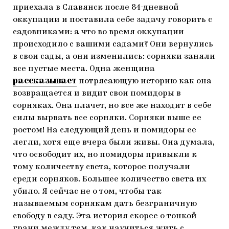
приехала в Славянск после 84-дневной
оккупации и поставила себе задачу говорить с
садовниками: а что во время оккупации
происходило с вашими садами? Они вернулись
в свои сады, а они изменились: сорняки заняли
все пустые места. Одна женщина
рассказывает
потрясающую историю как она
возвращается и видит свои помидоры в
сорняках. Она плачет, но все же находит в себе
силы вырвать все сорняки. Сорняки выше ее
ростом! На следующий день и помидоры ее
легли, хотя еще вчера были живы. Она думала,
что освободит их, но помидоры привыкли к
тому количеству света, которое получали
среди сорняков. Большее количество света их
убило. Я сейчас не о том, чтобы так
называемым сорнякам дать безграничную
свободу в саду. Эта история скорее о тонкой
грани между тем, как научиться жить с