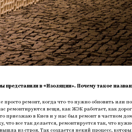
вы представили в «Изоляции». Почему такое назван
не просто ремонт, когда что-то нужно обновить или по
у нас ремонтируются вещи, как ЖЭК работает, как доро
сто приезжаю в Киев и у нас был ремонт в частном до
у, что все так делается, ремонтируется так, что нуж
вышла из строя. Так создается некий процесс, котор