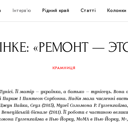
и
Інтерв’ю
Рідний край
Статті
Колонки
Художники
Фестивалі
Виставки
ІНКЕ: «РЕМОНТ — Э
Куратори
Самоорганізації
Коментарі
Архітектура
Освіта
Історії
КРАМНИЦЯ
Музика
Музеї
Конспекти
Тунісі. Її матір — українка, а батько — тунісець. Вона
Кіно
Колекції
Книжки і журнали
Париж I Пантеон-Сорбонна. Надія мала численні виста
Джун Пайка, Сеул (2013), Музеї Соломона Р. Гуггенхайма,
Галереї
); Венеційській бієнале (2011). Її роботи є частиною вел
мона Гуггенхайма в Нью-Йорку, MoMA в Нью-Йорку, M+
Артцентри