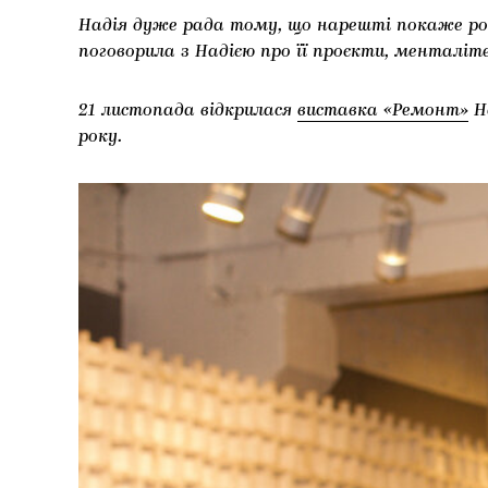
Надія дуже рада тому, що нарешті покаже робо
поговорила з Надією про її проєкти, менталіт
21 листопада відкрилася
виставка «Ремонт»
На
року.