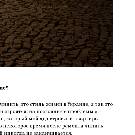
ие?
чинить, это стиль жизни в Украине, я так это
ги строятся, на постоянные проблемы с
ме, который мой дед строил, и квартира
но некоторое время после ремонта чинить
ый никогда не заканчивается.