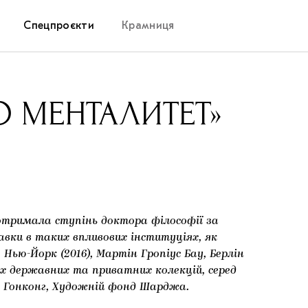
Спецпроєкти
Крамниця
Дослідницька платформа
ТО МЕНТАЛИТЕТ»
Запалення
Як підтримувати українське мистецтво
Маріупольські маргіналії
 отримала ступінь доктора філософії за
Carpathian Cult про різдвяні свята
вки в таких впливових інституціях, як
 Нью-Йорк (2016), Мартін Гропіус Бау, Берлін
иких державних та приватних колекцій, серед
, Гонконг, Художній фонд Шарджа.