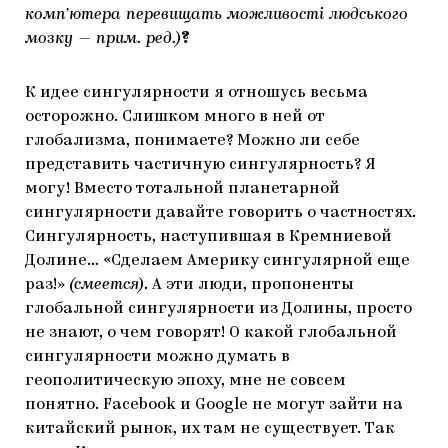
комп’ютера перевищать можливості людського
мозку — прим. ред.)
?
К идее сингулярности я отношусь весьма
осторожно. Слишком много в ней от
глобализма, понимаете? Можно ли себе
представить частичную сингулярность? Я
могу! Вместо тотальной планетарной
сингулярности давайте говорить о частностях.
Сингулярность, наступившая в Кремниевой
Долине… «Сделаем Америку сингулярной еще
раз!»
(смеется)
. А эти люди, пропоненты
глобальной сингулярности из Долины, просто
не знают, о чем говорят! О какой глобальной
сингулярности можно думать в
геополитическую эпоху, мне не совсем
понятно. Facebook и Google не могут зайти на
китайский рынок, их там не существует. Так