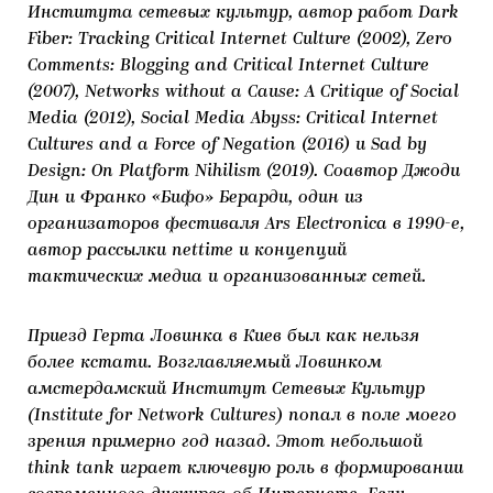
Института сетевых культур, автор работ Dark
ЯК ПІДТРИМУВАТИ УКРАЇНСЬКЕ МИСТЕЦТВО
КНИЖКИ І ЖУРНАЛИ
ГАЛЕРЕЇ
Fiber: Tracking Critical Internet Culture (2002), Zero
Comments: Blogging and Critical Internet Culture
МАРІУПОЛЬСЬКІ МАРГІНАЛІЇ
АРТЦЕНТРИ
(2007), Networks without a Cause: A Critique of Social
Media (2012), Social Media Abyss: Critical Internet
CARPATHIAN CULT ПРО РІЗДВЯНІ СВЯТА
Cultures and a Force of Negation (2016) и Sad by
Design: On Platform Nihilism (2019). Соавтор Джоди
Дин и Франко «Бифо» Берарди, один из
организаторов фестиваля Ars Electronica в 1990-е,
автор рассылки nettime и концепций
тактических медиа и организованных сетей.
Приезд Герта Ловинка в Киев был как нельзя
более кстати. Возглавляемый Ловинком
амстердамский Институт Сетевых Культур
(Institute for Network Cultures) попал в поле моего
зрения примерно год назад. Этот небольшой
think tank играет ключевую роль в формировании