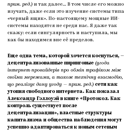
прим. ред.)
и так далее… В том числе его можно
изучать, даже если это изучение системы типа
«черный ящик». По-настоящему мощные ИИ-
системы находятся не среди нас. Я даже так
скажу: если сингулярность и наступила, мы
как бы находимся вне её пределов.
Еще одна тема, которой хочется коснуться, —
децентрализованные пиринговые
(угода
інтернет-провайдерів про обмін трафіком між
своїми мережами, а також технічну взаємодію,
що реалізує дану угоду — прим. ред.)
сети как
утопия свободного интернета. Как показал
Александр Гэллоуэй
в книге «Протокол. Как
контроль существует после
децентрализации», властные структуры
капитализма и общества наблюдения могут
успешно адаптироваться к новым сетевым