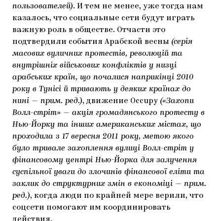
пользователей)
. И тем не менее, уже тогда нам
казалось, что социальные сети будут играть
важную роль в обществе. Отчасти это
подтвердили события Арабской весны
(серія
масових вуличних протестів, революцій та
внутрішніх військових конфліктів у низці
арабських країн, що почалися наприкінці 2010
року в Тунісі й тривають у деяких країнах до
нині — прим. ред.)
, движение Occupy
(«Захопи
Волл-стріт» — акція громадянського протесту в
Нью-Йорку та інших американських містах, що
проходила з 17 вересня 2011 року, метою якого
було тривале захоплення вулиці Волл-стріт у
фінансовому центрі Нью-Йорка для залучення
суспільної уваги до злочинів фінансової еліти та
заклик до структурних змін в економіці — прим.
ред.)
, когда люди по крайней мере верили, что
соцсети помогают им координировать
действия.