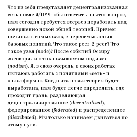
Что из себя представляет децентрализованная
сеть после 9/11? Чтобы ответить на этот вопрос,
нам сегодня требуется всерьез поработать над
совершенно новой общей теорией. Причем
начиная с самых азов, с переосмысления
базовых понятий. Что такое peer-2-peer? Что
такое узел (
node
)? После событий Occupy
заговорили о так называемом нодизме
(
nodism
). Я, в свою очередь, в своих работах
пытаюсь работать с понятиями «сеть» и
«платформа». Когда эта новая теория будет
выработана, нам будет легче определить, где
проходит грань, разделяющая
децентрализированное (
decentralized
),
федерированное (
federated
) и распределенное
(
distributed
). Мы только начинаем двигаться по
этому пути.