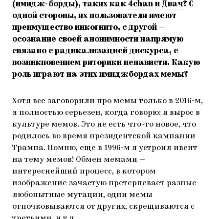
(имидж-борды), таких как
4chan
и
Двач
? С
одной стороны, их пользователи имеют
преимущество инкогнито, с другой —
осознание своей анонимности напрямую
связано с радикализацией дискурса, с
возникновением риторики ненависти. Какую
роль играют на этих имиджбордах мемы?
Хотя все заговорили про мемы только в 2016-м,
я полностью серьезен, когда говорю: я вырос в
культуре мемов. Это не есть что-то новое, что
родилось во время президентской кампании
Трампа. Помню, еще в 1996-м я устроил ивент
на тему мемов! Обмен мемами —
интереснейший процесс, в котором
изображение зачастую претерпевает разные
любопытные мутации, одни мемы
отпочковываются от других, скрещиваются с
третьими, и т д.