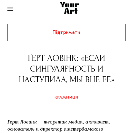
Підтримати
НОВИНИ
ІНТЕРВ’Ю
ҐЕРТ ЛОВІНК: «ЕСЛИ
ХУДОЖНИКИ
СИНГУЛЯРНОСТЬ И
РІДНИЙ КРАЙ
ФЕСТИВАЛІ
КУРАТОРИ
НАСТУПИЛА, МЫ ВНЕ ЕЁ»
СТАТТІ
САМООРГАНІЗАЦІЇ
АРХІТЕКТУРА
ВИСТАВКИ
КОЛОНКИ
КРАМНИЦЯ
КОМЕНТАРІ
МУЗИКА
ОСВІТА
СПЕЦПРОЄКТИ
ДОСЛІДНИЦЬКА ПЛАТФОРМА
ІСТОРІЇ
МУЗЕЇ
КІНО
КРАМНИЦЯ
Герт Ловинк
— теоретик медиа, активист,
ЗАПАЛЕННЯ
КОНСПЕКТИ
КОЛЕКЦІЇ
основатель и директор амстердамского