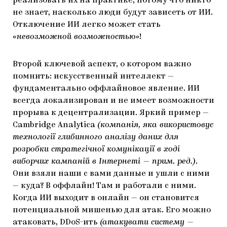
реализовать их на практике, потому что никто
не знает, насколько люди будут зависеть от ИИ.
Отключение ИИ легко может стать
«невозможной возможностью»
!
Второй ключевой аспект, о котором важно
помнить: искусственный интеллект —
фундаментально оффлайновое явление. ИИ
всегда локализирован и не имеет возможности
прорыва к децентрализации. Яркий пример —
Cambridge Analytica
(компанія, яка використовує
технології глибинного аналізу даних для
розробки стратегічної комунікації в ході
виборчих кампаній в Інтернеті — прим. ред.)
.
Они взяли наши с вами данные и ушли с ними
— куда? В оффлайн! Там и работали с ними.
Когда ИИ выходит в онлайн — он становится
потенциальной мишенью для атак. Его можно
атаковать, DDoS-ить
(атакувати систему —