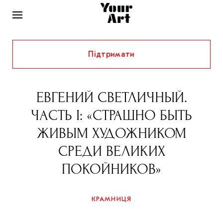
Підтримати
НОВИНИ
ІНТЕРВ’Ю
ЕВГЕНИЙ СВЕТЛИЧНЫЙ.
ХУДОЖНИКИ
ЧАСТЬ I: «СТРАШНО БЫТЬ
РІДНИЙ КРАЙ
ФЕСТИВАЛІ
КУРАТОРИ
ЖИВЫМ ХУДОЖНИКОМ
СТАТТІ
СРЕДИ ВЕЛИКИХ
САМООРГАНІЗАЦІЇ
АРХІТЕКТУРА
ВИСТАВКИ
КОЛОНКИ
ПОКОЙНИКОВ»
КОМЕНТАРІ
МУЗИКА
ОСВІТА
СПЕЦПРОЄКТИ
ДОСЛІДНИЦЬКА ПЛАТФОРМА
ІСТОРІЇ
МУЗЕЇ
КІНО
КРАМНИЦЯ
КРАМНИЦЯ
ЗАПАЛЕННЯ
КОНСПЕКТИ
КОЛЕКЦІЇ