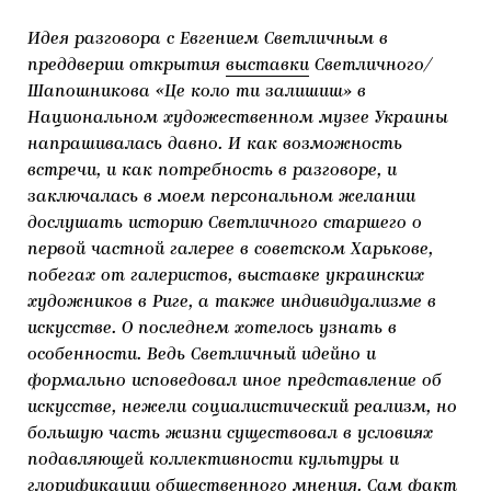
ЯК ПІДТРИМУВАТИ УКРАЇНСЬКЕ МИСТЕЦТВО
КНИЖКИ І ЖУРНАЛИ
ГАЛЕРЕЇ
Идея разговора с Евгением Светличным в
преддверии открытия
выставки
Светличного/
МАРІУПОЛЬСЬКІ МАРГІНАЛІЇ
АРТЦЕНТРИ
Шапошникова «Це коло ти залишиш» в
Национальном художественном музее Украины
CARPATHIAN CULT ПРО РІЗДВЯНІ СВЯТА
напрашивалась давно. И как возможность
встречи, и как потребность в разговоре, и
заключалась в моем персональном желании
дослушать историю Светличного старшего о
первой частной галерее в советском Харькове,
побегах от галеристов, выставке украинских
художников в Риге, а также индивидуализме в
искусстве. О последнем хотелось узнать в
особенности. Ведь Светличный идейно и
формально исповедовал иное представление об
искусстве, нежели социалистический реализм, но
большую часть жизни существовал в условиях
подавляющей коллективности культуры и
глорификации общественного мнения. Сам факт