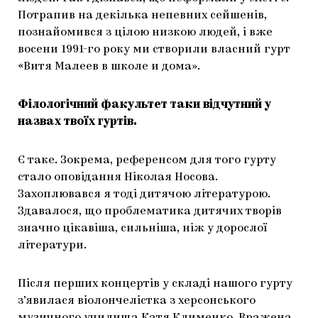
Потрапив на декілька непевних сейшенів,
познайомився з цілою низкою людей, і вже
восени 1991-го року ми створили власний гурт
«Витя Малеев в школе и дома».
Філологічний факультет таки відчутний у
назвах твоїх гуртів.
Є таке. Зокрема, референсом для того гурту
стало оповідання Ніколая Носова.
Захоплювався я тоді дитячою літературою.
Здавалося, що проблематика дитячих творів
значно цікавіша, сильніша, ніж у дорослої
літератури.
Після перших концертів у складі нашого гурту
з’явилася віолончелістка з херсонського
музичного училища Катя Клименко. Вражена