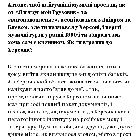
Антоне, твої найгучніші музичні проєкти, як-
от «Я и друг мой Грузовик» та
«вагоновожатые», асоціюються з Дніпром та
Києвом. Але ти навчався у Херсоні, і перші
музичні гурти у ранні 1990-і ти збирав там,
хоча сам є киянином. Як ти втрапив до
Херсона?
В юності накривало велике бажання піти з
дому, вийти якнайшвидше з-під опіки батьків.
А в Херсонській області жила тітка, на свята чи
канікули я часто їздив до неї. Отак,
проїжджаючи поруч з Херсоном, випадково
мав при собі повний пакет документів, і
несподівано подав документи до Херсонського
педагогічного інституту на російську мову і
літературу. Ну, а далі общага, друзі і дуже-дуже
дивне місто. Як виявилося згодом, місто з трохи