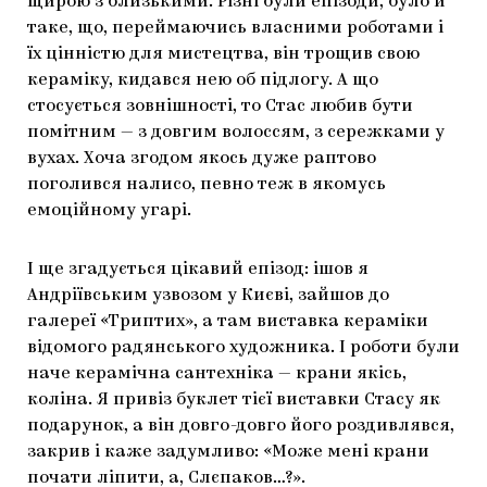
щирою з близькими. Різні були епізоди, було й
таке, що, переймаючись власними роботами і
їх цінністю для мистецтва, він трощив свою
кераміку, кидався нею об підлогу. А що
стосується зовнішності, то Стас любив бути
помітним — з довгим волоссям, з сережками у
вухах. Хоча згодом якось дуже раптово
поголився налисо, певно теж в якомусь
емоційному угарі.
І ще згадується цікавий епізод: ішов я
Андріївським узвозом у Києві, зайшов до
галереї «Триптих», а там виставка кераміки
відомого радянського художника. І роботи були
наче керамічна сантехніка — крани якісь,
коліна. Я привіз буклет тієї виставки Стасу як
подарунок, а він довго-довго його роздивлявся,
закрив і каже задумливо: «Може мені крани
почати ліпити, а, Слєпаков…?».