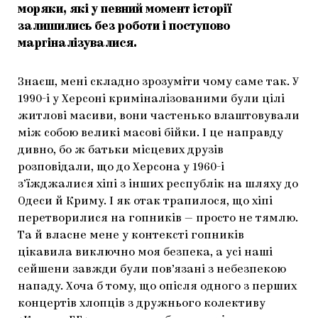
моряки, які у певний момент історії
залишились без роботи і поступово
маргіналізувалися.
Знаєш, мені складно зрозуміти чому саме так. У
1990-і у Херсоні криміналізованими були цілі
житлові масиви, вони частенько влаштовували
між собою великі масові бійки. І це направду
дивно, бо ж батьки місцевих друзів
розповідали, що до Херсона у 1960-і
з’їжджалися хіпі з інших республік на шляху до
Одеси й Криму. І як отак трапилося, що хіпі
перетворилися на гопників — просто не тямлю.
Та й власне мене у контексті гопників
цікавила виключно моя безпека, а усі наші
сейшени завжди були пов’язані з небезпекою
нападу. Хоча б тому, що опісля одного з перших
концертів хлопців з дружнього колективу