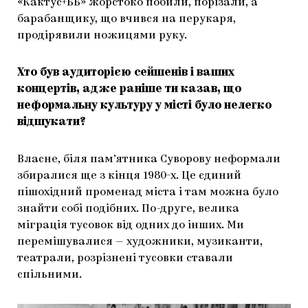
«Кактус+ББ» жорстоко побили, порізали, а
барабанщику, що вчився на перукаря,
продірявили ножицями руку.
Хто був аудиторією сейшенів і ваших
концертів, адже раніше ти казав, що
неформальну культуру у місті було нелегко
відшукати?
Власне, біля пам’ятника Суворову неформали
збиралися ще з кінця 1980-х. Це єдиний
пішохідний променад міста і там можна було
знайти собі подібних. По-друге, велика
міграція тусовок від одних до інших. Ми
перемішувалися — художники, музиканти,
театрали, розрізнені тусовки ставали
спільними.