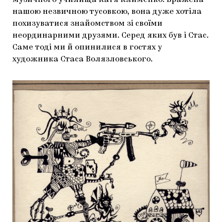
нашою незвичною тусовкою, вона дуже хотіла
похизуватися знайомством зі своїми
неординарними друзями. Серед яких був і Стас.
Саме тоді ми й опинилися в гостях у
художника Стаса Волязловського.