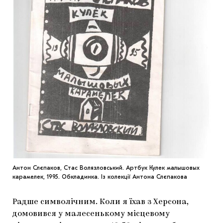
Антон Слєпаков, Стас Волязловський. Артбук Кулек малышовых
карамелек, 1995. Обкладинка. Із колекції Антона Слєпакова
Радше символічним. Коли я їхав з Херсона,
домовився у малесенькому місцевому