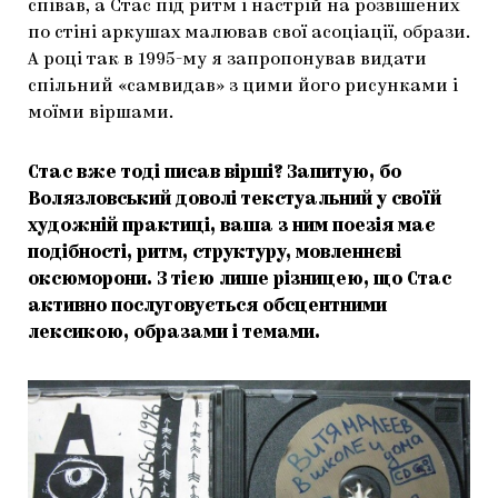
співав, а Стас під ритм і настрій на розвішених
по стіні аркушах малював свої асоціації, образи.
А році так в 1995-му я запропонував видати
спільний «самвидав» з цими його рисунками і
моїми віршами.
Стас вже тоді писав вірші? Запитую, бо
Волязловський доволі текстуальний у своїй
художній практиці, ваша з ним поезія має
подібності, ритм, структуру, мовленнєві
оксюморони. З тією лише різницею, що Стас
активно послуговується обсцентними
лексикою, образами і темами.