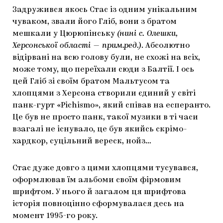
Задружився якось Стас із одним унікальним
чуваком, звали його Гліб, вони з братом
мешкали у Цюрюпінську
(нині с. Олешки,
Херсонської області — прим.ред.)
. Абсолютно
відірвані на всю голову були, не схожі на всіх,
може тому, що переїхали сюди з Балтії. І ось
цей Гліб зі своїм братом Мальтусом та
хлопцями з Херсона створили єдиний у світі
панк-гурт «Pichismo», який співав на есперанто.
Це був не просто панк, такої музики в ті часи
взагалі не існувало, це був якийсь скрімо-
хардкор, суцільний вереск, нойз…
Стас дуже довго з цими хлопцями тусувався,
оформлював їм альбоми своїм фірмовим
шрифтом. У нього й загалом ця шрифтова
історія повноцінно сформувалася десь на
момент 1995-го року.