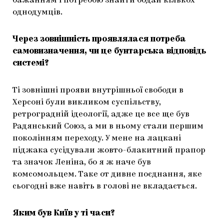
бажанням і потребою знайти бодай кількох
однодумців.
Через зовнішність проявлялася потреба
самовизначення, чи це бунтарська відповідь
системі?
Ті зовнішні прояви внутрішньої свободи в
Херсоні були викликом суспільству,
ретроградній ідеології, адже це все ще був
Радянський Союз, а ми в ньому стали першим
поколінням переходу. У мене на лацкані
піджака сусідували жовто-блакитний прапор
та значок Леніна, бо я ж наче був
комсомольцем. Таке от дивне поєднання, яке
сьогодні вже навіть в голові не вкладається.
Яким був Київ у ті часи?