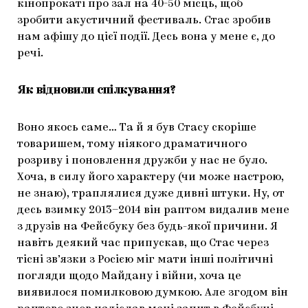
кінопрокаті про зал на 40-50 місць, щоб
зробити акустичний фестиваль. Стас зробив
нам афішу до цієї події. Десь вона у мене є, до
речі.
Як відновили спілкування?
Воно якось саме… Та й я був Стасу скоріше
товаришем, тому ніякого драматичного
розриву і поновлення дружби у нас не було.
Хоча, в силу його характеру (чи може настрою,
не знаю), траплялися дуже дивні штуки. Ну, от
десь взимку 2013–2014 він раптом видалив мене
з друзів на Фейсбуку без будь-якої причини. Я
навіть деякий час припускав, що Стас через
тісні зв’язки з Росією міг мати інші політичні
погляди щодо Майдану і війни, хоча це
виявилося помилковою думкою. Але згодом він