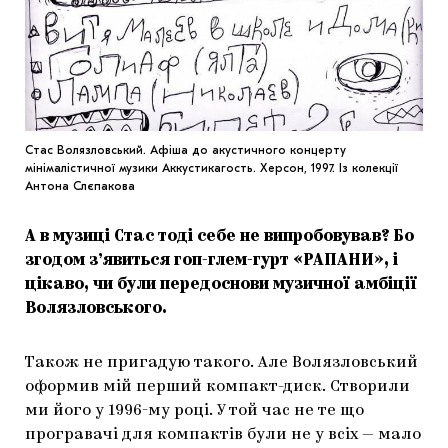
Стас Волязловський. Афіша до акустичного концерту
мінімалістичної музики Аккустикагость. Херсон, 1997. Із колекції
Антона Слєпакова
А в музиці Стас тоді себе не випробовував? Бо
згодом з’явиться гоп-глем-гурт «РАПАНИ», і
цікаво, чи були передоснови музичної амбіції
Волязловського.
Також не пригадую такого. Але Волязловський
оформив мій перший компакт-диск. Створили
ми його у 1996-му році. У той час не те що
програвачі для компактів були не у всіх — мало