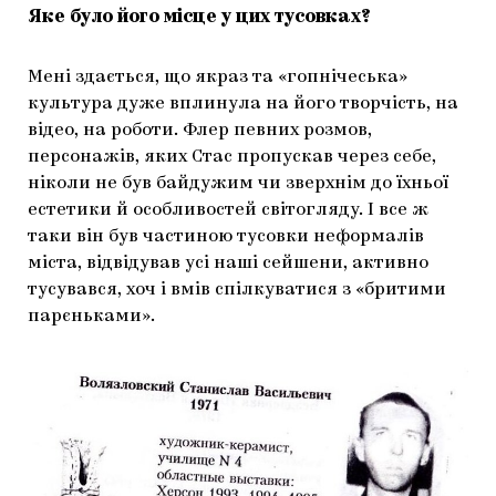
Яке було його місце у цих тусовках?
Мені здається, що якраз та «гопнічеська»
культура дуже вплинула на його творчість, на
відео, на роботи. Флер певних розмов,
персонажів, яких Стас пропускав через себе,
ніколи не був байдужим чи зверхнім до їхньої
естетики й особливостей світогляду. І все ж
таки він був частиною тусовки неформалів
міста, відвідував усі наші сейшени, активно
тусувався, хоч і вмів спілкуватися з «бритими
парєньками».