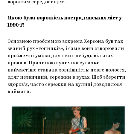
ворожим середовищем.
Якою була ворожість пострадянських міст у
1990-і?
Основною проблемою зокрема Херсона був так
званий рух «гопників», і саме вони створювали
проблемні умови для яких-небудь вільних
проявів. Причиною вуличної сутички
найчастіше ставала зовнішність: довге волосся,
одяг незвичний, сережки в вухах. Щоб зберегти
здоров’я, часто сережки на вулиці доводилося
виймати.