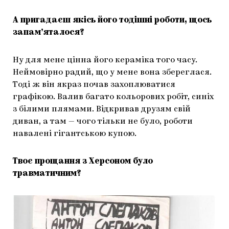
А пригадаєш якісь його тодішні роботи, щось
запам’яталося?
Ну для мене цінна його кераміка того часу.
Неймовірно радий, що у мене вона збереглася.
Тоді ж він якраз почав захоплюватися
графікою. Валив багато кольорових робіт, синіх
з білими плямами. Відкривав друзям свій
диван, а там — чого тільки не було, роботи
навалені гігантською купою.
Твоє прощання з Херсоном було
травматичним?