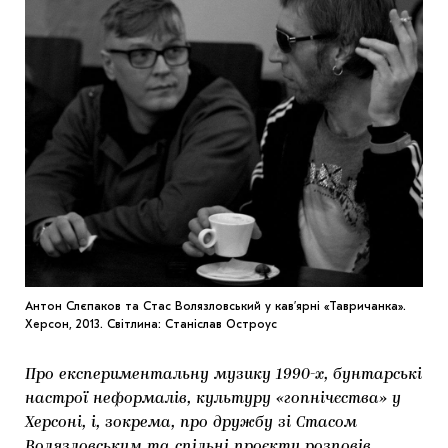
ЯК ПІДТРИМУВАТИ УКРАЇНСЬКЕ МИСТЕЦТВО
КНИЖКИ І ЖУРНАЛИ
ГАЛЕРЕЇ
МАРІУПОЛЬСЬКІ МАРГІНАЛІЇ
АРТЦЕНТРИ
CARPATHIAN CULT ПРО РІЗДВЯНІ СВЯТА
Антон Слєпаков та Стас Волязловський у кав’ярні «Тавричанка».
Херсон, 2013. Світлина: Станіслав Остроус
Про експериментальну музику 1990-х, бунтарські
настрої неформалів, культуру «гопнічєства» у
Херсоні, і, зокрема, про дружбу зі Стасом
Волязловським та спільні проєкти розповів