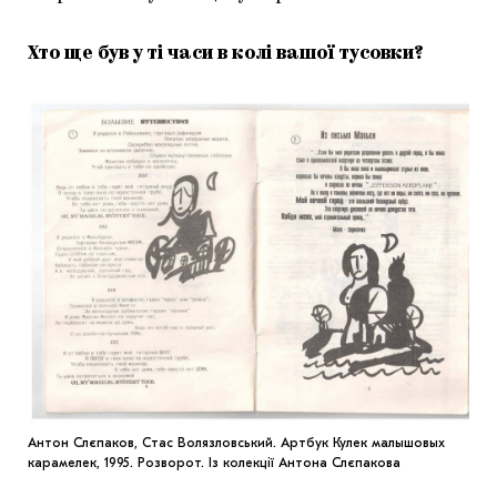
Хто ще був у ті часи в колі вашої тусовки?
Антон Слєпаков, Стас Волязловський. Артбук Кулек малышовых
карамелек, 1995. Розворот. Із колекції Антона Слєпакова