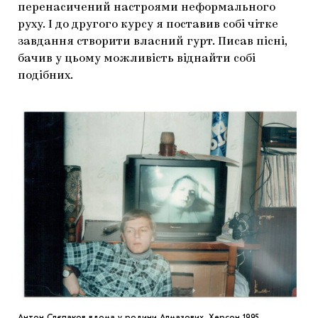
перенасичений настроями неформального
руху. І до другого курсу я поставив собі чітке
завдання створити власний гурт. Писав пісні,
бачив у цьому можливість віднайти собі
подібних.
Антон Слєпаков вдома у родини Алмазових. Херсон 1995.