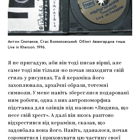
Антон Слєпаков, Стас Волязловський. Об’єкт Авангардна тиша.
Live in Kherson. 1996.
Я не пригадую, аби він тоді писав вірші, але
саме тоді він тільки-но почав знаходити свій
стиль у рисунках. Та й кераміка його
захоплювала, архаїчні образи, тотемні
символи. У мене навіть збереглися подаровані
ним роботи, одна з них антропоморфна
підставка для олівців під назвою «Людина, що
несе свій хрест». А далі він якось раптово
відхрестився від кераміки, сказав, що
задовбала вона його. Навіть, здавалося, почав
соромитися і приховувати цю частину своєї