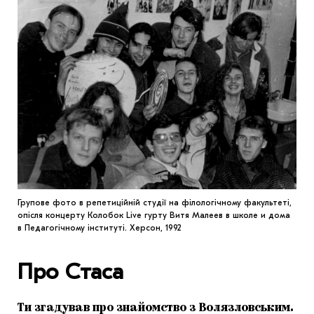
Групове фото в репетиційній студії на філологічному факультеті,
опісля концерту Колобок Live гурту Витя Малеев в школе и дома
в Педагогічному інституті. Херсон, 1992
Про Стаса
Ти згадував про знайомство з Волязловським.