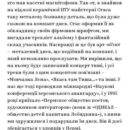
хто мав касетні магнітофони. Так от, я знайшов
на підлозі керамічної ПТУ-майстерні Стаса
таку металеву болванку-деталь, що була дуже
схожою на компакт-диск. Стас оформив її як
обкладинку своїм фірмовим шрифтом, ми
вигадали трекліст альбому і фантазійний
склад учасників. Насправді ж це був арт-об’єкт
— металевий диск, що подібний на компакт, і
який неможливо прослухати. Ми вирішили, що
на ньому буде записаний концерт тиші, і усі
треки були з цим концептом пов’язані —
«Мовчазна Лєна», «Якась там Тиша…» та інші. У
нас ще тоді проводили міжнародні «Наукові
конференції херсонського авангарду», і у 1995
році приїхало «Пермское общество поетов,
художников-литераторов» (вони ж «ОДИКАЛ –
общество детей капитана Лебядкина»), з ними
ми здружилися і подарували їм диск. Він й досі
зберігається у хлопців у Пермі.