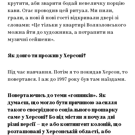
крутити, аби зварити бодай невеличку порцію
кави. Стас проводив цей ритуал. Ми пили,
грали, а нові й нові гості відкривали двері зі
словами: «Це тільки у квартирі Волязловського
можна йти до художника, а потрапити на
музичні сейшени».
Як довго ти прожив у Херсоні?
Під час навчання. Потім я то покидав Херсон, то
повертався. І аж до 1997 року був там наїздами.
Повертаючись до теми «гопників». Як
думаєш, що могло бути причиною засилля
такого своєрідного соціального прошарку
саме у Херсоні? Бо від містян я почула дві
різні версії — це або контингент колоній, що
розташовані у Херсонській області, або