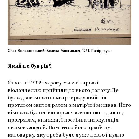
Стас Волязловський. Велика Мисливиця, 1991. Папір, туш
Який це був рік?
У жовтні 1992-го року ми з гітарою і
віолончеллю прийшли до нього додому. Це
була двокімнатна квартира, у якій він
протягом життя разом з матір’ю і мешкав. Його
кімната була тісною, але затишною — диван,
програвач, книжки, і постійна циркуляція
якихось людей. Пам’ятаю його архаїчну
кавоварку, яку треба було дуже довго і нудно