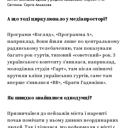
Світлина: Сергія Алмазова
А що тоді циркулювало у медіапросторі?
Програми «Взгляд», «Программа А»,
наприклад. Вони йшли лише по центральному
радянському телебаченню, там показували
багато рок-гуртів, типовий «советский» рок. З
українського контенту з’явилася, наприклад,
молодіжна студія «Гарт», там після опівночі
крутили кліпи українських гуртів, саме там
вперше з’явилися «ВВ», «Брати Гадюкіни».
Як швидко знайшлися однодумці?
Призвичаївся до пейзажів міста і нарешті
почав помічати у ньому дивних неординарних
людей. Так і дізнався, що неформали у місті є.