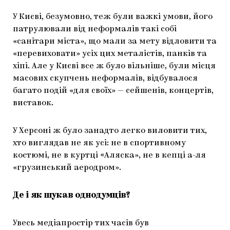
У Києві, безумовно, теж були важкі умови, його
патрулювали від неформалів такі собі
«санітари міста», що мали за мету відловити та
«перевиховати» усіх цих металістів, панків та
хіпі. Але у Києві все ж було вільніше, були місця
масових скупчень неформалів, відбувалося
багато подій «для своїх» — сейшенів, концертів,
виставок.
У Херсоні ж було занадто легко виловити тих,
хто виглядав не як усі: не в спортивному
костюмі, не в куртці «Аляска», не в кепці а-ля
«грузинський аеродром».
Де і як шукав однодумців?
Увесь медіапростір тих часів був