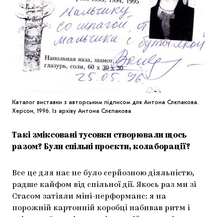
Каталог виставки з авторським підписом для Антона Слєпакова.
Херсон, 1996. Із архіву Антона Слєпакова
Такі зміксовані тусовки створювали щось
разом? Були спільні проєкти, колаборації?
Все це для нас не було серйозною діяльністю,
радше кайфом від спільної дії. Якось раз ми зі
Стасом затіяли міні-перформанс: я на
порожній картонній коробці набивав ритм і