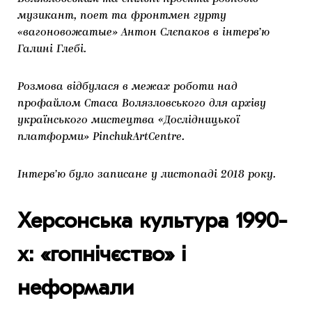
музикант, поет та фронтмен гурту
«вагоновожатые» Антон Слєпаков в інтерв’ю
Галині Глебі.
Розмова відбулася в межах роботи над
профайлом Стаса Волязловського для архіву
українського мистецтва «Дослідницької
платформи» PinchukArtCentre.
Інтерв’ю було записане у листопаді 2018 року.
Херсонська культура 1990-
х: «гопнічєство» і
неформали