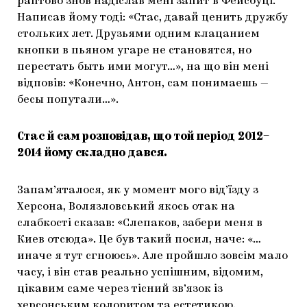
раптово знов надіслав мені запит в Фейсбуці.
Написав йому тоді: «Стас, давай ценить дружбу
стольких лет. Друзьями одним клацанием
кнопки в пьяном угаре не становятся, но
перестать быть ими могут…», на що він мені
відповів: «Конечно, Антон, сам понимаешь —
бесы попутали…».
Стас й сам розповідав, що той період 2012–
2014 йому складно дався.
Запам’яталося, як у момент мого від’їзду з
Херсона, Волязловський якось отак на
слабкості сказав: «Слепаков, забери меня в
Киев отсюда». Це був такий посил, наче: «…
иначе я тут сгноюсь». Але пройшло зовсім мало
часу, і він став реально успішним, відомим,
цікавим саме через тісний зв’язок із
херсонським колоритом та естетикою.