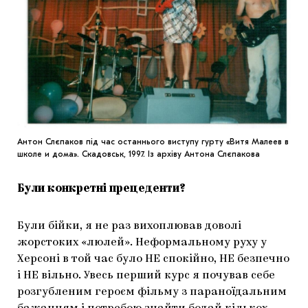
Антон Слєпаков під час останнього виступу гурту «Витя Малеев в
школе и дома». Скадовськ, 1997. Із архіву Антона Слєпакова
Були конкретні прецеденти?
Були бійки, я не раз вихоплював доволі
жорстоких «люлей». Неформальному руху у
Херсоні в той час було НЕ спокійно, НЕ безпечно
і НЕ вільно. Увесь перший курс я почував себе
розгубленим героєм фільму з параноїдальним