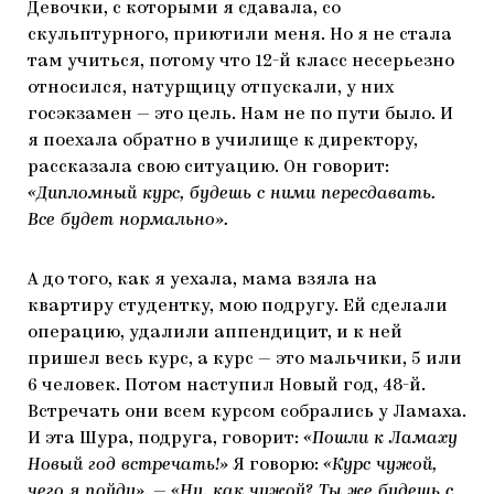
Девочки, с которыми я сдавала, со
скульптурного, приютили меня. Но я не стала
там учиться, потому что 12-й класс несерьезно
относился, натурщицу отпускали, у них
госэкзамен — это цель. Нам не по пути было. И
я поехала обратно в училище к директору,
рассказала свою ситуацию. Он говорит:
«Дипломный курс, будешь с ними пересдавать.
Все будет нормально».
А до того, как я уехала, мама взяла на
квартиру студентку, мою подругу. Ей сделали
операцию, удалили аппендицит, и к ней
пришел весь курс, а курс — это мальчики, 5 или
6 человек. Потом наступил Новый год, 48-й.
Встречать они всем курсом собрались у Ламаха.
И эта Шура, подруга, говорит:
«Пошли к Ламаху
Новый год встречать!»
Я говорю:
«Курс чужой,
чего я пойду».
—
«Ну, как чужой? Ты же будешь с