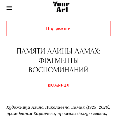
Підтримати
НОВИНИ
ІНТЕРВ’Ю
ПАМЯТИ АЛИНЫ ЛАМАХ:
ХУДОЖНИКИ
ФРАГМЕНТЫ
РІДНИЙ КРАЙ
ФЕСТИВАЛІ
КУРАТОРИ
ВОСПОМИНАНИЙ
СТАТТІ
САМООРГАНІЗАЦІЇ
АРХІТЕКТУРА
ВИСТАВКИ
КОЛОНКИ
КРАМНИЦЯ
КОМЕНТАРІ
МУЗИКА
ОСВІТА
СПЕЦПРОЄКТИ
ДОСЛІДНИЦЬКА ПЛАТФОРМА
ІСТОРІЇ
МУЗЕЇ
КІНО
КРАМНИЦЯ
Художница
Алина Николаевна Ламах
(1925–2020),
ЗАПАЛЕННЯ
КОНСПЕКТИ
КОЛЕКЦІЇ
урожденная Карпичева, прожила долгую жизнь,