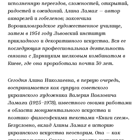
исполненную переездов, сложностей, открытий,
ЯК ПІДТРИМУВАТИ УКРАЇНСЬКЕ МИСТЕЦТВО
КНИЖКИ І ЖУРНАЛИ
ГАЛЕРЕЇ
радостей и ожиданий. Алина Ламах — автор
акварелей и гобеленов; закончила
МАРІУПОЛЬСЬКІ МАРГІНАЛІЇ
АРТЦЕНТРИ
Ворошиловградское художественное училище,
затем в 1954 году Львовский институт
CARPATHIAN CULT ПРО РІЗДВЯНІ СВЯТА
прикладного и декоративного искусства. Вся ее
последующая профессиональная деятельность
связана с Дарницким шелковым комбинатом в
Киеве, где она проработала почти 30 лет.
Сегодня Алина Николаевна, в первую очередь,
воспринимается как супруга советского
украинского художника Валерия Павловича
Ламаха (1925–1978), известного своими работами
в области монументального искусства и
поэтико-философскими текстами «Книги схем».
Безусловно, вклад Алины Ламах в историю
украинского искусства неоспорим. Она — как