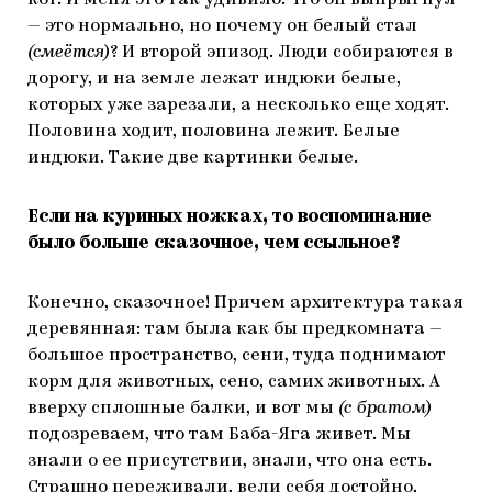
кот. И меня это так удивило. Что он выпрыгнул
— это нормально, но почему он белый стал
(смеётся)
? И второй эпизод. Люди собираются в
дорогу, и на земле лежат индюки белые,
которых уже зарезали, а несколько еще ходят.
Половина ходит, половина лежит. Белые
индюки. Такие две картинки белые.
Если на куриных ножках, то воспоминание
было больше сказочное, чем ссыльное?
Конечно, сказочное! Причем архитектура такая
деревянная: там была как бы предкомната —
большое пространство, сени, туда поднимают
корм для животных, сено, самих животных. А
вверху сплошные балки, и вот мы
(с братом)
подозреваем, что там Баба-Яга живет. Мы
знали о ее присутствии, знали, что она есть.
Страшно переживали, вели себя достойно,