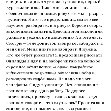
специализация. А тут я же художник, первый
курс закончила. Дают мне задание — и я
обеспечиваю военкомат, рисую схемы — разрез
пулемета. Я это все проделывала, мы это все
изучаем, разбираем, и я рисую. Короче говоря,
закончились занятия. Девочки мои закончили
раньше и уехали по назначению. А я осталась.
Смотрю — телефонисток забирают, забирают, а
меня нет. Меня никто не забирает. Я нужна.
Кто же будет рисовать? Я продолжаю рисовать.
Однажды я иду и на заборе читаю маленькое
скромное объявление:
«Ворошиловградское
художественное училище объявляет набор и
регистрацию студентов».
Не надо мне эти
телефоны. Я иду в училище. Нет, сначала я в
военкомат иду, сдаю работу. По дороге
наревелась, прихожу — глаза красные, а тут
военком говорит — что случилось? Прочитала я
заявление, он помолчал, сел, задумался: