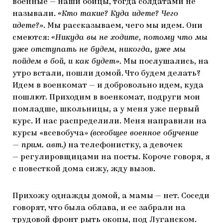
военные — наши бойцы, тогда солдатами не
называли.
«Кто такие? Куда идете? Чего
идете?»
. Мы рассказываем, чего мы идем. Они
смеются:
«Никуда вы не ходите, потому что мы
уже отступать не будем, никогда, уже мы
пойдем в бой, и как будет».
Мы послушались, на
утро встали, пошли домой. Что будем делать?
Идем в военкомат — и добровольно идем, куда
пошлют. Приходим в военкомат, подруги мои
помладше, школьницы, а у меня уже первый
курс. И нас распределили. Меня направили на
курсы «всевобуча»
(всеобщее военное обучение
— прим. авт.)
на телефонистку, а девочек
— регулировщицами на посты. Короче говоря, я
с повесткой дома сижу, жду вызов.
Прихожу однажды домой, а мамы — нет. Соседи
говорят, что была облава, и ее забрали на
трудовой фронт рыть окопы, под Луганском.