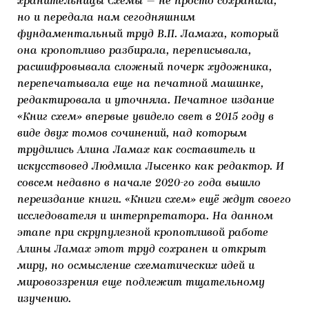
хранительницы Схемы — не просто сохранила,
но и передала нам сегодняшним
фундаментальный труд В.П. Ламаха, который
она кропотливо разбирала, переписывала,
расшифровывала сложный почерк художника,
перепечатывала еще на печатной машинке,
редактировала и уточняла. Печатное издание
«Книг схем» впервые увидело свет в 2015 году в
виде двух томов сочинений, над которым
трудились Алина Ламах как составитель и
искусствовед Людмила Лысенко как редактор. И
совсем недавно в начале 2020-го года вышло
переиздание книги. «Книги схем» ещё ждут своего
исследователя и интерпретатора. На данном
этапе при скрупулезной кропотливой работе
Алины Ламах этот труд сохранен и открыт
миру, но осмысление схематических идей и
мировоззрения еще подлежит тщательному
изучению.