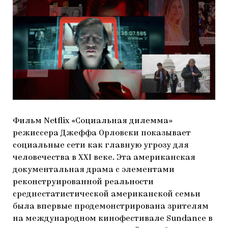
ЯК ПІДТРИМУВАТИ УКРАЇНСЬКЕ МИСТЕЦТВО
КНИЖКИ І ЖУРНАЛИ
ГАЛЕРЕЇ
МАРІУПОЛЬСЬКІ МАРГІНАЛІЇ
АРТЦЕНТРИ
CARPATHIAN CULT ПРО РІЗДВЯНІ СВЯТА
Фильм Netflix «Социальная дилемма»
режиссера Джеффа Орловски показывает
социальные сети как главную угрозу для
человечества в XXI веке. Эта американская
документальная драма с элементами
реконструированной реальности
среднестатистической американской семьи
была впервые продемонстрирована зрителям
на международном кинофестивале Sundance в