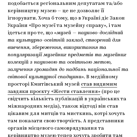
подобається регіональним депутатам та/або
керівництву музею — це не дозволяє її
ігнорувати. Хоча б тому, що в Україні діє Закон
України «Про музеї та музейну справу», і там
ідеться про те, що
«музей — науково-дослідний
та культурно-освітній заклад, створений для
вивчення, збереження, використання та
популяризації музейних предметів та музейних
колекцій з науковою та освітньою метою,
залучення громадян до надбань національної та
світової культурної спадщини».
В медійному
просторі Кмитівський музей
став видимим
завдяки проєкту «Жести ставлення»
(про це
свідчить кількість публікацій в українських та
міжнародних медіа), також відтоді він став
цікавим для митців та мисткинь, котрі хочуть
там показати свою творчість. А представники
органів місцевого самоврядування та
керівництво музею тепер хочуть зробити там