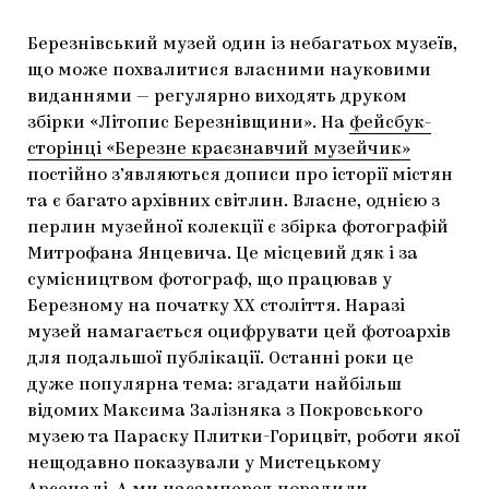
Березнівський музей один із небагатьох музеїв,
що може похвалитися власними науковими
виданнями — регулярно виходять друком
збірки «Літопис Березнівщини». На
фейсбук-
сторінці «Березне краєзнавчий музейчик»
постійно з’являються дописи про історії містян
та є багато архівних світлин. Власне, однією з
перлин музейної колекції є збірка фотографій
Митрофана Янцевича. Це місцевий дяк і за
сумісництвом фотограф, що працював у
Березному на початку ХХ століття. Наразі
музей намагається оцифрувати цей фотоархів
для подальшої публікації. Останні роки це
дуже популярна тема: згадати найбільш
відомих Максима Залізняка з Покровського
музею та Параску Плитки-Горицвіт, роботи якої
нещодавно показували у Мистецькому