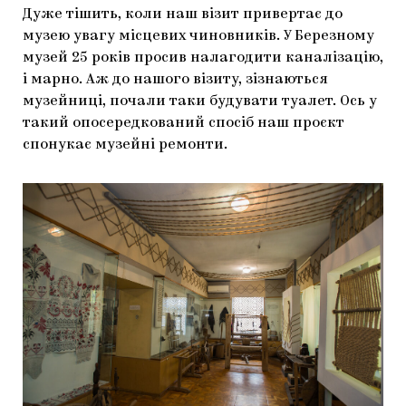
Дуже тішить, коли наш візит привертає до
музею увагу місцевих чиновників. У Березному
музей 25 років просив налагодити каналізацію,
і марно. Аж до нашого візиту, зізнаються
музейниці, почали таки будувати туалет. Ось у
такий опосередкований спосіб наш проєкт
спонукає музейні ремонти.