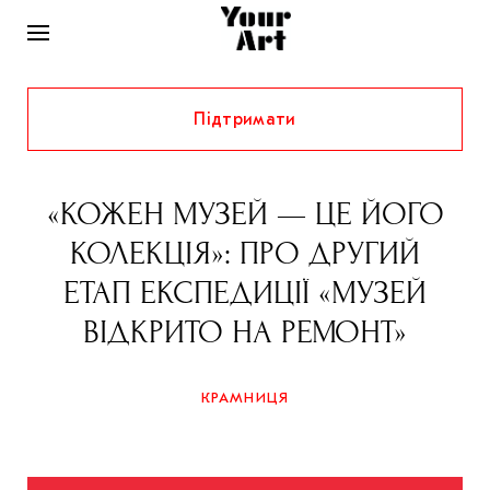
Підтримати
НОВИНИ
ІНТЕРВ’Ю
«КОЖЕН МУЗЕЙ — ЦЕ ЙОГО
ХУДОЖНИКИ
КОЛЕКЦІЯ»: ПРО ДРУГИЙ
РІДНИЙ КРАЙ
ФЕСТИВАЛІ
КУРАТОРИ
ЕТАП ЕКСПЕДИЦІЇ «МУЗЕЙ
СТАТТІ
ВІДКРИТО НА РЕМОНТ»
САМООРГАНІЗАЦІЇ
АРХІТЕКТУРА
ВИСТАВКИ
КОЛОНКИ
КОМЕНТАРІ
МУЗИКА
ОСВІТА
СПЕЦПРОЄКТИ
КРАМНИЦЯ
ДОСЛІДНИЦЬКА ПЛАТФОРМА
ІСТОРІЇ
МУЗЕЇ
КІНО
КРАМНИЦЯ
ЗАПАЛЕННЯ
КОНСПЕКТИ
КОЛЕКЦІЇ