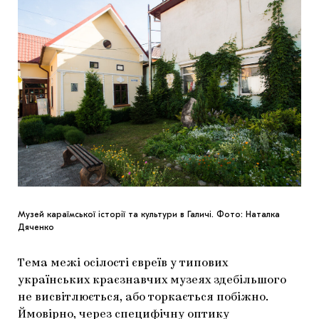
Музей караїмської історії та культури в Галичі. Фото: Наталка
Дяченко
Тема межі осілості євреїв у типових
українських краєзнавчих музеях здебільшого
не висвітлюється, або торкається побіжно.
Ймовірно, через специфічну оптику