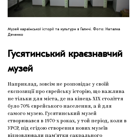
Музей караїмської історії та культури в Галичі. Фото: Наталка
Дяченко
Гусятинський краєзнавчий
музей
Наприклад, зовсім не розповідає у своїй
експозиції про єврейську історію, що важлива
не тільки для міста, де на кінець ХІХ століття
було 70% єврейського населення, а й для
самого музею. Гусятинський музей
створювався в 1970-х роках, у той період, коли в
УРСР, під егідою створення нових музеїв
відновлювали пам’ятки сакрального