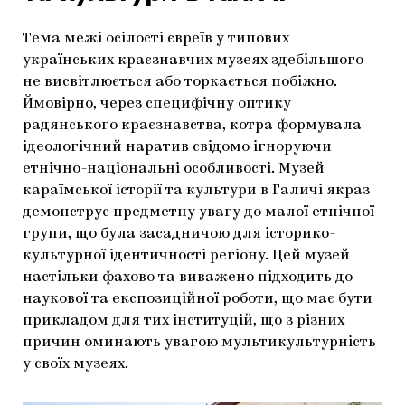
Тема межі осілості євреїв у типових
українських краєзнавчих музеях здебільшого
не висвітлюється або торкається побіжно.
Ймовірно, через специфічну оптику
радянського краєзнавства, котра формувала
ідеологічний наратив свідомо ігноруючи
етнічно-національні особливості. Музей
караїмської історії та культури в Галичі якраз
демонструє предметну увагу до малої етнічної
групи, що була засадничою для історико-
культурної ідентичності регіону. Цей музей
настільки фахово та виважено підходить до
наукової та експозиційної роботи, що має бути
прикладом для тих інституцій, що з різних
причин оминають увагою мультикультурність
у своїх музеях.