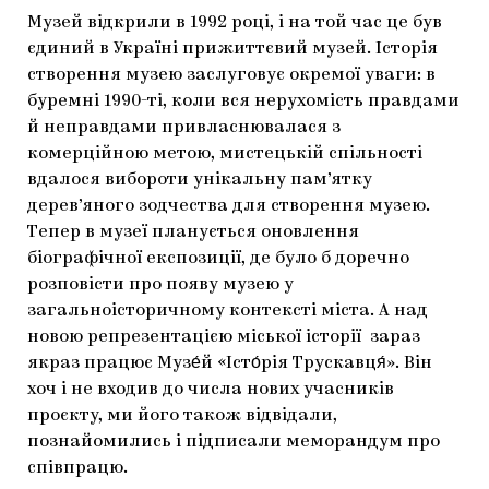
Музей відкрили в 1992 році, і на той час це був
єдиний в Україні прижиттєвий музей. Історія
створення музею заслуговує окремої уваги: в
буремні 1990-ті, коли вся нерухомість правдами
й неправдами привласнювалася з
комерційною метою, мистецькій спільності
вдалося вибороти унікальну пам’ятку
дерев’яного зодчества для створення музею.
Тепер в музеї планується оновлення
біографічної експозиції, де було б доречно
розповісти про появу музею у
загальноісторичному контексті міста. А над
новою репрезентацією міської історії зараз
якраз працює Музе́й «Істо́рія Трускавця́». Він
хоч і не входив до числа нових учасників
проєкту, ми його також відвідали,
познайомились і підписали меморандум про
співпрацю.