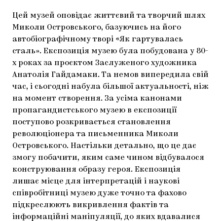
Цей музей оповідає життєвий та творчий шлях
Миколи Островського, базуючись на його
автобіографічному творі «Як гартувалась
сталь». Експозиція музею була побудована у 80-
х роках за проєктом Заслуженого художника
Анатолія Гайдамаки. Та немов випередила свій
час, і сьогодні набула більшої актуальності, ніж
на момент створення. За усіма канонами
пропагандистського музею в експозиції
поступово розкривається становлення
революціонера та письменника Миколи
Островського. Настільки детально, що це дає
змогу побачити, яким саме чином відбувалося
конструювання образу героя. Експозиція
лишає місце для інтерпретацій і наукові
співробітниці музею дуже точно та фахово
підкреслюють викривлення фактів та
інформаційні маніпуляції, до яких вдавалися