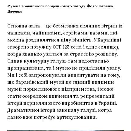
Музей Баранівського порцелянового заводу. Фото: Наталка
Дяченко
Основна зала — це безмежжя скляних вітрин із
чашками, чайниками, сервізами, вазами, які
можна роздивлятися цілу вічність. У Баранівці
створено потужну ОТГ (23 села і одне селище),
котра хвацько узялася за стратегію розвитку.
Однак культурну галузь там недостатньо
пропрацювана, та і музею не приділили увагу.
Ми і собі запропонували акцентувати на тому,
що баранівський музей це єдиний видимий
музей порцелянового підприємства, і може
стати осередком вивчення та репрезентації
історії порцелянового виробництва в Україні.
Драматичної історії занепаду галузі, котра
давно вже потребує артикулювання.