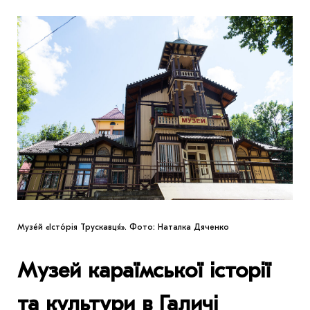
Музе́й «Істо́рія Трускавця́». Фото: Наталка Дяченко
Музей караїмської історії
та культури в Галичі