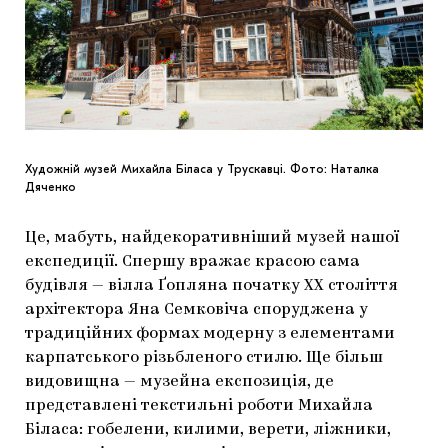
Художній музей Михайла Біласа у Трускавці. Фото: Наталка
Дяченко
Це, мабуть, найдекоративніший музей нашої
експедиції. Спершу вражає красою сама
будівля — вілла Ґопляна початку ХХ століття
архітектора Яна Семковіча споруджена у
традиційних формах модерну з елементами
карпатського різьбленого стилю. Ще більш
видовищна — музейна експозиція, де
представлені текстильні роботи Михайла
Біласа: гобелени, килими, верети, ліжники,