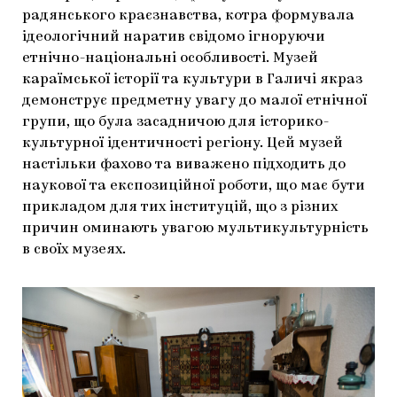
радянського краєзнавства, котра формувала
ідеологічний наратив свідомо ігноруючи
етнічно-національні особливості. Музей
караїмської історії та культури в Галичі якраз
демонструє предметну увагу до малої етнічної
групи, що була засадничою для історико-
культурної ідентичності регіону. Цей музей
настільки фахово та виважено підходить до
наукової та експозиційної роботи, що має бути
прикладом для тих інституцій, що з різних
причин оминають увагою мультикультурність
в своїх музеях.