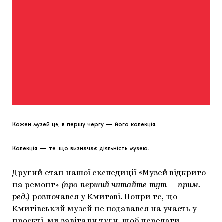
ЯК ПІДТРИМУВАТИ УКРАЇНСЬКЕ МИСТЕЦТВО
КНИЖКИ І ЖУРНАЛИ
ГАЛЕРЕЇ
МАРІУПОЛЬСЬКІ МАРГІНАЛІЇ
АРТЦЕНТРИ
CARPATHIAN CULT ПРО РІЗДВЯНІ СВЯТА
Кожен музей це, в першу чергу — його колекція.
Колекція — те, що визначає діяльність музею.
Другий етап нашої експедиції «Музей відкрито
на ремонт»
(про перший читайте
тут
— прим.
ред.)
розпочався у Кмитові. Попри те, що
Кмитівський музей не подавався на участь у
проєкті, ми завітали туди, щоб передати