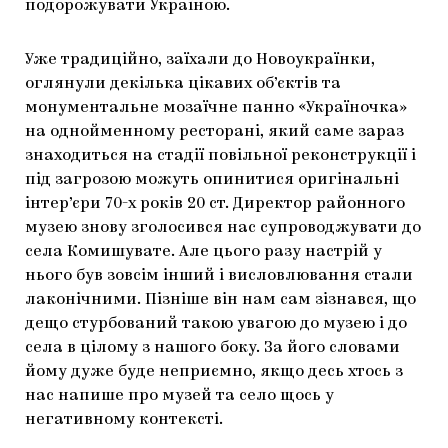
подорожувати Україною.
Уже традиційно, заїхали до Новоукраїнки,
оглянули декілька цікавих об’єктів та
монументальне мозаїчне панно «Україночка»
на однойменному ресторані, який саме зараз
знаходиться на стадії повільної реконструкції і
під загрозою можуть опинитися оригінальні
інтер’єри 70-х років 20 ст. Директор районного
музею знову зголосився нас супроводжувати до
села Комишувате. Але цього разу настрій у
нього був зовсім інший і висловлювання стали
лаконічними. Пізніше він нам сам зізнався, що
дещо стурбований такою увагою до музею і до
села в цілому з нашого боку. За його словами
йому дуже буде неприємно, якщо десь хтось з
нас напише про музей та село щось у
негативному контексті.