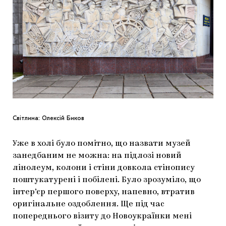
Світлина: Олексій Биков
Уже в холі було помітно, що назвати музей
занедбаним не можна: на підлозі новий
лінолеум, колони і стіни довкола стінопису
поштукатурені і побілені. Було зрозуміло, що
інтер’єр першого поверху, напевно, втратив
оригінальне оздоблення. Ще під час
попереднього візиту до Новоукраїнки мені