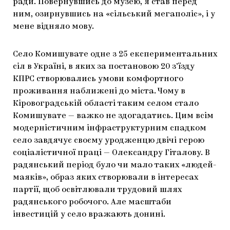
ради. Повернувшись до музею, я став перед
ним, озирнувшись на «сільський мегаполіс», і у
мене відняло мову.
Село Комишувате одне з 25 експериментальних
сіл в Україні, в яких за постановою 20 з’їзду
КПРС створювались умови комфортного
проживання наближені до міста. Чому в
Кіровоградській області таким селом стало
Комишувате — важко не здогадатись. Цим всім
модерністичним інфраструктурним спадком
село завдячує своєму уродженцю двічі герою
соціалістичної праці — Олександру Гіталову. В
радянський період було чи мало таких «людей-
маяків», образ яких створювали в інтересах
партії, щоб освітлювали трудовий шлях
радянського робочого. Але масштаби
інвестицій у село вражають донині.