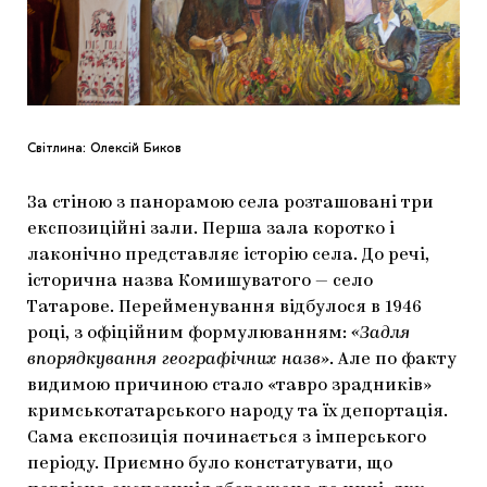
Світлина: Олексій Биков
За стіною з панорамою села розташовані три
експозиційні зали. Перша зала коротко і
лаконічно представляє історію села. До речі,
історична назва Комишуватого — село
Татарове. Перейменування відбулося в 1946
році, з офіційним формулюванням:
«Задля
впорядкування географічних назв»
. Але по факту
видимою причиною стало «тавро зрадників»
кримськотатарського народу та їх депортація.
Сама експозиція починається з імперського
періоду. Приємно було констатувати, що