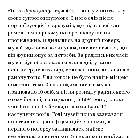
«То чи функціонує музей?»,
— знову запитав я у
свого супроводжуючого. З його слів після
першої зустрічі я зрозумів, що ні, але свіжий
ремонт на першому поверсі вказував на
протилежне. Піднявшись на другий поверх,
музей здавався закинутим, але виявилося, що
він функціонує за потреби. За радянських часів
музей був обов’язковим для відвідування
певних груп: школярі, колгоспники, делегати з
району тощо. Для когось це було навіть місцем
паломництва. За «кращих» часів в музеї
працювало 10 осіб, а після розпаду радянського
союзу його підтримували до 1994 році, допоки
жив Гіталов. Найскладнішими були 10
наступних років. Тоді музей почав зазнавати
наративних трансформацій: експозиція
першого поверху залишилася майже
незмінною, за винятком 3-ї експозиційної зали;