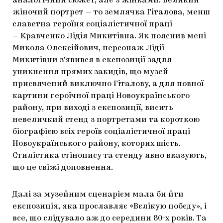
аналогічний сюжет, але з жінками. Великий
жіночий портрет — то землячка Гіталова, менш
славетна героїня соціалістичної праці
— Кравченко Лідія Микитівна. Як пояснив мені
Микола Олексійович, персонаж Лідії
Микитівни з’явився в експозиції задля
уникнення прямих закидів, що музей
присвячений виключно Гіталову, а для повної
картини героїчної праці Новоукраїнського
району, при виході з експозиції, висить
невеличкий стенд з портретами та короткою
біографією всіх героїв соціалістичної праці
Новоукраїнського району, которих шість.
Стилістика стінопису та стенду явно вказують,
що це свіжі доповнення.
Далі за музейним сценарієм мала би йти
експозиція, яка прославляє «Вєлікую побєду», і
все, що слідувало аж до середини 80-х років. Та