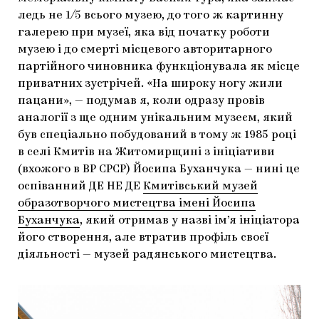
ледь не 1/5 всього музею, до того ж картинну
галерею при музеї, яка від початку роботи
музею і до смерті місцевого авторитарного
партійного чиновника функціонувала як місце
приватних зустрічей. «На широку ногу жили
пацани», — подумав я, коли одразу провів
аналогії з ще одним унікальним музеєм, який
був спеціально побудований в тому ж 1985 році
в селі Кмитів на Житомирщині з ініціативи
(вхожого в ВР СРСР) Йосипа Буханчука — нині це
оспіванний ДЕ НЕ ДЕ
Кмитівський музей
образотворчого мистецтва імені Йосипа
Буханчука
, який отримав у назві ім’я ініціатора
його створення, але втратив профіль своєї
діяльності — музей радянського мистецтва.