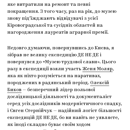
яке витратили на ремонт та певні
покращення. З того часу, раз на рік, до музею
знову під’їжджають відвідувачі з усієї
Кіровоградської та сусідніх областей на
нагородження лауреатів аграрної премії.
Недовго думаючи, повернувшись до Києва, я
зібрав не велику експедицію ДЕ НЕ ДЕ і
повернувся до «Музею трудової слави». Цього
разу в експедиції взяли участь
Женя Моляр
,
яка як ніхто розуміється на наративах,
породжених в радянський період.
Олексій
Биков
— безперечний лідер польової
дослідницької діяльності та документаліст
серед усіх дослідників модерністичного спадку,
і Євген Стернійчук — надійний логіст більшості
експедицій ДЕ НЕ ДЕ, бо ви навіть не уявляєте,
як іноді складно буває своїм ходом