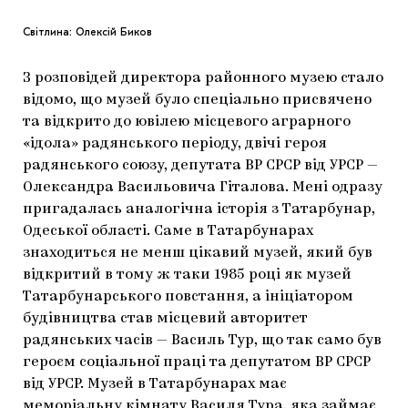
Світлина: Олексій Биков
З розповідей директора районного музею стало
відомо, що музей було спеціально присвячено
та відкрито до ювілею місцевого аграрного
«ідола» радянського періоду, двічі героя
радянського союзу, депутата ВР СРСР від УРСР —
Олександра Васильовича Гіталова. Мені одразу
пригадалась аналогічна історія з Татарбунар,
Одеської області. Саме в Татарбунарах
знаходиться не менш цікавий музей, який був
відкритий в тому ж таки 1985 році як музей
Татарбунарського повстання, а ініціатором
будівництва став місцевий авторитет
радянських часів — Василь Тур, що так само був
героєм соціальної праці та депутатом ВР СРСР
від УРСР. Музей в Татарбунарах має
меморіальну кімнату Василя Тура, яка займає