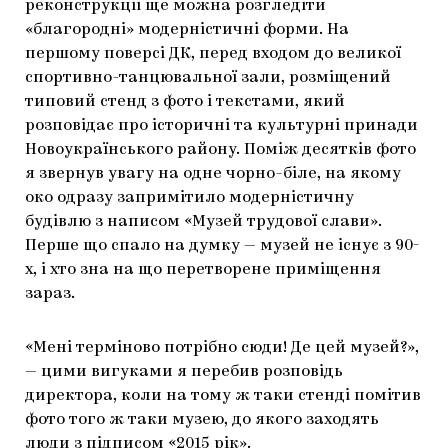
реконструкції ще можна розгледіти
«благородні» модерністичні форми. На
першому поверсі ДК, перед входом до великої
спортивно-танцювальної зали, розміщений
типовий стенд з фото і текстами, який
розповідає про історичні та культурні принади
Новоукраїнського району. Поміж десятків фото
я звернув увагу на одне чорно-біле, на якому
око одразу запримітило модерністичну
будівлю з написом «Музей трудової слави».
Перше що спало на думку — музей не існує з 90-
х, і хто зна на що перетворене приміщення
зараз.
«Мені терміново потрібно сюди! Де цей музей?»,
— цими вигуками я перебив розповідь
директора, коли на тому ж таки стенді помітив
фото того ж таки музею, до якого заходять
люди з підписом «2015 рік».