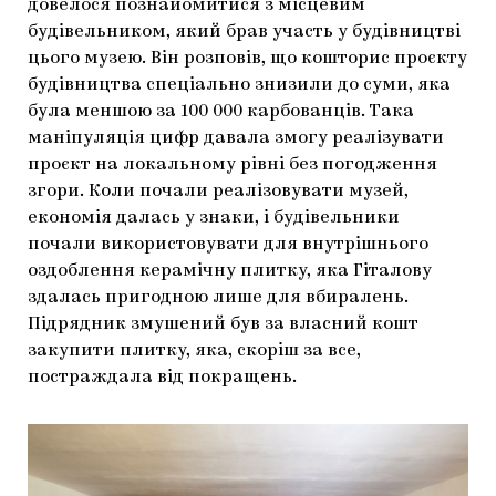
довелося познайомитися з місцевим
будівельником, який брав участь у будівництві
цього музею. Він розповів, що кошторис проєкту
будівництва спеціально знизили до суми, яка
була меншою за 100 000 карбованців. Така
маніпуляція цифр давала змогу реалізувати
проєкт на локальному рівні без погодження
згори. Коли почали реалізовувати музей,
економія далась у знаки, і будівельники
почали використовувати для внутрішнього
оздоблення керамічну плитку, яка Гіталову
здалась пригодною лише для вбиралень.
Підрядник змушений був за власний кошт
закупити плитку, яка, скоріш за все,
постраждала від покращень.