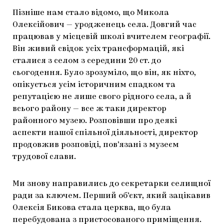
Пізніше нам стало відомо, що Микола
Олексійович — уродженець села. Довгий час
працював у місцевій школі вчителем географії.
Він живий свідок усіх трансформацій, які
сталися з селом з середини 20 ст. до
сьогодення. Було зрозуміло, що він, як ніхто,
опікується усім історичним спадком та
репутацією не лише свого рідного села, а й
всього району — все ж таки директор
районного музею. Розповівши про деякі
аспекти нашої спільної діяльності, директор
продовжив розповіді, пов’язані з музеєм
трудової слави.
Ми знову направились до секретарки селищної
ради за ключем. Перший об’єкт, який зацікавив
Олексія Бикова стала церква, що була
перебудована з пристосованого приміщення.