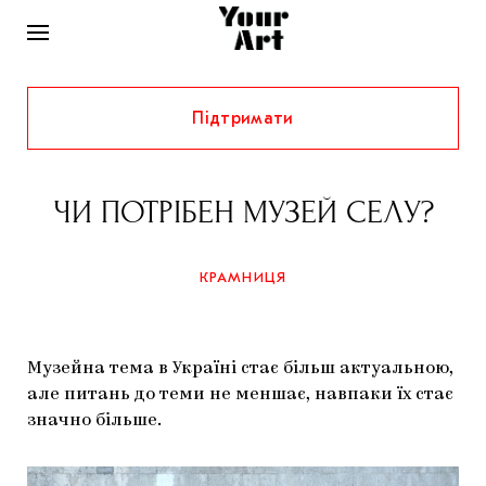
Підтримати
НОВИНИ
ІНТЕРВ’Ю
ЧИ ПОТРІБЕН МУЗЕЙ СЕЛУ?
ХУДОЖНИКИ
РІДНИЙ КРАЙ
ФЕСТИВАЛІ
КУРАТОРИ
КРАМНИЦЯ
СТАТТІ
САМООРГАНІЗАЦІЇ
АРХІТЕКТУРА
ВИСТАВКИ
КОЛОНКИ
Музейна тема в Україні стає більш актуальною,
КОМЕНТАРІ
МУЗИКА
ОСВІТА
СПЕЦПРОЄКТИ
але питань до теми не меншає, навпаки їх стає
ДОСЛІДНИЦЬКА ПЛАТФОРМА
ІСТОРІЇ
МУЗЕЇ
КІНО
значно більше.
КРАМНИЦЯ
ЗАПАЛЕННЯ
КОНСПЕКТИ
КОЛЕКЦІЇ