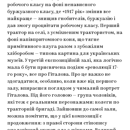
робочого класу на фоні ненависного
буржуазного класу, де «1917 рік» змінив все
найкраще — знищив гнобителів, буржуазію і
дав змогу процвітати робочому класу. Перший
трактор на селі, з усміхненим трактористом, на
фоні напівпритомного коня, що тягне
примітивного плуга разом з зубожілим
хліборобом — типова картина для українських
музеїв. У третій експозиційній залі, яка логічно
мала б бути присвячена подіям «революції 17-
го року», все про Гіталова. Про це важко не
здогадатися, особливо, коли вже від першого
залу, впираєшся поглядом у чималий портрет
Гіталова. Під його головою — група чоловіків,
які теж є реальними персонажами: колеги по
тракторній бригаді. Зайшовши до самої зали,
можна помітити, що у цієї композиції є
продовження: з правої сторони стінопису