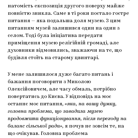
натомість експозиція другого поверху майже
повністю зникла. Саме в ті роки постало гостре
питання — яка подальша доля музею. З цим
питанням музей залишився один на один з
селом. Тоді була ініціатива передати
приміщення музею релігійній громаді, але
духовники відмовились, зважаючи на те, що
будівля стоїть на старому цвинтарі.
У мене залишилося дуже багато питань і
бажання поговорити з Миколою
Олексійовичем, але часу обмаль, потрібно
повертатись до Києва. У відповідь на моє
останнє моє питання,
«яка, на вашу думку,
головна проблема, що завадила музею
продовжити функціонування, після переходу на
баланс сільської ради»,
я почув не зовсім те, на
що очікував. Головна проблема