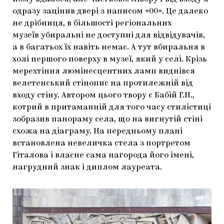
одразу зацінив двері з написом «00». Це далеко
не дрібниця, в більшості регіональних
музеїв убиральні не доступні для відвідувачів,
а в багатьох їх навіть немає. А тут вбиральня в
холі першого поверху в музеї, який у селі. Крізь
мерехтіння люмінесцентних ламп виднівся
велетенський стінопис на протилежній від
входу стіну. Автором цього твору є Бабій Г.Н.,
котрий в притаманній для того часу стилістиці
зобразив панораму села, що на вигнутій стіні
схожа на діаграму. На передньому плані
встановлена невеличка стела з портретом
Гіталова і власне сама нагорода його імені,
нагрудний знак і диплом лауреата.