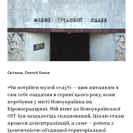
ЯК ПІДТРИМУВАТИ УКРАЇНСЬКЕ МИСТЕЦТВО
КНИЖКИ І ЖУРНАЛИ
ГАЛЕРЕЇ
МАРІУПОЛЬСЬКІ МАРГІНАЛІЇ
АРТЦЕНТРИ
CARPATHIAN CULT ПРО РІЗДВЯНІ СВЯТА
Світлина: Олексій Биков
«Чи потрібен музей селу?» — цим питанням я
сам себе озадачив в серпні цього року, коли
перебував у місті Новоукраїнка на
Кіровоградщині. Мій візит до Новоукраїнської
ОТГ був заздалегідь спланований. Ціллю стали
процеси децентралізації, а саме — робота з
ідентичністю об’єднаної територіальної