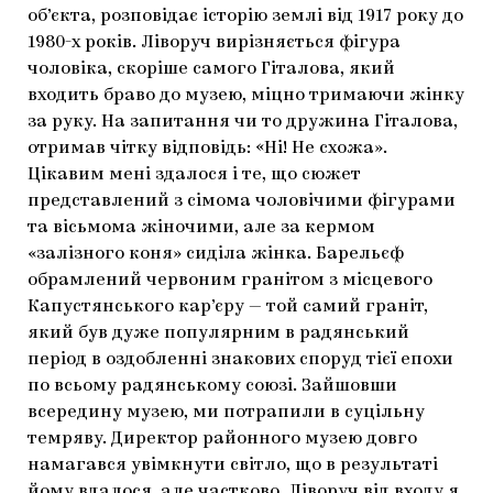
об’єкта, розповідає історію землі від 1917 року до
1980-х років. Ліворуч вирізняється фігура
чоловіка, скоріше самого Гіталова, який
входить браво до музею, міцно тримаючи жінку
за руку. На запитання чи то дружина Гіталова,
отримав чітку відповідь: «Ні! Не схожа».
Цікавим мені здалося і те, що сюжет
представлений з сімома чоловічими фігурами
та вісьмома жіночими, але за кермом
«залізного коня» сиділа жінка. Барельєф
обрамлений червоним гранітом з місцевого
Капустянського кар’єру — той самий граніт,
який був дуже популярним в радянський
період в оздобленні знакових споруд тієї епохи
по всьому радянському союзі. Зайшовши
всередину музею, ми потрапили в суцільну
темряву. Директор районного музею довго
намагався увімкнути світло, що в результаті
йому вдалося, але частково. Ліворуч від входу я