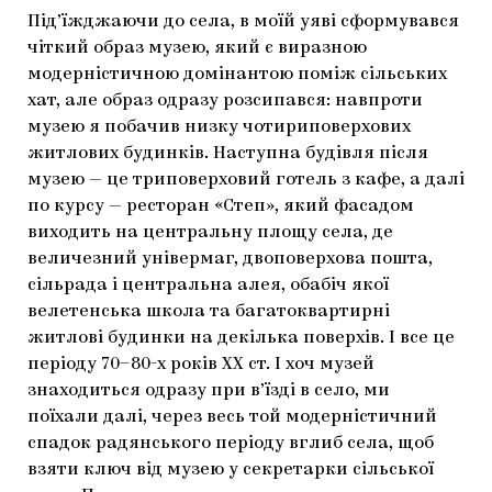
Під’їжджаючи до села, в моїй уяві сформувався
чіткий образ музею, який є виразною
модерністичною домінантою поміж сільських
хат, але образ одразу розсипався: навпроти
музею я побачив низку чотириповерхових
житлових будинків. Наступна будівля після
музею — це триповерховий готель з кафе, а далі
по курсу — ресторан «Степ», який фасадом
виходить на центральну площу села, де
величезний універмаг, двоповерхова пошта,
сільрада і центральна алея, обабіч якої
велетенська школа та багатоквартирні
житлові будинки на декілька поверхів. І все це
періоду 70–80-х років ХХ ст. І хоч музей
знаходиться одразу при в’їзді в село, ми
поїхали далі, через весь той модерністичний
спадок радянського періоду вглиб села, щоб
взяти ключ від музею у секретарки сільської