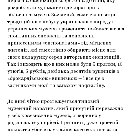
первісна експозиція збережена до нині, яку
розробляли художники-декоратори з
обласного музею. Зазвичай, саме експозиції
традиційного побуту українського народу в
українських музеях страждають найчастіше від
спонтанних оновлень та доповнень
принесеними «експонатами» від місцевих
жителів, які самостійно обирають місце для
свого подарунку серед авторських експозицій.
Так і виходить що в них може бути 3 прялки, 10
утюгів, 5 рублів, декілька десятків рушників з
«брокардівською» вишивкою — і все це з
залишками молі та запахом нафталіну.
До нині чітко простежується типовий
музейний наратив, який присутній переважно
у всіх краєзнавчих музеях, створених у
радянському періоді. Принцип дуже простий:
показати убогість українського селянства та