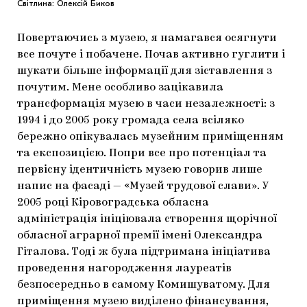
Світлина: Олексій Биков
Повертаючись з музею, я намагався осягнути
все почуте і побачене. Почав активно гуглити і
шукати більше інформації для зіставлення з
почутим. Мене особливо зацікавила
трансформація музею в часи незалежності: з
1994 і до 2005 року громада села всіляко
бережно опікувалась музейним приміщенням
та експозицією. Попри все про потенціал та
первісну ідентичність музею говорив лише
напис на фасаді — «Музей трудової слави». У
2005 році Кіровоградська обласна
адміністрація ініціювала створення щорічної
обласної аграрної премії імені Олександра
Гіталова. Тоді ж була підтримана ініціатива
проведення нагородження лауреатів
безпосередньо в самому Комишуватому. Для
приміщення музею виділено фінансування,