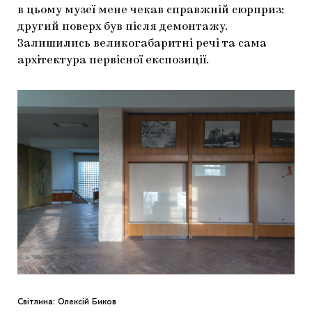
в цьому музеї мене чекав справжній сюрприз:
другий поверх був після демонтажу.
Залишились великогабаритні речі та сама
архітектура первісної експозиції.
Світлина: Олексій Биков