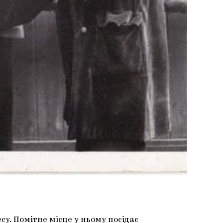
у. Помітне місце у ньому посідає