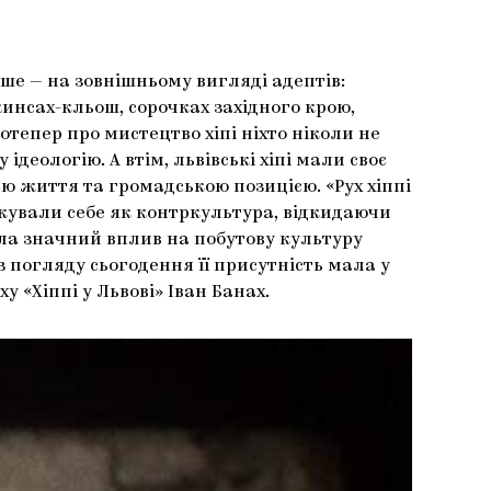
ше — на зовнішньому вигляді адептів:
жинсах-кльош, сорочках західного крою,
тепер про мистецтво хіпі ніхто ніколи не
деологію. А втім, львівські хіпі мали своє
ією життя та громадською позицією. «Рух хіппі
ікували себе як контркультура, відкидаючи
ала значний вплив на побутову культуру
 погляду сьогодення її присутність мала у
 «Хіппі у Львові» Іван Банах.