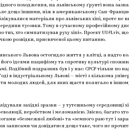
 західного походження, на львівському ґрунті вона за
але дещо іншими, ніж в американському Сан-Франциско
ікувалися матеріали про львівських хіпі, проте не ви
 з середини тусовки. Тому в сучасному професійному 
тво тих, хто симпатизував руху хіпі». Проект UU#Lviv, 
чкою розвідки, присвяченої цьому питанню.
дянського Львова остогидло життя у клітці, а надто к
— з його ідеями пацифізму та спротиву культурі спожив
мі. Подібний подразник був і у нас: СРСР тільки-но н
оді в індустріальному Львові — місті з кількома унів
и молодих людей, для яких щастя полягало в іншому,
лідували західні зразки — у тутешньому середовищі х
волюції, неробством і меломанією. Звісно, багато хто
гами «безмежної любові» та «земного раю тут і зараз»
записами чи довідатися дещо таке, чого не прочитає