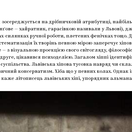
 зосереджується на дрібничковій атрибутиці, найбіль
енґове — хайратник, гарасівкою називали у Львові), д
-силянках ручної роботи, плетених фенічках тощо. До
тематизація їх творінь певною мірою заперечує хіпову і
е — з візуальною проекцією свого світогляду, філософ
-друге, цікавився психоделією. Загалом хіппі ідентиф
суспільства. Львівська хіпова тусовка навряд чи скл
чний консерватизм. Хіба що у певних колах. Однак із
каже літописець львівських хіпі, упорядник альманаху