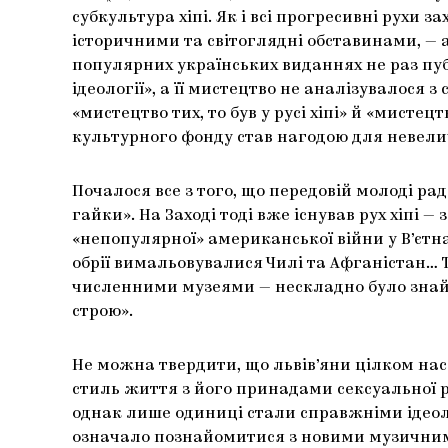
субкультура хіпі. Як і всі прогресивні рухи
історичними та світоглядні обставинами, — 
популярних українських виданнях не раз публ
ідеології», а її мистецтво не аналізувалося
«мистецтво тих, то був у русі хіпі» й «мистец
культурного фонду став нагодою для невели
Почалося все з того, що передовій молоді ра
гайки». На Заході тоді вже існував рух хіпі 
«непопулярної» американської війни у В’єтна
обрії вимальовувалися Чилі та Афганістан… Т
численними музеями — нескладно було знайт
строю».
Не можна твердити, що львів’яни цілком нас
стиль життя з його принадами сексуальної ре
однак лише одиниці стали справжніми ідеоло
означало познайомитися з новими музичними 