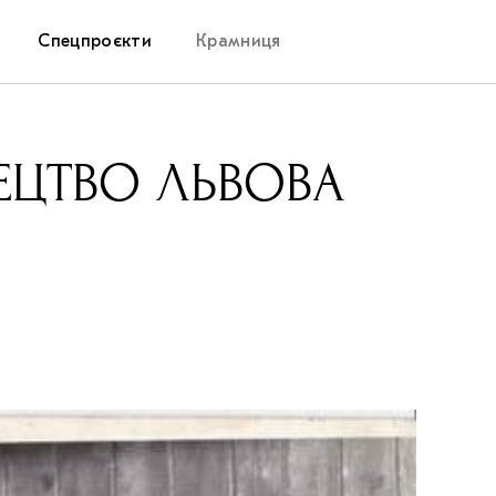
Спецпроєкти
Крамниця
Дослідницька платформа
ТЕЦТВО ЛЬВОВА
Запалення
Як підтримувати українське мистецтво
Маріупольські маргіналії
Carpathian Cult про різдвяні свята