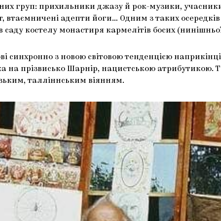
их груп: прихильники джазу й рок-музики, учасники
т, втаємничені адепти йоги… Одним з таких осередків
в саду костелу монастиря кармелітів босих (нинішньо
ві синхронно з новою світовою тенденцією наприкінці 
ська на прізвисько Шарнір, нацистською атрибутикою.
зьким, талліннським віянням.