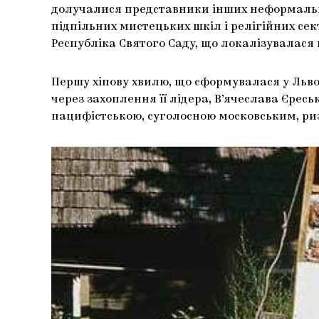
долучалися представники інших неформальн
підпільних мистецьких шкіл і релігійних сек
Республіка Святого Саду, що локалізувалася 
Першу хіпову хвилю, що сформувалася у Льво
через захоплення її лідера, В’ячеслава Єре
пацифістською, суголосною московським, ри