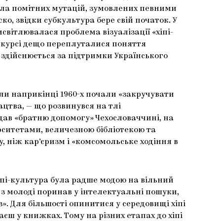
знала помітних мутацій, зумовлених певними
, звідки субкультура бере свій початок. У
світлювалася проблема візуалізації «хіпі-
дискурсі дещо переплуталися поняття
що здійснюється за підтримки Українського
оли наприкінці 1960-х почали «закручувати
ацтва, — що розвинувся на тлі
адав «братню допомогу» Чехословаччині, на
ерситетами, величезною бібліотекою та
 ніж кар’єризм і «комсомольське ходіння в
іпі-культура була радше модою на вільний
 з молоді поринав у інтелектуальні пошуки,
. Для більшості опинитися у середовищі хіпі
ш у книжках. Тому на різних етапах до хіпі