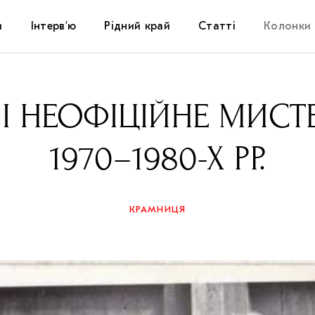
и
Інтерв’ю
Рідний край
Статті
Колонки
Художники
Фестивалі
Виставки
ПІ І НЕОФІЦІЙНЕ МИС
Куратори
Самоорганізації
Коментарі
1970–1980-Х РР.
Архітектура
Освіта
Історії
Музика
Музеї
Конспекти
КРАМНИЦЯ
Кіно
Колекції
Книжки і журнали
Галереї
Артцентри