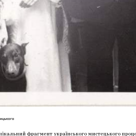
рицького
унікальний фрагмент українського мистецького процес