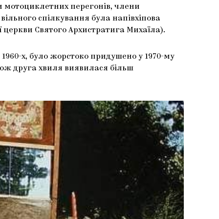
 мотоциклетних перегонів, члени
 вільного спілкування була напівхіпова
ї церкви Святого Архистратига Михаїла).
1960-х, було жорстоко придушено у 1970-му
 Тож друга хвиля виявилася більш