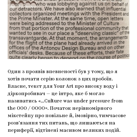
Один з проявів впевненості був у тому, що я
хотів почати серію колонок з цих пробоїн.
Власне, текст для Your Art про високу воду і
діркопробивач — це інтро, яке б могло
називатись «…Culture was under pressure from
the OOO / ОООО». Початок нерівномірного
мікстейпу про повільне й, імовірно, тимчасове
розв’язання тих питань, що лишаються на
периферії, відтінені масивом великих подій.