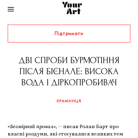
Підтримати
НОВИНИ
ІНТЕРВ’Ю
ДВІ СПРОБИ БУРМОТІННЯ
ХУДОЖНИКИ
ПІСЛЯ БІЄНАЛЕ: ВИСОКА
РІДНИЙ КРАЙ
ФЕСТИВАЛІ
КУРАТОРИ
ВОДА І ДІРКОПРОБИВАЧ
СТАТТІ
САМООРГАНІЗАЦІЇ
АРХІТЕКТУРА
ВИСТАВКИ
КОЛОНКИ
КРАМНИЦЯ
КОМЕНТАРІ
МУЗИКА
ОСВІТА
СПЕЦПРОЄКТИ
ДОСЛІДНИЦЬКА ПЛАТФОРМА
ІСТОРІЇ
МУЗЕЇ
КІНО
КРАМНИЦЯ
«Безмірний провал»,
— писав Ролан Барт про
ЗАПАЛЕННЯ
КОНСПЕКТИ
КОЛЕКЦІЇ
власні роздуми, які стосувалися великих тем