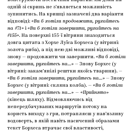
одній зі скринь не з’являється можливість
зупинитись. На кришці зазначені два варіанти
відповіді:
«Ви б хотіли продовжити, рухайтесь
на #71»
і
«Ви б хотіли завершити, рухайтесь на
#155»
. На поверхні 155-ї вітрини знаходиться
довга цитата з Хорхе Луїса Борхеса (у вітрині:
золота риба), а під нею дві можливі відповіді,
знову — продовжити чи завершити.
«Ви б хотіли
завершити, рухайтесь на…»
— Знову Борхес (у
вітрині: закам’янілі рештки якоїсь тварини). —
«Ви б хотіли завершити, рухайтесь на…»
— Знову
Борхес (у вітрині: скляна колба). —
«Ви б хотіли
завершити, рухайтесь на…» — «Прийнято»
(кінець шляху). Відмовляючись від
непередбачуваних маршрутів потоку на
користь виходу з гри, потрапляєш у нав’язливу
водоверть, в якій навіть насичений образами
текст Борхеса втрачає свої властивості,