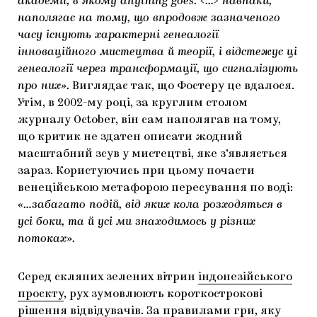
академії, в якому anything goes. <…> навпаки,
наполягає на тому, що впродовж зазначеного
часу існують характерні генеалогії
інноваційного мистецтва й теорії, і відстежує ці
генеалогії через трансформації, що сигналізують
про них».
Виглядає так, що Фостеру це вдалося.
Утім, в 2002-му році, за круглим столом
журналу October, він сам наполягав на тому,
що критик не здатен описати жодний
масштабний зсув у мистецтві, яке з’являється
зараз. Користуючись при цьому почасти
венеційською метафорою пересування по воді:
«…забагато подій, від яких кола розходяться в
усі боки, та й усі ми знаходимось у різних
потоках».
Серед скляних зелених вітрин
індонезійського
проєкту
, рух зумовлюють короткострокові
рішення відвідувачів. За правилами гри, яку