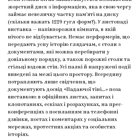
жорсткий диск з інформацією, яка в свою чергу
займає невеличку частку пам’яті на диску
(скільки важать 1229 гугл-форм?). У листопаді
виставка — напівпорожня кімната, в якій
нічого не відбувається. Немає перформерів, що
передають усну історію глядачам, є столи з
документами, які можна перебирати у
довільному порядку, а також порожні столи та
стільці вздовж стін. Усі палкі й напружені події
виведені за межі цього простору. Всередину
потрапляють лише свідчення, що
документують досвід «Падаючої тіні…» поза
виставкою: в офіційних листах, запитах і
клопотаннях, ескізах і розрахунках, на прес-
конференціях з посиланням на телефонні
дзвінки, постах і коментарях у соціальних
мережах, протестних акціях та особистих
історіях.