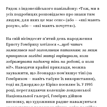
Рядок з індонезійського павільйону: «Тож, ми в
усіх подробицях розповідаємо про знаки тим
людям, для яких це має сенс» (або — «які мають
розум», або — «які мають почуття»).
На свій вісімдесят п’ятий день народження
Ернсту Гомбриху хотілося
«…щоб читач
замислився над захопливим питанням: за яким
принципом західні митці вирішували, коли
зображувати падаючу тінь на роботі, а коли
ні?»
. Наводячи крайні приклади, можна
зауважити, що Леонардо пом’якшує тіні (за
Гомбрихом — навіть табуює їх використання),
тоді як Джорджо де Кіріко посилює їх. У 1995
році, переглядаючи колекцію лондонської
Національної галереї, Гомбрих дійшов
висновку, що художники радше наважуються