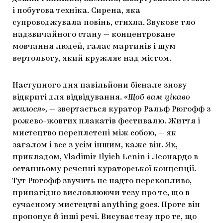
і побутова техніка. Сирена, яка
супроводжувала повінь, стихла. Звукове тло
надзвичайного стану — концентроване
мовчання людей, галас мартинів і шум
вертольоту, який кружляє над містом.
Наступного дня павільйони бієнале знову
відкриті для відвідування.
«Щоб вам цікаво
жилося»,
— звертається куратор Ральф Рюгофф з
рожево-жовтих плакатів фестивалю. Життя і
мистецтво переплетені між собою, — як
загалом і все з усім іншим, каже він. Як,
прикладом, Vladimir Ilyich Lenin і Леонардо в
останньому
реченні
кураторської концепції.
Тут Рюгофф звучить не надто переконливо,
принагідно висловлюючи тезу про те, що в
сучасному мистецтві anything goes. Проте він
пропонує й інші речі. Висуває тезу про те, що