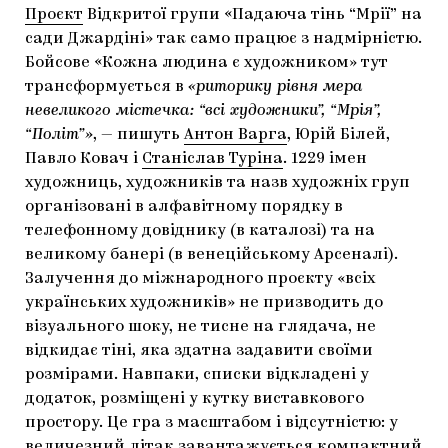
Проєкт
Відкритої групи «Падаюча тінь “Мрії” на
сади Джардіні» так само працює з надмірністю.
Бойсове «Кожна людина є художником» тут
трансформується в
«риторику рівня мера
невеликого містечка: “всі художники”, “Мрія”,
“Політ”»
, — пишуть
Антон Варга
, Юрій Білей,
Павло Ковач і
Станіслав Туріна
. 1229 імен
художниць, художників та назв художніх груп
організовані в алфавітному порядку в
телефонному довіднику (в каталозі) та на
великому банері (в венеційському Арсеналі).
Залучення до міжнародного проєкту «всіх
українських художників» не призводить до
візуального шоку, не тисне на глядача, не
відкидає тіні, яка здатна задавити своїми
розмірами. Навпаки, списки відкладені у
додаток, розміщені у кутку виставкового
простору. Це гра з масштабом і відсутністю: у
величезний літак завантажується компактний