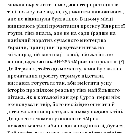
можна окреслити поле для інтерпретації тієї
тіні, на яку, очевидно, художники наважилися,
але не відкинули буквально. В цьому місці
виникають різні прочитання проєкту Відкритої
групи: тінь впала, але не на сади (радше на
панівний наратив сучасного мистецтва
України, принципи представництва на
міжнародній виставці тощо), або ж тінь не
впала, адже літак АН-225 «Мрія» не пролетів (?).
До 9 травня, тобто до моменту, коли буквальне
прочитання проєкту отримує підстави,
виставка готується так, аби вмістити усну
історію про цілком реальну тінь найбільшого
літака. Як в каталозі ван дер Дурта: перш ніж
експонувати твір, його необхідно описати й
дати уявлення про те, як в ньому падають тіні.
До цього ж моменту опоненти «Мрії»
поводяться так, аби не дати падінню відбутися.