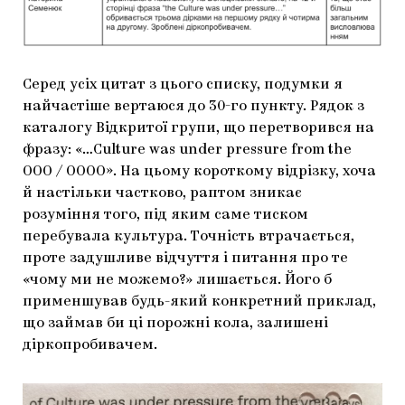
Серед усіх цитат з цього списку, подумки я
найчастіше вертаюся до 30-го пункту. Рядок з
каталогу Відкритої групи, що перетворився на
фразу: «…Culture was under pressure from the
OOO / ОООО». На цьому короткому відрізку, хоча
й настільки частково, раптом зникає
розуміння того, під яким саме тиском
перебувала культура. Точність втрачається,
проте задушливе відчуття і питання про те
«чому ми не можемо?» лишається. Його б
применшував будь-який конкретний приклад,
що займав би ці порожні кола, залишені
діркопробивачем.