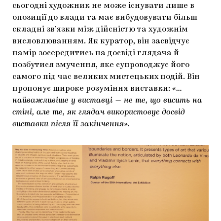
сьогодні художник не може існувати лише в
опозиції до влади та має вибудовувати більш
складні зв’язки між дійсністю та художнім
висловлюванням. Як куратор, він засвідчує
намір зосередитись на досвіді глядача й
позбутися змучення, яке супроводжує його
самого під час великих мистецьких подій. Він
пропонує широке розуміння виставки:
«…
найважливіше у виставці — не те, що висить на
стіні, але те, як глядач використовує досвід
виставки після її закінчення».