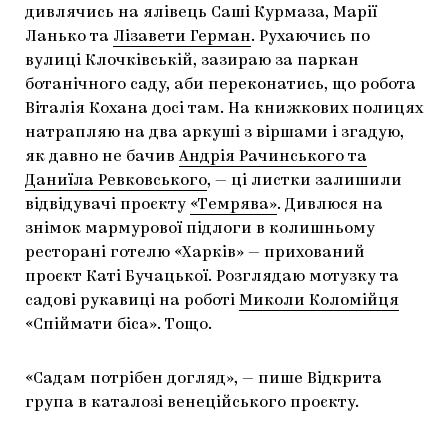
дивлячись на ялівець Саші Курмаза, Марії
Ланько та
Лізавети Герман
. Рухаючись по
вулиці Клочківській, зазираю за паркан
ботанічного саду, аби переконатись, що робота
Віталія Кохана досі там. На книжкових полицях
натрапляю на два аркуші з віршами і згадую,
як давно не бачив
Андрія Рачинського та
Даниїла Ревковського
, — ці листки залишили
відвідувачі проєкту
«Темрява»
. Дивлюся на
знімок мармурової підлоги в колишньому
ресторані готелю «Харків» — прихований
проєкт Каті Бучацької. Розглядаю мотузку та
садові рукавиці на роботі
Миколи Коломійця
«Спіймати біса». Тощо.
«Садам потрібен догляд», — пише Відкрита
група в каталозі венеційського проєкту.