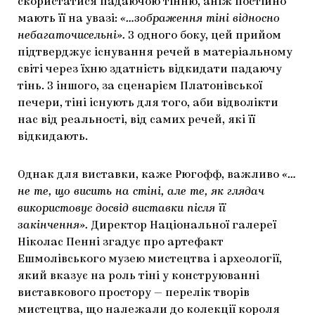
скористатися падаючою тінню, аніж постійно
мають її на увазі:
«…зображення тіні відносно
небагаточисельні».
З одного боку, цей прийом
підтверджує існування речей в матеріальному
світі через їхню здатність відкидати падаючу
тінь. З іншого, за сценарієм Платонівської
печери, тіні існують для того, аби відволікти
нас від реальності, від самих речей, які її
відкидають.
Однак для виставки, каже Рюгофф, важливо
«…
не те, що висить на стіні, але те, як глядач
використовує досвід виставки після її
закінчення».
Директор Національної галереї
Ніколас Пенні згадує про артефакт
Ешмолівського музею мистецтва і археології,
який вказує на роль тіні у конструюванні
виставкового простору — перелік творів
мистецтва, що належали до колекції короля