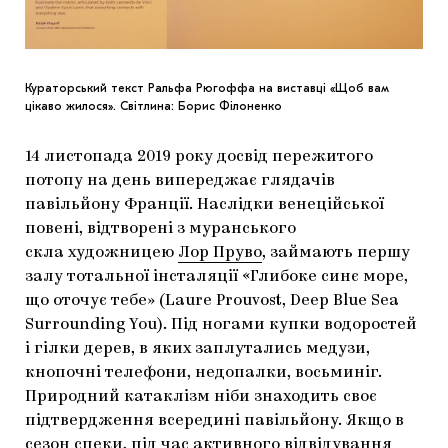
Кураторський текст Ральфа Рюгоффа на виставці «Щоб вам
цікаво жилося». Світлина: Борис Філоненко
14 листопада 2019 року досвід пережитого
потопу на день випереджає глядачів
павільйону Франції. Наслідки венеційської
повені, відтворені з муранського
скла художницею
Лор Пруво
, займають першу
залу тотальної інсталяції «Глибоке синє море,
що оточує тебе» (Laure Prouvost, Deep Blue Sea
Surrounding You). Під ногами купки водоростей
і гілки дерев, в яких заплутались медузи,
кнопочні телефони, недопалки, восьминіг.
Природний катаклізм ніби знаходить своє
підтвердження всередині павільйону. Якщо в
сезон спеки, під час активного відвідування