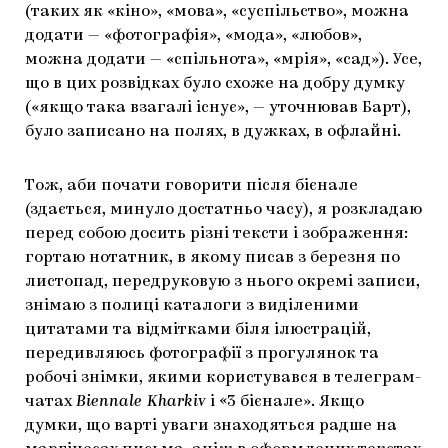
(таких як «кіно», «мова», «суспільство», можна
ЯК ПІДТРИМУВАТИ УКРАЇНСЬКЕ МИСТЕЦТВО
КНИЖКИ І ЖУРНАЛИ
ГАЛЕРЕЇ
додати — «фотографія», «мода», «любов»,
можна додати — «спільнота», «мрія», «сад»). Усе,
МАРІУПОЛЬСЬКІ МАРГІНАЛІЇ
АРТЦЕНТРИ
що в цих розвідках було схоже на добру думку
(«якщо така взагалі існує», — уточнював Барт),
CARPATHIAN CULT ПРО РІЗДВЯНІ СВЯТА
було записано на полях, в дужках, в офлайні.
Тож, аби почати говорити після бієнале
(здається, минуло достатньо часу), я розкладаю
перед собою досить різні тексти і зображення:
гортаю нотатник, в якому писав з березня по
листопад, передруковую з нього окремі записи,
знімаю з полиці каталоги з виділеними
цитатами та відмітками біля ілюстрацій,
передивляюсь фотографії з прогулянок та
робочі знімки, якими користувався в телеграм-
чатах
Biennale Kharkiv
і «3 бієнале». Якщо
думки, що варті уваги знаходяться радше на