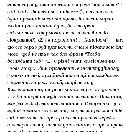
хотів спробувати описати дві речі: “повз мову” і
сад. Сад в фокусі двох підтем: (1) виставка не
була прикладом садівництва, бо неспівмірна
людині (чи навпаки була, бо створена
спільнотою, сформованою за п’ять днів до
відкриття?), (2) і в порівнянні з “Кандідом” → те,
що все зараз руйнується, чи стане підставою для
того, щоб настав час для фрази “Треба
доглядати сад” <…> Є різні типи співіснування
“повз мову”. Один проявлений в інституційному
самозванстві, архаїчній політиці й виглядає як
суцільний морок. Інший, скоріше як у
Вітгенштайна, на рівні малих справ і турботи
<…> Чи потрібна художнику виставка? Питання,
яке [сьогодні] ставиться наново. Говорю про це з
художниками і художницями, тема розмови йде
від них: мова не про протест проти галерей і
альтернативну інституціалізацію, а про широке