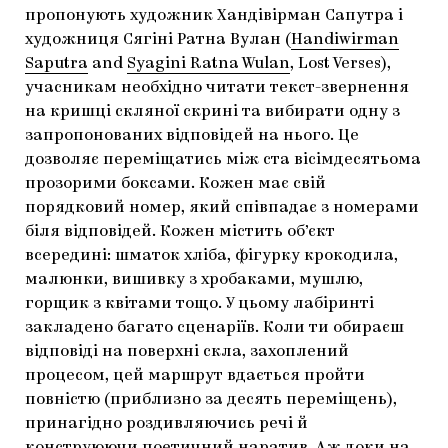
пропонують художник Хандівірман Сапутра і
художниця Сягіні Ратна Вулан (
Handiwirman
Saputra
and
Syagini Ratna Wulan
, Lost Verses),
учасникам необхідно читати текст-звернення
на кришці скляної скрині та вибирати одну з
запропонованих відповідей на нього. Це
дозволяє переміщатись між ста вісімдесятьома
прозорими боксами. Кожен має свій
порядковий номер, який співпадає з номерами
біля відповідей. Кожен містить об’єкт
всередині: шматок хліба, фігурку крокодила,
малюнки, вишивку з хробаками, мушлю,
горщик з квітами тощо. У цьому лабіринті
закладено багато сценаріїв. Коли ти обираєш
відповіді на поверхні скла, захоплений
процесом, цей маршрут вдається пройти
повністю (приблизно за десять переміщень),
принагідно роздивляючись речі й
конструюючи поетичний наратив. Аж доки на