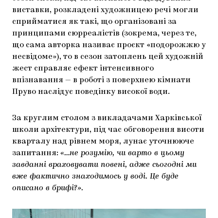
виставки, розкладені художницею речі могли
сприйматися як такі, що організовані за
принципами сюрреалістів (зокрема, через те,
що сама авторка називає проєкт «подорожжю у
несвідоме»), то в сезон затоплень цей художній
жест справляє ефект інтенсивного
впізнавання — в роботі з поверхнею кімнати
Пруво наслідує поведінку високої води.
За круглим столом з викладачами Харківської
школи архітектури, під час обговорення висоти
кварталу над рівнем моря, лунає уточнююче
запитання:
«…не розумію, чи варто в цьому
завданні враховувати повені, адже сьогодні ми
вже фактично знаходимось у воді. Це буде
описано в брифі?».