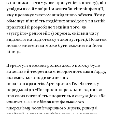
а навпаки — стимулює присутність потоку), він
усвідомлює ймовірні масштаби гіперінфляції,
яку провокує жестом знайденого об’єкта. Тому
обмежує кількість подібних знахідок у власній
практиці й розробляє техніки того, як
«зустріти» реді-мейд (зокрема, скільки часу
виділити на підготовку такої зустрічі). Початок
нового мистецтва може бути схожим на його
кінець.
Передчуття неконтрольованого потоку було
властиве й теоретикам історичного аванґарду,
які схвильовано дивились на
неоаванґардистів. Арт-критик Гел Фостер, у
передмові до «Повернення реального», писав
про свою готовність впоратись з ситуацією:
«Ця
книжка <…> не підтримує фальшивого
плюралізму постісторичного музею, ринку й