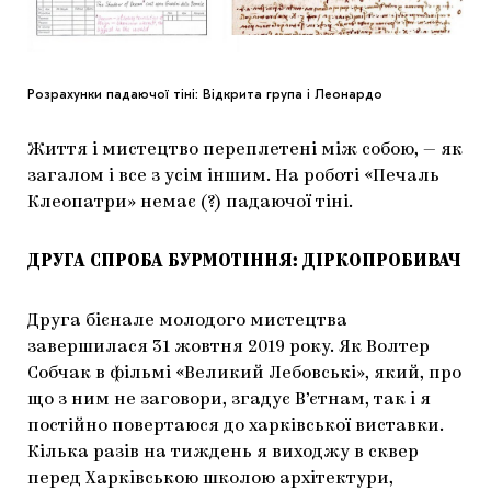
Розрахунки падаючої тіні: Відкрита група і Леонардо
Життя і мистецтво переплетені між собою, — як
загалом і все з усім іншим. На роботі «Печаль
Клеопатри» немає (?) падаючої тіні.
ДРУГА СПРОБА БУРМОТІННЯ: ДІРКОПРОБИВАЧ
Друга бієнале молодого мистецтва
завершилася 31 жовтня 2019 року. Як Волтер
Собчак в фільмі «Великий Лебовські», який, про
що з ним не заговори, згадує В’єтнам, так і я
постійно повертаюся до харківської виставки.
Кілька разів на тиждень я виходжу в сквер
перед Харківською школою архітектури,