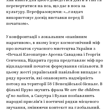
Хай навіть для цього доведеться діяти в тіні та
перевертатися на пса, що дає в носа за
культуру. Перефразовуючи: «…глядач
використовує досвід виставки перед її
початком».
У конфронтації з локальним «панівним
наративом», в якому існує космогонічний міф
про початок сучасного мистецтва України з
«Печалі Клеопатри» Арсена Савадова і Георгія
Сенченка, Відкрита група представляє міф про
відкладений початок формування спільноти. В
цьому жесті український павільйон випадає з
ряду проєктів, які опановують надмірність
потоку на території 58-ї Венеційської бієнале. В
фільмі Пруво звучить фраза
We are the children
of no nation
, а Сапутра і Вулан позбавляють
народні прислів’я і поетичні рядки місцевого
звучання, змінюючи контекст на глобальний.