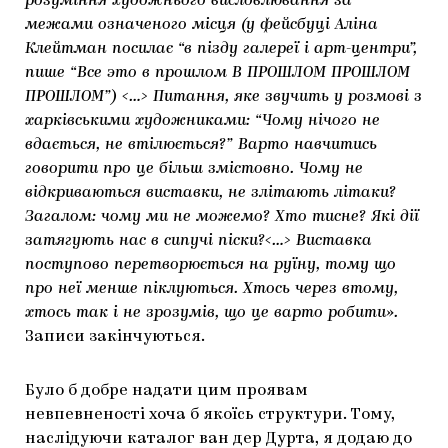
розуміння художнього висловлювання за
межами означеного місця (у фейсбуці Аліна
Клейтман посилає “в пізду галереї і арт-центри”,
пише “Все это в прошлом В ПРОШЛОМ ПРОШЛОМ
ПРОШЛОМ”) <…> Питання, яке звучить у розмові з
харківськими художниками: “Чому нічого не
вдається, не втілюється?” Варто навчитись
говорити про це більш змістовно. Чому не
відкриваються виставки, не злітають літаки?
Загалом: чому ми не можемо? Хто тисне? Які дії
затягують нас в сипучі піски?<…> Виставка
поступово перетворюється на руїну, тому що
про неї менше піклуються. Хтось через втому,
хтось так і не зрозумів, що це варто робити».
Записи закінчуються.
Було б добре надати цим проявам
невпевненості хоча б якоїсь структури. Тому,
наслідуючи каталог ван дер Дурта, я додаю до