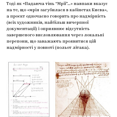
Тоді як «Падаюча тінь “Мрії”…» навпаки вказує
на те, що «мрія загубилася в кабінетах Києва»,
а проєкт одночасно говорить про надмірність
(всіх художників, найбільш вичерпної
документації) і оприявнює відсутність
завершеного висловлювання через локальні
перепони, що заважають проявитися цій
надмірності у повноті (польот літака).