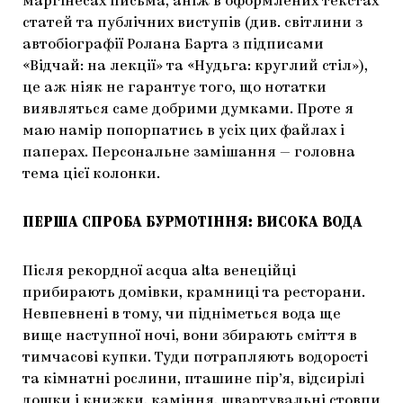
маргінесах письма, аніж в оформлених текстах
статей та публічних виступів (див. світлини з
автобіографії Ролана Барта з підписами
«Відчай: на лекції» та «Нудьга: круглий стіл»),
це аж ніяк не гарантує того, що нотатки
виявляться саме добрими думками. Проте я
маю намір попорпатись в усіх цих файлах і
паперах. Персональне замішання — головна
тема цієї колонки.
ПЕРША СПРОБА БУРМОТІННЯ: ВИСОКА ВОДА
Після рекордної acqua alta венеційці
прибирають домівки, крамниці та ресторани.
Невпевнені в тому, чи підніметься вода ще
вище наступної ночі, вони збирають сміття в
тимчасові купки. Туди потрапляють водорості
та кімнатні рослини, пташине пір’я, відсирілі
дошки і книжки, каміння, швартувальні стовпи